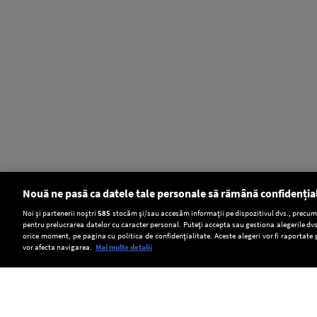
Nouă ne pasă ca datele tale personale să rămână confidenția
Setări:
Noi și partenerii noștri
585
stocăm și/sau accesăm informații pe dispozitivul dvs., precum i
pentru prelucrarea datelor cu caracter personal. Puteți accepta sau gestiona alegerile dvs
Dark Mode
orice moment, pe pagina cu politica de confidențialitate. Aceste alegeri vor fi raportate 
vor afecta navigarea.
Mai multe detalii