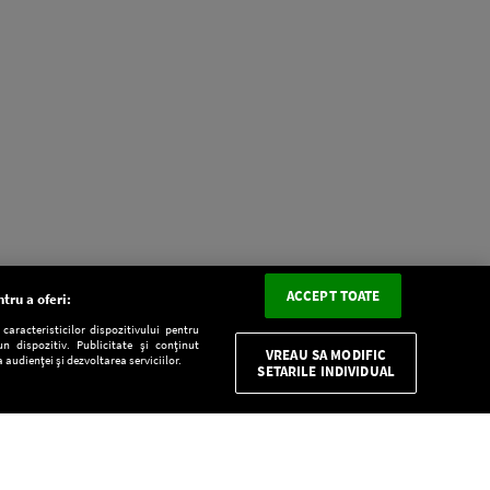
ACCEPT TOATE
tru a oferi:
aracteristicilor dispozitivului pentru
n dispozitiv. Publicitate și conținut
VREAU SA MODIFIC
 audienței și dezvoltarea serviciilor.
SETARILE INDIVIDUAL
CONFIDENŢIALITATE
Descarcă gratuit aplicaţia Europa FM pentru