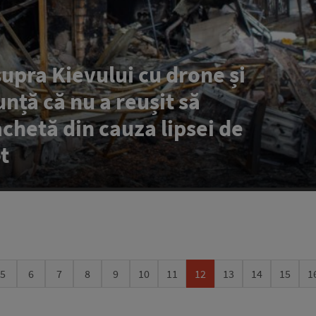
upra Kievului cu drone și
nță că nu a reușit să
achetă din cauza lipsei de
t
5
6
7
8
9
10
11
12
13
14
15
1