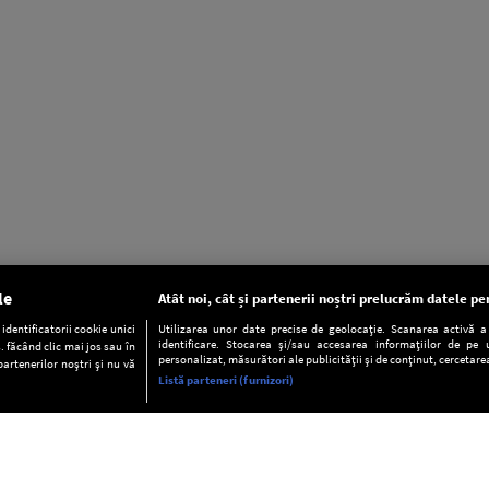
le
Atât noi, cât și partenerii noștri prelucrăm datele pen
dentificatorii cookie unici
Utilizarea unor date precise de geolocație. Scanarea activă a c
identificare. Stocarea și/sau accesarea informațiilor de pe u
. făcând clic mai jos sau în
personalizat, măsurători ale publicității și de conținut, cercetarea
partenerilor noștri și nu vă
Listă parteneri (furnizori)