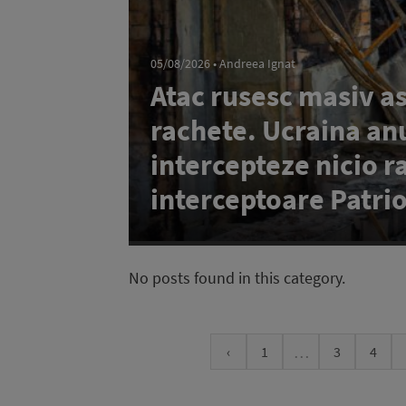
05/08/2026 • Andreea Ignat
Atac rusesc masiv as
rachete. Ucraina anu
intercepteze nicio r
interceptoare Patrio
No posts found in this category.
…
‹
1
3
4