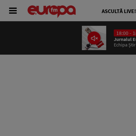
ASCULTĂ LIVE!
18:00 - 18:10
ACASĂ
Jurnalul Europa FM 18:00
Echipa Știrilor Europa FM
ȘTIRI
RADIO
CONCURSURI
PODCAST
ASCULTĂ LIVE