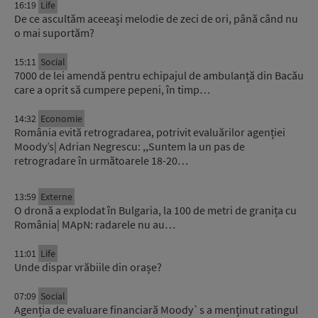
16:19
Life
De ce ascultăm aceeași melodie de zeci de ori, până când nu
o mai suportăm?
15:11
Social
7000 de lei amendă pentru echipajul de ambulanță din Bacău
care a oprit să cumpere pepeni, în timp…
14:32
Economie
România evită retrogradarea, potrivit evaluărilor agenției
Moody’s| Adrian Negrescu: ,,Suntem la un pas de
retrogradare în următoarele 18-20…
13:59
Externe
O dronă a explodat în Bulgaria, la 100 de metri de granița cu
România| MApN: radarele nu au…
11:01
Life
Unde dispar vrăbiile din orașe?
07:09
Social
Agenția de evaluare financiară Moody`s a menținut ratingul