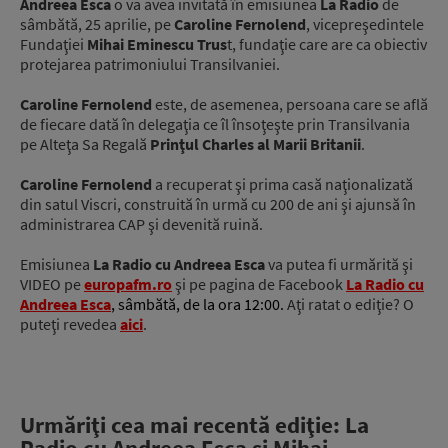
Andreea Esca
o va avea invitată în emisiunea
La Radio
de
sâmbătă, 25 aprilie, pe
Caroline Fernolend
, vicepreşedintele
Fundaţiei
Mihai Eminescu Trus
t, fundaţie care are ca obiectiv
protejarea patrimoniului Transilvaniei.
Caroline Fernolend
este, de asemenea, persoana care se află
de fiecare dată în delegaţia ce îl însoţeşte prin Transilvania
pe Alteţa Sa Regală
Prinţul Charles al Marii Britanii
.
Caroline Fernolend
a recuperat şi prima casă naţionalizată
din satul Viscri, construită în urmă cu 200 de ani şi ajunsă în
administrarea CAP şi devenită ruină.
Emisiunea
La Radio cu Andreea Esca
va putea fi urmărită şi
VIDEO pe
europafm.ro
şi pe pagina de Facebook
La Radio cu
Andreea Esca
, sâmbătă, de la ora 12:00.
Aţi ratat o ediţie? O
puteţi revedea
aici
.
Urmăriţi cea mai recentă ediţie: La