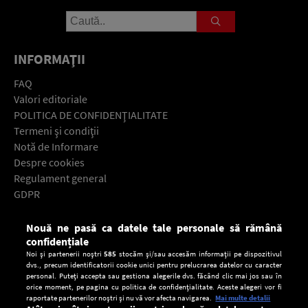
INFORMAŢII
FAQ
Valori editoriale
POLITICA DE CONFIDENŢIALITATE
Termeni şi condiţii
Notă de Informare
Despre cookies
Regulament general
GDPR
Contact
Nouă ne pasă ca datele tale personale să rămână
Descarcă gratuit aplicaţia Europa FM pentru smartphone:
confidențiale
Noi și partenerii noștri
585
stocăm și/sau accesăm informații pe dispozitivul
dvs., precum identificatorii cookie unici pentru prelucrarea datelor cu caracter
personal. Puteți accepta sau gestiona alegerile dvs. făcând clic mai jos sau în
orice moment, pe pagina cu politica de confidențialitate. Aceste alegeri vor fi
raportate partenerilor noștri și nu vă vor afecta navigarea.
Mai multe detalii