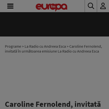
ACASĂ
ȘTIRI
RADIO
Programe
>
La Radio cu Andreea Esca
> Caroline Fernolend,
invitată în următoarea emisiune La Radio cu Andreea Esca
CONCURSURI
PODCAST
ASCULTĂ
LIVE
Caroline Fernolend, invitată