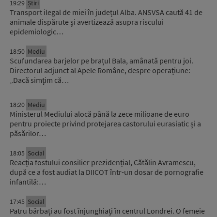
19:29
Știri
Transport ilegal de miei în județul Alba. ANSVSA caută 41 de
animale dispărute și avertizează asupra riscului
epidemiologic…
18:50
Mediu
Scufundarea barjelor pe brațul Bala, amânată pentru joi.
Directorul adjunct al Apele Române, despre operațiune:
„Dacă simțim că…
18:20
Mediu
Ministerul Mediului alocă până la zece milioane de euro
pentru proiecte privind protejarea castorului eurasiatic și a
păsărilor…
18:05
Social
Reacția fostului consilier prezidențial, Cătălin Avramescu,
după ce a fost audiat la DIICOT într-un dosar de pornografie
infantilă:…
17:45
Social
Patru bărbați au fost înjunghiați în centrul Londrei. O femeie