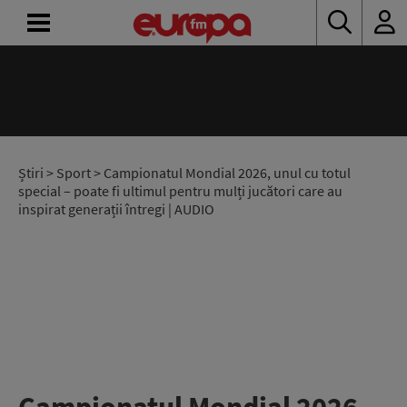
ACASĂ
ȘTIRI
RADIO
Știri
>
Sport
> Campionatul Mondial 2026, unul cu totul
special – poate fi ultimul pentru mulți jucători care au
inspirat generații întregi | AUDIO
CONCURSURI
PODCAST
ASCULTĂ
LIVE