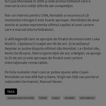
la Cupa Mondială în 2006 și este primul fotbalist care a
marcat la cinci ediții diferite ale competiției.
Într-un interviu pentru CNN, Ronaldo a recunoscut că
momentul retragerii este foarte aproape. Mondialul de anul
acesta ar putea reprezenta ultimul capitol al unei cariere
care a marcat istoria fotbalului.
O altă legendă care se apropie de finalul drumului este Luka
Modrić. Căpitanul Croației are 40 de ani. Și brazilianul
Neymar ar putea disputa ultimul său Mondial. La rândul său,
Kevin De Bruyne, liderul generației de aur a Belgiei, va ajunge
la 35 de ani și este aproape de finalul unei cariere
internaționale remarcabile.
Pe lista numelor mari care ar putea spune adio Cupei
Mondiale se mai află Harry Kane, Virgil van Dijk sau portarul
naționalei Germaniei, Manuel Neuer.
TAGS
campionatul mondial
fotbal
messi
ronaldo
stiri externe