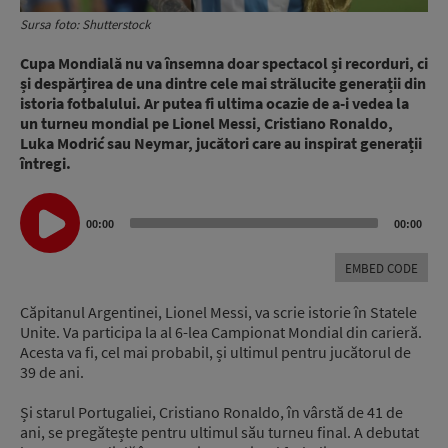
Sursa foto: Shutterstock
Cupa Mondială nu va însemna doar spectacol și recorduri, ci
și despărțirea de una dintre cele mai strălucite generații din
istoria fotbalului. Ar putea fi ultima ocazie de a-i vedea la
un turneu mondial pe Lionel Messi, Cristiano Ronaldo,
Luka Modrić sau Neymar, jucători care au inspirat generații
întregi.
Audio
00:00
00:00
Player
EMBED CODE
Căpitanul Argentinei, Lionel Messi, va scrie istorie în Statele
Unite. Va participa la al 6-lea Campionat Mondial din carieră.
Acesta va fi, cel mai probabil, și ultimul pentru jucătorul de
39 de ani.
Și starul Portugaliei, Cristiano Ronaldo, în vârstă de 41 de
ani, se pregătește pentru ultimul său turneu final. A debutat