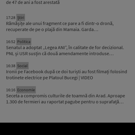
de 47 de ani a fost arestată
17:28
Știri
Rămășițe ale unui fragment ce pare a fi dintr-o dronă,
recuperate de pe o plajă din Mamaia. Garda…
16:52
Politica
Senatul a adoptat „Legea ANI”, în calitate de for decizional.
PNL și USR susțin că două amendamente introduse…
16:38
Social
Ironii pe Facebook după ce doi turiști au fost filmați folosind
trotinete electrice pe Platoul Bucegi | VIDEO
16:16
Economie
Seceta a compromis culturile de toamnă din Arad. Aproape
1.300 de fermieri au raportat pagube pentru o suprafață…