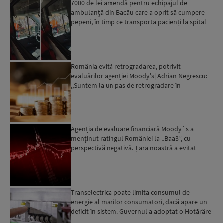
7000 de lei amendă pentru echipajul de
ambulanță din Bacău care a oprit să cumpere
pepeni, în timp ce transporta pacienți la spital
România evită retrogradarea, potrivit
evaluărilor agenției Moody's| Adrian Negrescu:
,,Suntem la un pas de retrogradare în
următoarele 18-20 de luni, ...
Agenția de evaluare financiară Moody`s a
menținut ratingul României la „Baa3”, cu
perspectivă negativă. Țara noastră a evitat
momentan retrogradarea...
Transelectrica poate limita consumul de
energie al marilor consumatori, dacă apare un
deficit în sistem. Guvernul a adoptat o Hotărâre
în acest sens...