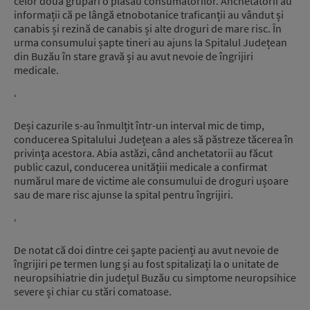
celor două grupări o plasau consumatorilor. Anchetatorii au
informații că pe lângă etnobotanice traficanții au vândut și
canabis și rezină de canabis și alte droguri de mare risc. În
urma consumului șapte tineri au ajuns la Spitalul Județean
din Buzău în stare gravă și au avut nevoie de îngrijiri
medicale.
‘
Deși cazurile s-au înmulțit într-un interval mic de timp,
conducerea Spitalului Județean a ales să păstreze tăcerea în
privința acestora. Abia astăzi, când anchetatorii au făcut
public cazul, conducerea unitățiii medicale a confirmat
numărul mare de victime ale consumului de droguri ușoare
sau de mare risc ajunse la spital pentru îngrijiri.
‘
De notat că doi dintre cei șapte pacienți au avut nevoie de
îngrijiri pe termen lung și au fost spitalizați la o unitate de
neuropsihiatrie din județul Buzău cu simptome neuropsihice
severe și chiar cu stări comatoase.