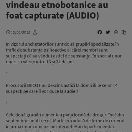
vindeau etnobotanice au
foat capturate (AUDIO)
12/02/2015
În vizorul anchetatorilor sunt două grupări specializate în
trafic de substanțe psihoactive ai cărei membri sunt
suspectați că au vândut astfel de substanțe, în special unor
tineri cu vârste între 16 și 24 de ani.
‘
Procurorii DIICOT au descins astăzi la domiciliile celor 14
suspecți pe care îi vor duce la audieri.
‘
Cele două grupări alimentau piața locală de droguri încă din
septembrie anul trecut. Marfa era adusă de firme de curierat
în urma unor comenzi pe internet. Mai departe membrii