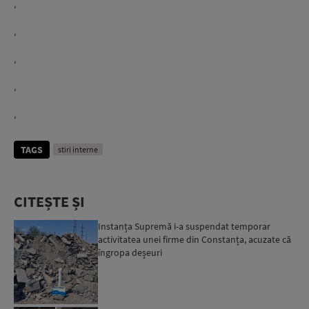
‘
‘
‘
‘
‘
TAGS
stiri interne
CITEȘTE ȘI
Instanța Supremă i-a suspendat temporar
activitatea unei firme din Constanța, acuzate că
îngropa deșeuri