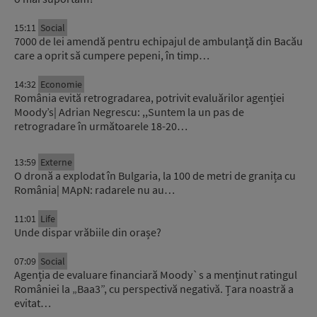
15:11
Social
7000 de lei amendă pentru echipajul de ambulanță din Bacău
care a oprit să cumpere pepeni, în timp…
14:32
Economie
România evită retrogradarea, potrivit evaluărilor agenției
Moody’s| Adrian Negrescu: ,,Suntem la un pas de
retrogradare în următoarele 18-20…
13:59
Externe
O dronă a explodat în Bulgaria, la 100 de metri de granița cu
România| MApN: radarele nu au…
11:01
Life
Unde dispar vrăbiile din orașe?
07:09
Social
Agenția de evaluare financiară Moody`s a menținut ratingul
României la „Baa3”, cu perspectivă negativă. Țara noastră a
evitat…