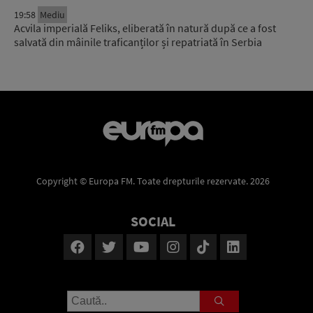
19:58
Mediu
Acvila imperială Feliks, eliberată în natură după ce a fost
salvată din mâinile traficanților și repatriată în Serbia
Copyright © Europa FM. Toate drepturile rezervate. 2026
SOCIAL