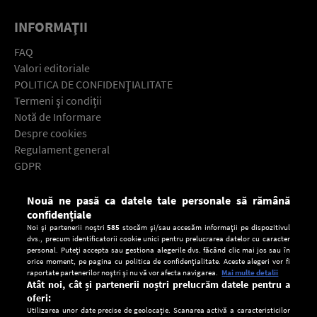
INFORMAŢII
FAQ
Valori editoriale
POLITICA DE CONFIDENŢIALITATE
Termeni şi condiţii
Notă de Informare
Despre cookies
Regulament general
GDPR
Contact
Nouă ne pasă ca datele tale personale să rămână
Descarcă gratuit aplicaţia Europa FM pentru smartphone:
confidențiale
Noi și partenerii noștri
585
stocăm și/sau accesăm informații pe dispozitivul
dvs., precum identificatorii cookie unici pentru prelucrarea datelor cu caracter
personal. Puteți accepta sau gestiona alegerile dvs. făcând clic mai jos sau în
orice moment, pe pagina cu politica de confidențialitate. Aceste alegeri vor fi
raportate partenerilor noștri și nu vă vor afecta navigarea.
Mai multe detalii
Atât noi, cât și partenerii noștri prelucrăm datele pentru a
oferi:
Utilizarea unor date precise de geolocație. Scanarea activă a caracteristicilor