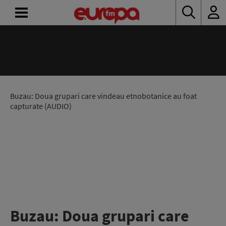
ACASĂ
ȘTIRI
RADIO
Buzau: Doua grupari care vindeau etnobotanice au foat
capturate (AUDIO)
CONCURSURI
PODCAST
ASCULTĂ
LIVE
Buzau: Doua grupari care