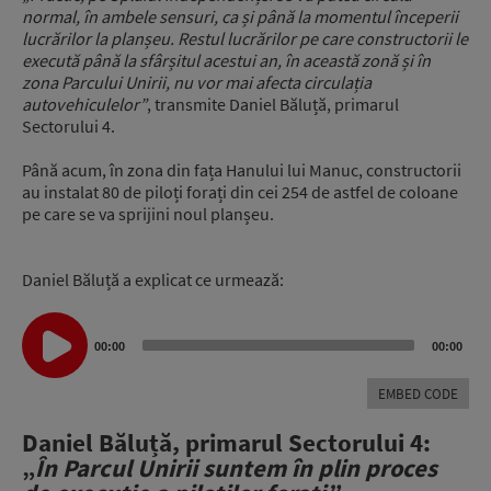
normal, în ambele sensuri, ca și până la momentul începerii
lucrărilor la planșeu. Restul lucrărilor pe care constructorii le
execută până la sfârșitul acestui an, în această zonă și în
zona Parcului Unirii, nu vor mai afecta circulația
autovehiculelor”
, transmite Daniel Băluță, primarul
Sectorului 4.
Până acum, în zona din fața Hanului lui Manuc, constructorii
au instalat 80 de piloți forați din cei 254 de astfel de coloane
pe care se va sprijini noul planșeu.
Daniel Băluță a explicat ce urmează:
Audio
00:00
00:00
Player
EMBED CODE
Daniel Băluță, primarul Sectorului 4:
„
În Parcul Unirii suntem în plin proces