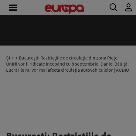
ACASĂ
ȘTIRI
RADIO
Știri
> București: Restricțiile de circulație din zona Pieței
Unirii vor fi ridicate începând cu 8 septembrie. Daniel Băluță:
Lucrările nu vor mai afecta circulația autovehiculelor | AUDIO
CONCURSURI
PODCAST
ASCULTĂ
LIVE