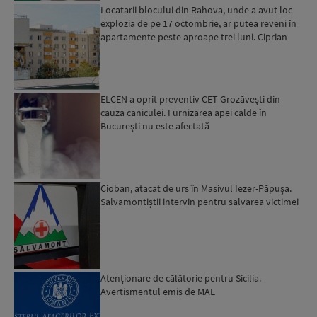
Locatarii blocului din Rahova, unde a avut loc
explozia de pe 17 octombrie, ar putea reveni în
apartamente peste aproape trei luni. Ciprian
Ciucu: Vor...
ELCEN a oprit preventiv CET Grozăvești din
cauza caniculei. Furnizarea apei calde în
Bucureşti nu este afectată
Cioban, atacat de urs în Masivul Iezer-Păpușa.
Salvamontiștii intervin pentru salvarea victimei
Atenţionare de călătorie pentru Sicilia.
Avertismentul emis de MAE