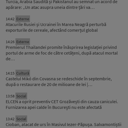
Turcia, Arabia Saudită și Pakistanul au semnat un acord de
apărare: „Un atac asupra uneia dintre țări va…
14:42
Externe
Atacurile Rusiei și Ucrainei în Marea Neagră perturbă
exporturile de cereale, afectând comerțul global
14:26
Externe
Premierul Thailandei promite înăsprirea legislației privind
portul de arme de foc de către cetățeni, după atacul mortal
de…
14:15
Cultură
Castelul Mikó din Covasna se redeschide în septembrie,
după o restaurare de 20 de milioane de lei |…
13:58
Social
ELCEN a oprit preventiv CET Grozăvești din cauza caniculei.
Furnizarea apei calde în Bucureşti nu este afectată
13:42
Social
Cioban, atacat de urs în Masivul Iezer-Păpușa. Salvamontiștii