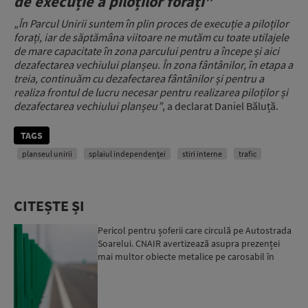
de execuție a piloților forați”
„În Parcul Unirii suntem în plin proces de execuție a piloților
forați, iar de săptămâna viitoare ne mutăm cu toate utilajele
de mare capacitate în zona parcului pentru a începe și aici
dezafectarea vechiului planșeu. În zona fântânilor, în etapa a
treia, continuăm cu dezafectarea fântânilor și pentru a
realiza frontul de lucru necesar pentru realizarea piloților și
dezafectarea vechiului planșeu”
, a declarat Daniel Băluță.
TAGS
planseul unirii
splaiul independenței
stiri interne
trafic
CITEȘTE ȘI
Pericol pentru șoferii care circulă pe Autostrada
Soarelui. CNAIR avertizează asupra prezenței
mai multor obiecte metalice pe carosabil în
ultimele zi...