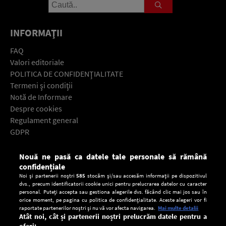
INFORMAŢII
FAQ
Valori editoriale
POLITICA DE CONFIDENŢIALITATE
Termeni şi condiţii
Notă de Informare
Despre cookies
Regulament general
GDPR
Contact
Nouă ne pasă ca datele tale personale să rămână
Descarcă gratuit aplicaţia Europa FM pentru smartphone:
confidențiale
Noi și partenerii noștri
585
stocăm și/sau accesăm informații pe dispozitivul
dvs., precum identificatorii cookie unici pentru prelucrarea datelor cu caracter
personal. Puteți accepta sau gestiona alegerile dvs. făcând clic mai jos sau în
orice moment, pe pagina cu politica de confidențialitate. Aceste alegeri vor fi
raportate partenerilor noștri și nu vă vor afecta navigarea.
Mai multe detalii
Atât noi, cât și partenerii noștri prelucrăm datele pentru a