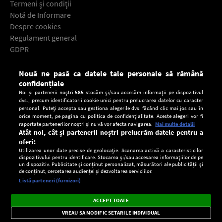
Termeni şi condiţii
Notă de Informare
Despre cookies
Regulament general
GDPR
Contact
Nouă ne pasă ca datele tale personale să rămână
Descarcă gratuit aplicaţia Europa FM pentru smartphone:
confidențiale
Noi și partenerii noștri
585
stocăm și/sau accesăm informații pe dispozitivul
dvs., precum identificatorii cookie unici pentru prelucrarea datelor cu caracter
personal. Puteți accepta sau gestiona alegerile dvs. făcând clic mai jos sau în
orice moment, pe pagina cu politica de confidențialitate. Aceste alegeri vor fi
raportate partenerilor noștri și nu vă vor afecta navigarea.
Mai multe detalii
Atât noi, cât și partenerii noștri prelucrăm datele pentru a
oferi:
Utilizarea unor date precise de geolocație. Scanarea activă a caracteristicilor
dispozitivului pentru identificare. Stocarea și/sau accesarea informațiilor de pe
un dispozitiv. Publicitate și conținut personalizat, măsurători ale publicității și
de conținut, cercetarea audienței și dezvoltarea serviciilor.
Setări:
Listă parteneri (furnizori)
Ascultă Europa FM în aplicație
Dark
×
Instalează
Radio live, podcasturi, știri și alerte
ACCEPT TOATE
Mode
importante.
VREAU SA MODIFIC SETARILE INDIVIDUAL
CONFIDENŢIALITATE