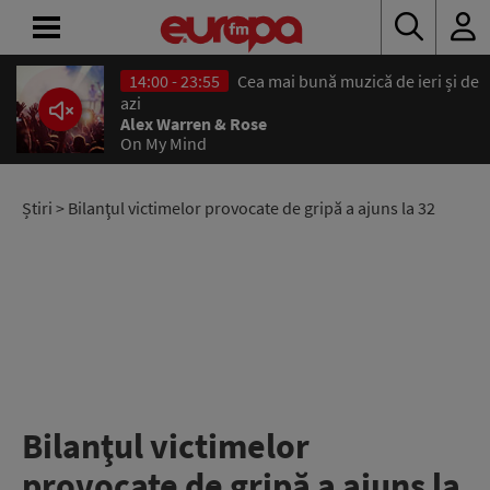
14:00 - 23:55
Cea mai bună muzică de ieri și de
ACASĂ
azi
Alex Warren & Rose
On My Mind
ȘTIRI
RADIO
Știri
> Bilanţul victimelor provocate de gripă a ajuns la 32
CONCURSURI
PODCAST
ASCULTĂ
LIVE
Bilanţul victimelor
provocate de gripă a ajuns la