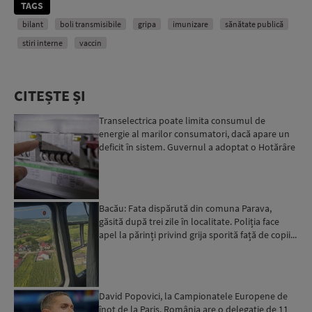
TAGS
bilant
boli transmisibile
gripa
imunizare
sănătate publică
stiri interne
vaccin
CITEȘTE ȘI
Transelectrica poate limita consumul de
energie al marilor consumatori, dacă apare un
deficit în sistem. Guvernul a adoptat o Hotărâre
în acest sens...
Bacău: Fata dispărută din comuna Parava,
găsită după trei zile în localitate. Poliția face
apel la părinți privind grija sporită față de copii...
David Popovici, la Campionatele Europene de
înot de la Paris. România are o delegație de 11