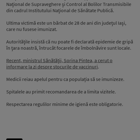
Naţional de Supraveghere şi Control al Bolilor Transmisibile
din cadrul Institutului Naţional de Sănătate Publică.
Ultima victimă este un bărbat de 28 de ani din judeţul Iaşi,
care nu fusese imunizat.
Autorităţile insistă că nu poate fi declarată epidemie de gripă
în ţara noastră, întrucât focarele de îmbolnăvire sunt locale.
Recent, ministrul Sănătăţii, Sorina Pintea, a cerut o
informare la zi despre stocurile de vaccinuri
.
Medicii reiau apelul pentru ca populația să se imunizeze.
Spitalele au primit recomandarea de a limita vizitele.
Respectarea regulilor minime de igienă este obligatorie.