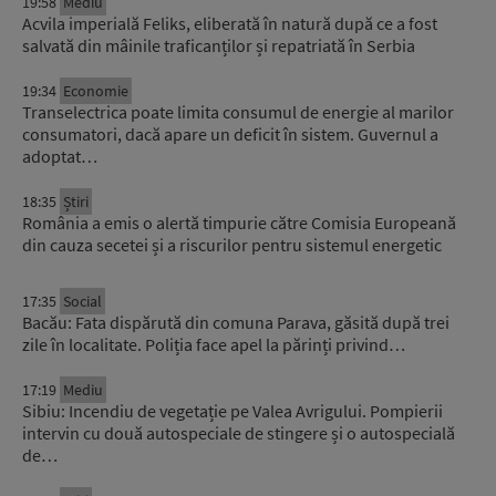
19:58
Mediu
Acvila imperială Feliks, eliberată în natură după ce a fost
salvată din mâinile traficanților și repatriată în Serbia
19:34
Economie
Transelectrica poate limita consumul de energie al marilor
consumatori, dacă apare un deficit în sistem. Guvernul a
adoptat…
18:35
Știri
România a emis o alertă timpurie către Comisia Europeană
din cauza secetei și a riscurilor pentru sistemul energetic
17:35
Social
Bacău: Fata dispărută din comuna Parava, găsită după trei
zile în localitate. Poliția face apel la părinți privind…
17:19
Mediu
Sibiu: Incendiu de vegetație pe Valea Avrigului. Pompierii
intervin cu două autospeciale de stingere și o autospecială
de…