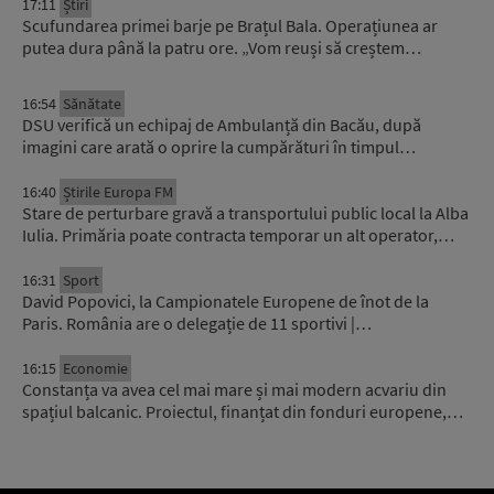
17:11
Știri
Scufundarea primei barje pe Brațul Bala. Operațiunea ar
putea dura până la patru ore. „Vom reuși să creștem…
16:54
Sănătate
DSU verifică un echipaj de Ambulanță din Bacău, după
imagini care arată o oprire la cumpărături în timpul…
16:40
Știrile Europa FM
Stare de perturbare gravă a transportului public local la Alba
Iulia. Primăria poate contracta temporar un alt operator,…
16:31
Sport
David Popovici, la Campionatele Europene de înot de la
Paris. România are o delegație de 11 sportivi |…
16:15
Economie
Constanța va avea cel mai mare și mai modern acvariu din
spațiul balcanic. Proiectul, finanțat din fonduri europene,…