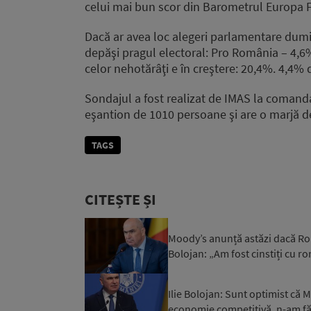
celui mai bun scor din Barometrul Europa FM
Dacă ar avea loc alegeri parlamentare dumini
depăşi pragul electoral: Pro România – 4,6
celor nehotărâţi e în creştere: 20,4%. 4,4% d
Sondajul a fost realizat de IMAS la comand
eşantion de 1010 persoane şi are o marjă d
TAGS
CITEȘTE ȘI
Moody’s anunță astăzi dacă Rom
Bolojan: „Am fost cinstiți cu r
Ilie Bolojan: Sunt optimist că
economie competitivă, n-am făc