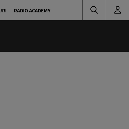
URI
RADIO ACADEMY
:00
ress
escu