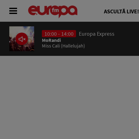
ASCULTĂ LIVE!
10:00 - 14:00
Europa Express
ACASĂ
MoRandi
Miss Cali (Hallelujah)
ȘTIRI
RADIO
CONCURSURI
PODCAST
ASCULTĂ LIVE