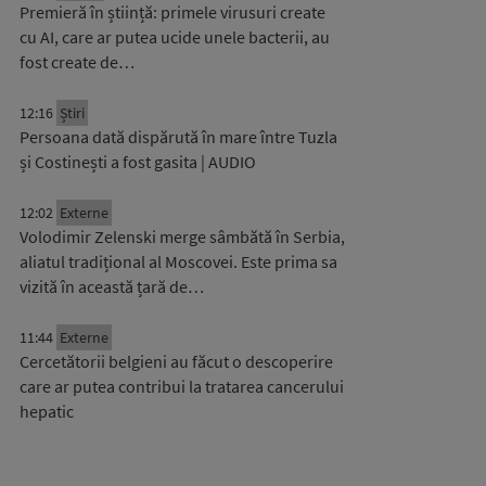
Premieră în știință: primele virusuri create
cu AI, care ar putea ucide unele bacterii, au
fost create de…
12:16
Știri
Persoana dată dispărută în mare între Tuzla
și Costinești a fost gasita | AUDIO
12:02
Externe
Volodimir Zelenski merge sâmbătă în Serbia,
aliatul tradițional al Moscovei. Este prima sa
vizită în această țară de…
11:44
Externe
Cercetătorii belgieni au făcut o descoperire
care ar putea contribui la tratarea cancerului
hepatic