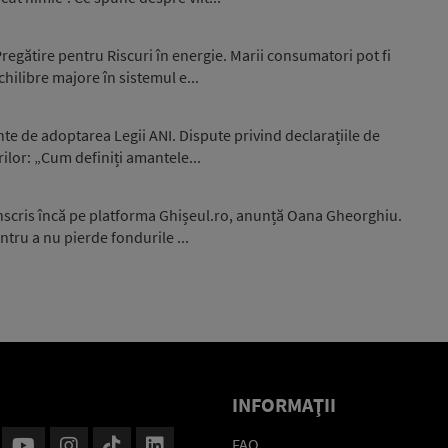
egătire pentru Riscuri în energie. Marii consumatori pot fi
hilibre majore în sistemul e...
nte de adoptarea Legii ANI. Dispute privind declarațiile de
ilor: „Cum definiți amantele...
înscris încă pe platforma Ghișeul.ro, anunță Oana Gheorghiu.
ntru a nu pierde fondurile ...
INFORMAŢII
FAQ