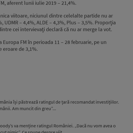
, aferent lunii iulie 2019 – 21,4%.
ca viitoare, niciunul dintre celelalte partide nu ar
%, UDMR – 4,4%, ALDE – 4,3%, Plus – 3,5%. Proporţia
intre cei intervievaţi declară că nu ar merge la vot.
a Europa FM în perioada 11 – 28 februarie, pe un
e eroare de 3,1%.
ânia își păstrează ratingul de țară recomandat investițiilor.
omânii. Am muncit din greu”...
 Moody’s va menține ratingul României. „Dacă nu vom avea o
ut nimic”. Ce spune despre viit...