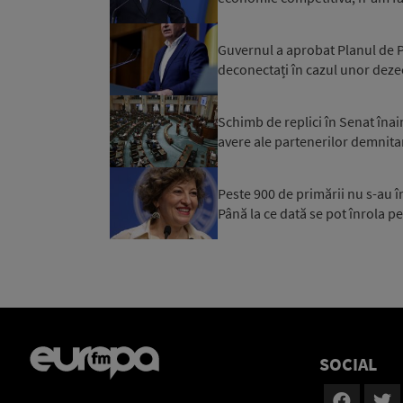
Guvernul a aprobat Planul de Pr
deconectați în cazul unor dezec
Schimb de replici în Senat înai
avere ale partenerilor demnitar
Peste 900 de primării nu s-au 
Până la ce dată se pot înrola pe
SOCIAL