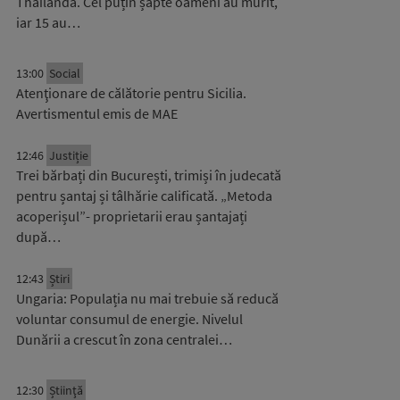
Thailanda. Cel puțin șapte oameni au murit,
iar 15 au…
13:00
Social
Atenţionare de călătorie pentru Sicilia.
Avertismentul emis de MAE
12:46
Justiție
Trei bărbați din București, trimiși în judecată
pentru șantaj și tâlhărie calificată. „Metoda
acoperișul”- proprietarii erau șantajați
după…
12:43
Știri
Ungaria: Populația nu mai trebuie să reducă
voluntar consumul de energie. Nivelul
Dunării a crescut în zona centralei…
12:30
Știinţă