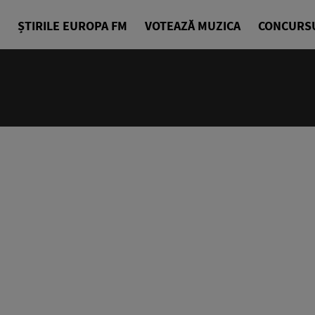
ȘTIRILE EUROPA FM
VOTEAZĂ MUZICA
CONCURS
10:00 - 14
Europa Exp
Sorin Nicul