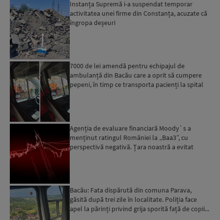
Instanța Supremă i-a suspendat temporar
activitatea unei firme din Constanța, acuzate că
îngropa deșeuri
7000 de lei amendă pentru echipajul de
ambulanță din Bacău care a oprit să cumpere
pepeni, în timp ce transporta pacienți la spital
Agenția de evaluare financiară Moody`s a
menținut ratingul României la „Baa3”, cu
perspectivă negativă. Țara noastră a evitat
momentan retrogradarea...
Bacău: Fata dispărută din comuna Parava,
găsită după trei zile în localitate. Poliția face
apel la părinți privind grija sporită față de copii...