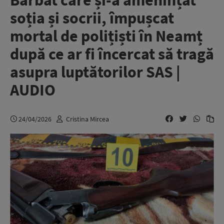
Bărbat care și-a amenințat
soția și socrii, împușcat
mortal de polițiști în Neamț
după ce ar fi încercat să tragă
asupra luptătorilor SAS |
AUDIO
24/04/2026
Cristina Mircea