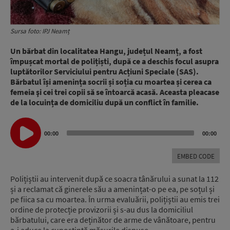
Sursa foto: IPJ Neamț
Un bărbat din localitatea Hangu, județul Neamț, a fost
împușcat mortal de polițiști, după ce a deschis focul asupra
luptătorilor Serviciului pentru Acțiuni Speciale (SAS).
Bărbatul își amenința socrii și soția cu moartea și cerea ca
femeia şi cei trei copii să se întoarcă acasă. Aceasta pleacase
de la locuința de domiciliu după un conflict în familie.
Audio
00:00
00:00
Player
EMBED CODE
Polițiștii au intervenit după ce soacra tânărului a sunat la 112
și a reclamat că ginerele său a amenințat-o pe ea, pe soțul și
pe fiica sa cu moartea. În urma evaluării, polițiștii au emis trei
ordine de protecție provizorii și s-au dus la domiciliul
bărbatului, care era deținător de arme de vânătoare, pentru
a-i aduce la cunoștință măsurile dispuse.