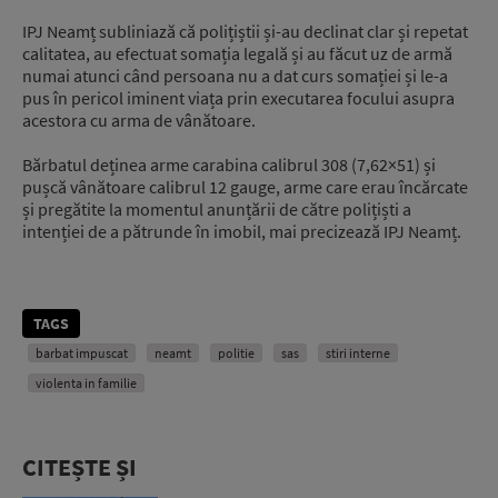
IPJ Neamț subliniază că polițiștii și-au declinat clar și repetat
calitatea, au efectuat somația legală și au făcut uz de armă
numai atunci când persoana nu a dat curs somației și le-a
pus în pericol iminent viața prin executarea focului asupra
acestora cu arma de vânătoare.
Bărbatul deținea arme carabina calibrul 308 (7,62×51) și
pușcă vânătoare calibrul 12 gauge, arme care erau încărcate
și pregătite la momentul anunțării de către polițiști a
intenției de a pătrunde în imobil, mai precizează IPJ Neamț.
TAGS
barbat impuscat
neamt
politie
sas
stiri interne
violenta in familie
CITEȘTE ȘI