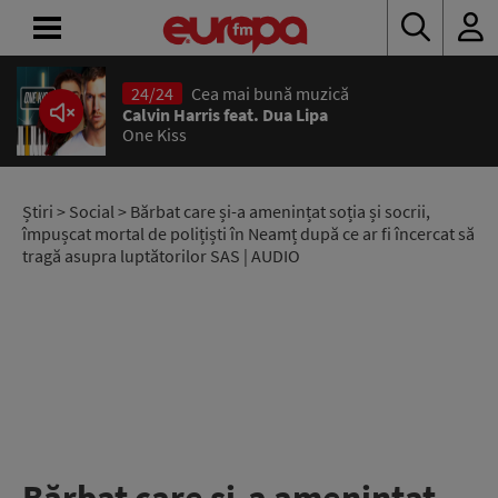
24/24
Cea mai bună muzică
ACASĂ
Calvin Harris feat. Dua Lipa
One Kiss
ȘTIRI
RADIO
Știri
>
Social
> Bărbat care și-a amenințat soția și socrii,
împușcat mortal de polițiști în Neamț după ce ar fi încercat să
tragă asupra luptătorilor SAS | AUDIO
CONCURSURI
PODCAST
ASCULTĂ
LIVE