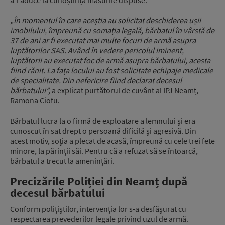
„În momentul în care aceștia au solicitat deschiderea ușii
imobilului, împreună cu somația legală, bărbatul în vârstă de
37 de ani ar fi executat mai multe focuri de armă asupra
luptătorilor SAS. Având în vedere pericolul iminent,
luptătorii au executat foc de armă asupra bărbatului, acesta
fiind rănit. La fața locului au fost solicitate echipaje medicale
de specialitate. Din nefericire fiind declarat decesul
bărbatului”,
a explicat purtătorul de cuvânt al IPJ Neamț,
Ramona Ciofu.
Bărbatul lucra la o firmă de exploatare a lemnului și era
cunoscut în sat drept o persoană dificilă și agresivă. Din
acest motiv, soția a plecat de acasă, împreună cu cele trei fete
minore, la părinții săi. Pentru că a refuzat să se întoarcă,
bărbatul a trecut la amenințări.
Precizările Poliției din Neamț după
decesul bărbatului
Conform polițiștilor, intervenția lor s-a desfășurat cu
respectarea prevederilor legale privind uzul de armă.