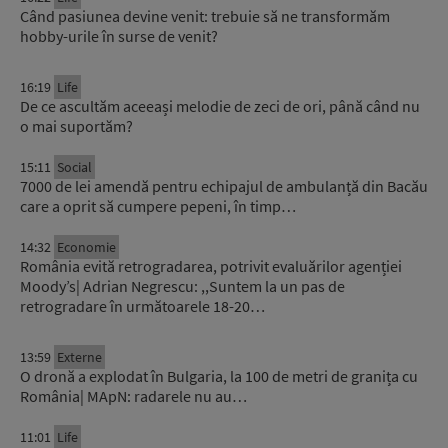
Când pasiunea devine venit: trebuie să ne transformăm
hobby-urile în surse de venit?
16:19
Life
De ce ascultăm aceeași melodie de zeci de ori, până când nu
o mai suportăm?
15:11
Social
7000 de lei amendă pentru echipajul de ambulanță din Bacău
care a oprit să cumpere pepeni, în timp…
14:32
Economie
România evită retrogradarea, potrivit evaluărilor agenției
Moody’s| Adrian Negrescu: ,,Suntem la un pas de
retrogradare în următoarele 18-20…
13:59
Externe
O dronă a explodat în Bulgaria, la 100 de metri de granița cu
România| MApN: radarele nu au…
11:01
Life