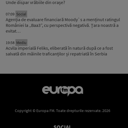
Unde dispar vrăbiile din orașe?
07:09
Social
Agenția de evaluare financiară Moody`s a menținut ratingul
României la „Baa3”, cu perspectivă negativă. Țara noastră a
evitat…
19:58
Mediu
Acvila imperială Feliks, eliberată în natură după ce a fost
salvată din mâinile traficanților și repatriată în Serbia
Copyright © Europa FM. Toate drepturile rezervate. 2026
SOCIAL