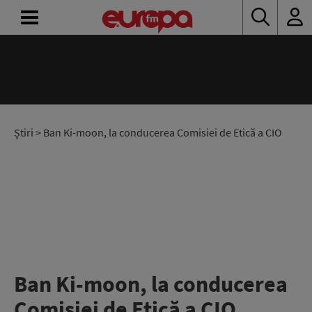
ACASĂ
ȘTIRI
RADIO
Știri
> Ban Ki-moon, la conducerea Comisiei de Etică a CIO
CONCURSURI
PODCAST
ASCULTĂ
LIVE
Ban Ki-moon, la conducerea
Comisiei de Etică a CIO