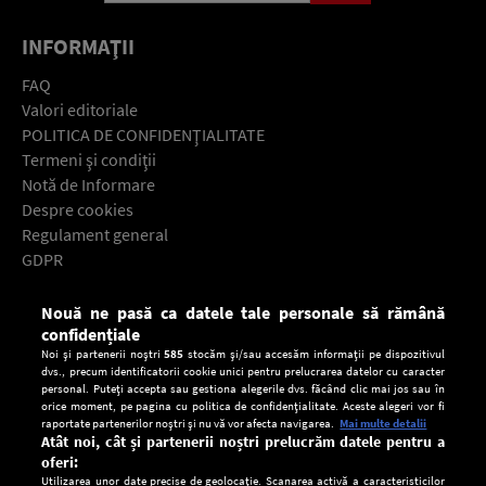
INFORMAŢII
FAQ
Valori editoriale
POLITICA DE CONFIDENŢIALITATE
Termeni şi condiţii
Notă de Informare
Despre cookies
Regulament general
GDPR
Contact
Nouă ne pasă ca datele tale personale să rămână
Descarcă gratuit aplicaţia Europa FM pentru smartphone:
confidențiale
Noi și partenerii noștri
585
stocăm și/sau accesăm informații pe dispozitivul
dvs., precum identificatorii cookie unici pentru prelucrarea datelor cu caracter
personal. Puteți accepta sau gestiona alegerile dvs. făcând clic mai jos sau în
orice moment, pe pagina cu politica de confidențialitate. Aceste alegeri vor fi
raportate partenerilor noștri și nu vă vor afecta navigarea.
Mai multe detalii
Atât noi, cât și partenerii noștri prelucrăm datele pentru a
oferi:
Utilizarea unor date precise de geolocație. Scanarea activă a caracteristicilor