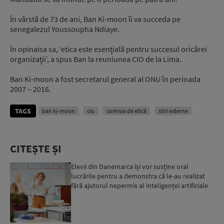
În vârstă de 73 de ani, Ban Ki-moon îi va succeda pe
senegalezul Youssoupha Ndiaye.
În opinaisa sa, ‘etica este esenţială pentru succesul oricărei
organizaţii’, a spus Ban la reuniunea CIO de la Lima.
Ban Ki-moon a fost secretarul general al ONU în perioada
2007 – 2016.
TAGS
ban ki-moon
cio
comisia de etică
stiri externe
CITEȘTE ȘI
Elevii din Danemarca își vor susține oral
lucrările pentru a demonstra că le-au realizat
fără ajutorul nepermis al inteligenței artificiale