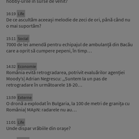
hobby-urile în surse de venit?
16:19
Life
De ce ascultăm aceeași melodie de zeci de ori, până când nu
o mai suportăm?
15:11
Social
7000 de lei amendă pentru echipajul de ambulanță din Bacău
care a oprit să cumpere pepeni, în timp…
14:32
Economie
România evită retrogradarea, potrivit evaluărilor agenției
Moody’s| Adrian Negrescu: ,,Suntem la un pas de
retrogradare în următoarele 18-20…
13:59
Externe
O dronă a explodat în Bulgaria, la 100 de metri de granița cu
România| MApN: radarele nu au…
11:01
Life
Unde dispar vrăbiile din orașe?