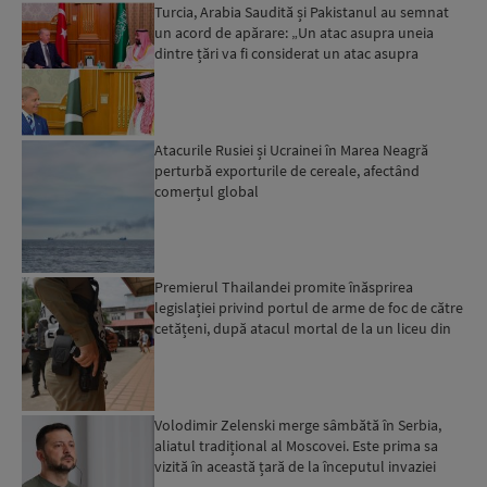
Turcia, Arabia Saudită și Pakistanul au semnat
un acord de apărare: „Un atac asupra uneia
dintre țări va fi considerat un atac asupra
tuturor”...
Atacurile Rusiei și Ucrainei în Marea Neagră
perturbă exporturile de cereale, afectând
comerțul global
Premierul Thailandei promite înăsprirea
legislației privind portul de arme de foc de către
cetățeni, după atacul mortal de la un liceu din
Bangkok...
Volodimir Zelenski merge sâmbătă în Serbia,
aliatul tradițional al Moscovei. Este prima sa
vizită în această țară de la începutul invaziei
ruse...