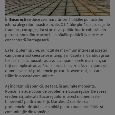
În
București
se duce cea mai crâncenă bătălie politică din
istoria alegerilor noastre locale. O bătălie plină de acuzații de
fraudare, corupție, dar și un nivel politic foarte coborât din
partea unora dintre actori. E o bătălie politică la care este
concentrată întreaga țară.
La fel, putem spune, punctul de maximum interes al acestei
campanii a fost ceea ce se întâmplă în Capitală. Candidații au
fost cei mai cunoscuți, au avut campaniile cele mai mari, iar
toți cei implicați au apărut zilnic la televizor. Așa au ajuns și la
dumneavoastră problemele pe care le avem noi, cei care
trăim în această comunitate.
Aș îndrăzni să spun că, de fapt, în anumite momente,
România a auzit doar de problemele Bucureștilor. De aceea,
credem că judecata Bucureștiului în acest moment este
binevenită pentru noi toți. Mai ales că rezolvarea
problemelor de aici este o pildă pentru toate primăriile și
comunitățile din România.