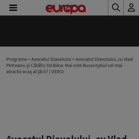
ACASĂ
ȘTIRI
RADIO
Programe
>
Avocatul Diavolului
> Avocatul Diavolului, cu Vlad
Petreanu și Cătălin Striblea: Mai este Bucureștiul cel mai
atractiv oraș al țării? | VIDEO
CONCURSURI
PODCAST
ASCULTĂ
LIVE