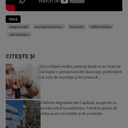
TAGS
alegeri locale
avocatul diavolului
bucuresti
cătălin striblea
vlad petreanu
CITEȘTE ȘI
Doi cetățeni străini, arestați după ce au încercat
să înșele o pensionară din București, pretinzând
că sunt de la poliție și de la bancă ...
Clădirile degradate din Capitală, acoperite cu
prelate până la reabilitare. Primăria spune că
măsura are rol estetic și de protecție