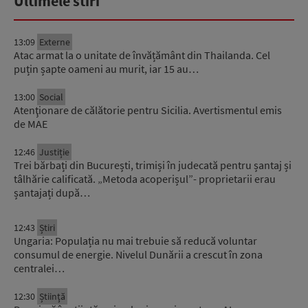
Ultimele stiri
13:09
Externe
Atac armat la o unitate de învățământ din Thailanda. Cel
puțin șapte oameni au murit, iar 15 au…
13:00
Social
Atenţionare de călătorie pentru Sicilia. Avertismentul emis
de MAE
12:46
Justiție
Trei bărbați din București, trimiși în judecată pentru șantaj și
tâlhărie calificată. „Metoda acoperișul”- proprietarii erau
șantajați după…
12:43
Știri
Ungaria: Populația nu mai trebuie să reducă voluntar
consumul de energie. Nivelul Dunării a crescut în zona
centralei…
12:30
Știinţă