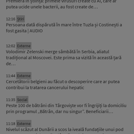
Premieră în știință: primele virusuri create cu AI, care ar
putea ucide unele bacterii, au fost create de…
12:16
Știri
Persoana dată dispărută în mare între Tuzla și Costinești a
fost gasita | AUDIO
12:02
Externe
Volodimir Zelenski merge sâmbătă în Serbia, aliatul
tradițional al Moscovei. Este prima sa vizită în această țară
de…
11:44
Externe
Cercetătorii belgieni au făcut o descoperire care ar putea
contribui la tratarea cancerului hepatic
11:35
Social
Peste 100 de bătrâni din Târgoviște vor fi îngrijiți la domiciliu
prin programul „Bătrân, dar nu singur”. Beneficiarii…
11:18
Externe
Nivelul scăzut al Dunării a scos la iveală fundațiile unui pod