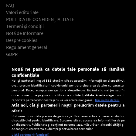
FAQ
Valori editoriale
POLITICA DE CONFIDENŢIALITATE
Termeni şi condiţii
Notă de Informare
Despre cookies
Regulament general
GDPR
Contact
Nouă ne pasă ca datele tale personale să rămână
Descarcă gratuit aplicaţia Europa FM pentru smartphone:
confidențiale
Noi și partenerii noștri
585
stocăm și/sau accesăm informații pe dispozitivul
dvs., precum identificatorii cookie unici pentru prelucrarea datelor cu caracter
personal. Puteți accepta sau gestiona alegerile dvs. făcând clic mai jos sau în
orice moment, pe pagina cu politica de confidențialitate. Aceste alegeri vor fi
raportate partenerilor noștri și nu vă vor afecta navigarea.
Mai multe detalii
Atât noi, cât și partenerii noștri prelucrăm datele pentru a
oferi:
Utilizarea unor date precise de geolocație. Scanarea activă a caracteristicilor
dispozitivului pentru identificare. Stocarea și/sau accesarea informațiilor de pe
un dispozitiv. Publicitate și conținut personalizat, măsurători ale publicității și
de conținut, cercetarea audienței și dezvoltarea serviciilor.
Setări:
Listă parteneri (furnizori)