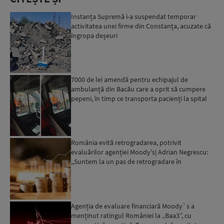
Instanța Supremă i-a suspendat temporar
activitatea unei firme din Constanța, acuzate că
îngropa deșeuri
7000 de lei amendă pentru echipajul de
ambulanță din Bacău care a oprit să cumpere
pepeni, în timp ce transporta pacienți la spital
România evită retrogradarea, potrivit
evaluărilor agenției Moody's| Adrian Negrescu:
,,Suntem la un pas de retrogradare în
următoarele 18-20 de luni, ...
Agenția de evaluare financiară Moody`s a
menținut ratingul României la „Baa3”, cu