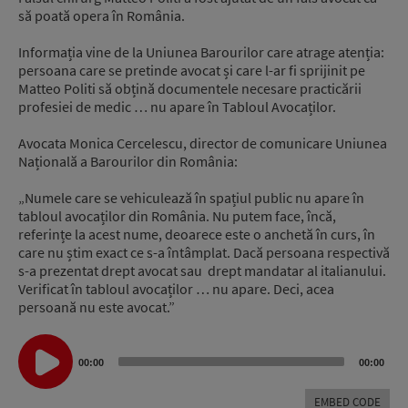
să poată opera în România.
Informația vine de la Uniunea Barourilor care atrage atenția:
persoana care se pretinde avocat și care l-ar fi sprijinit pe
Matteo Politi să obțină documentele necesare practicării
profesiei de medic … nu apare în Tabloul Avocaților.
Avocata Monica Cercelescu, director de comunicare Uniunea
Națională a Barourilor din România:
„Numele care se vehiculează în spațiul public nu apare în
tabloul avocaților din România. Nu putem face, încă,
referințe la acest nume, deoarece este o anchetă în curs, în
care nu știm exact ce s-a întâmplat. Dacă persoana respectivă
s-a prezentat drept avocat sau drept mandatar al italianului.
Verificat în tabloul avocaților … nu apare. Deci, acea
persoană nu este avocat.”
Audio
00:00
00:00
Player
EMBED CODE