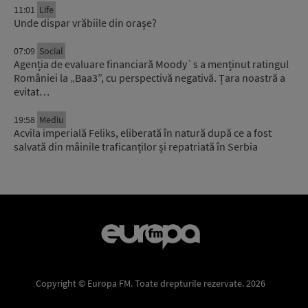
11:01
Life
Unde dispar vrăbiile din orașe?
07:09
Social
Agenția de evaluare financiară Moody`s a menținut ratingul
României la „Baa3”, cu perspectivă negativă. Țara noastră a
evitat…
19:58
Mediu
Acvila imperială Feliks, eliberată în natură după ce a fost
salvată din mâinile traficanților și repatriată în Serbia
Copyright © Europa FM. Toate drepturile rezervate. 2026