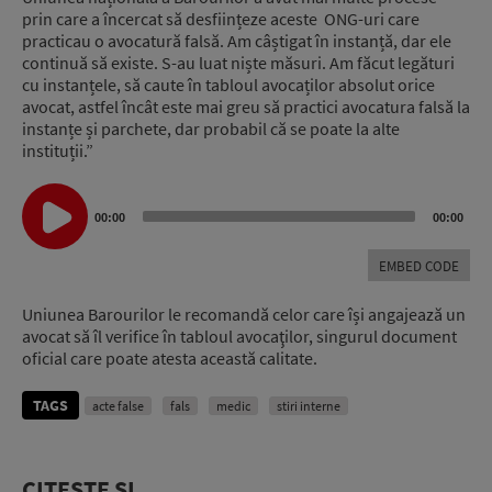
prin care a încercat să desființeze aceste ONG-uri care
practicau o avocatură falsă. Am câștigat în instanță, dar ele
continuă să existe. S-au luat niște măsuri. Am făcut legături
cu instanțele, să caute în tabloul avocaților absolut orice
avocat, astfel încât este mai greu să practici avocatura falsă la
instanțe și parchete, dar probabil că se poate la alte
instituții.”
Audio
00:00
00:00
Player
EMBED CODE
Uniunea Barourilor le recomandă celor care își angajează un
avocat să îl verifice în tabloul avocaţilor, singurul document
oficial care poate atesta această calitate.
TAGS
acte false
fals
medic
stiri interne
CITEȘTE ȘI