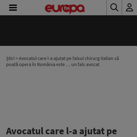
ACASĂ
ȘTIRI
RADIO
Știri
> Avocatul care l-a ajutat pe falsul chirurg italian să
poată opera în România este … un fals avocat
CONCURSURI
PODCAST
ASCULTĂ
LIVE
Avocatul care l-a ajutat pe