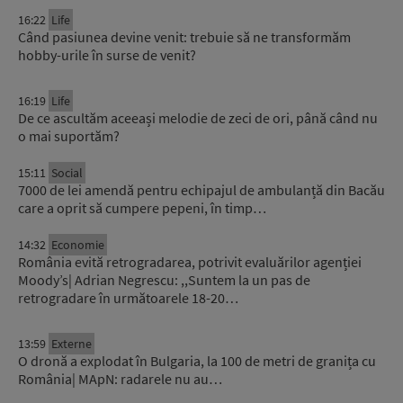
16:22
Life
Când pasiunea devine venit: trebuie să ne transformăm
hobby-urile în surse de venit?
16:19
Life
De ce ascultăm aceeași melodie de zeci de ori, până când nu
o mai suportăm?
15:11
Social
7000 de lei amendă pentru echipajul de ambulanță din Bacău
care a oprit să cumpere pepeni, în timp…
14:32
Economie
România evită retrogradarea, potrivit evaluărilor agenției
Moody’s| Adrian Negrescu: ,,Suntem la un pas de
retrogradare în următoarele 18-20…
13:59
Externe
O dronă a explodat în Bulgaria, la 100 de metri de granița cu
România| MApN: radarele nu au…