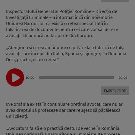
Inspectoratului General al Poliţiei Române – Direcţia de
Investigaţii Criminale – a informat încă din noiembrie
Uniunea Barourilor că există o reţea specializată în
falsificarea de documente pentru cei care vor să lucreze
avocați, chiar dacă nu fac parte din barouri.
„Atenționa și cerea amănunte cu privire la o fabrică de falși
avocați care începe din Italia, Spania și ajunge și în România.
Deci, practic, este o rețea.”
Audio
Player
00:00
00:00
EMBED CODE
În România există în continuare pretinși avocați care nu ar
avea dreptul să profeseze dar care reușesc să păcălească
unii clienți.
„Avocatura falsă e o practică destul de veche în România.
Uniunea națională a Barourilor a avut mai multe procese