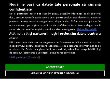
Nouă ne pasă ca datele tale personale să rămână
confidențiale
Noi și partenerii noștri
585
stocăm și/sau accesăm informații pe dispozitivul
dvs., precum identificatorii cookie unici pentru prelucrarea datelor cu caracter
personal. Puteți accepta sau gestiona alegerile dvs. făcând clic mai jos sau în
orice moment, pe pagina cu politica de confidențialitate. Aceste alegeri vor fi
raportate partenerilor noștri și nu vă vor afecta navigarea.
Mai multe detalii
Atât noi, cât și partenerii noștri prelucrăm datele pentru a
oferi:
Utilizarea unor date precise de geolocație. Scanarea activă a caracteristicilor
dispozitivului pentru identificare. Stocarea și/sau accesarea informațiilor de pe
un dispozitiv. Publicitate și conținut personalizat, măsurători ale publicității și
de conținut, cercetarea audienței și dezvoltarea serviciilor.
Setări:
Listă parteneri (furnizori)
Ascultă Europa FM în aplicație
Dark
×
Instalează
Radio live, podcasturi, știri și alerte
ACCEPT TOATE
Mode
importante.
VREAU SA MODIFIC SETARILE INDIVIDUAL
CONFIDENŢIALITATE