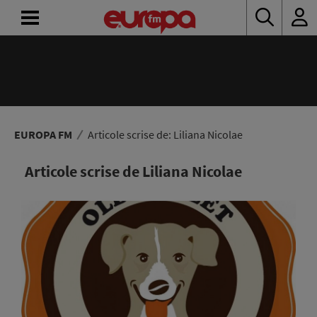
ACASĂ
ȘTIRI
RADIO
EUROPA FM
Articole scrise de: Liliana Nicolae
CONCURSURI
Articole scrise de Liliana Nicolae
PODCAST
ASCULTĂ
LIVE