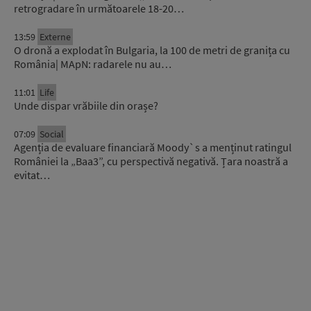
retrogradare în următoarele 18-20…
13:59
Externe
O dronă a explodat în Bulgaria, la 100 de metri de granița cu
România| MApN: radarele nu au…
11:01
Life
Unde dispar vrăbiile din orașe?
07:09
Social
Agenția de evaluare financiară Moody`s a menținut ratingul
României la „Baa3”, cu perspectivă negativă. Țara noastră a
evitat…