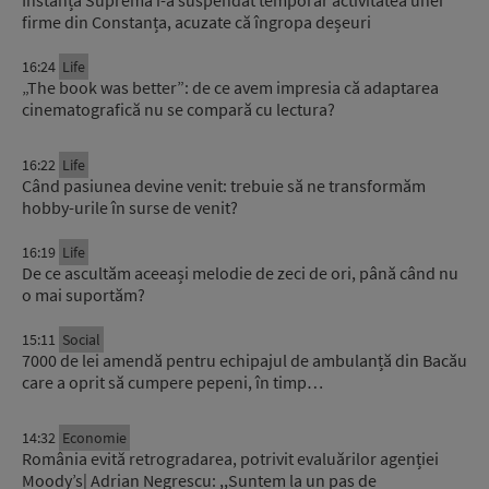
Instanța Supremă i-a suspendat temporar activitatea unei
firme din Constanța, acuzate că îngropa deșeuri
16:24
Life
„The book was better”: de ce avem impresia că adaptarea
cinematografică nu se compară cu lectura?
16:22
Life
Când pasiunea devine venit: trebuie să ne transformăm
hobby-urile în surse de venit?
16:19
Life
De ce ascultăm aceeași melodie de zeci de ori, până când nu
o mai suportăm?
15:11
Social
7000 de lei amendă pentru echipajul de ambulanță din Bacău
care a oprit să cumpere pepeni, în timp…
14:32
Economie
România evită retrogradarea, potrivit evaluărilor agenției
Moody’s| Adrian Negrescu: ,,Suntem la un pas de