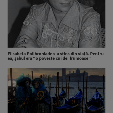
Elisabeta Polihroniade s-a stins din viață. Pentru
ea, șahul era “o poveste cu idei frumoase”