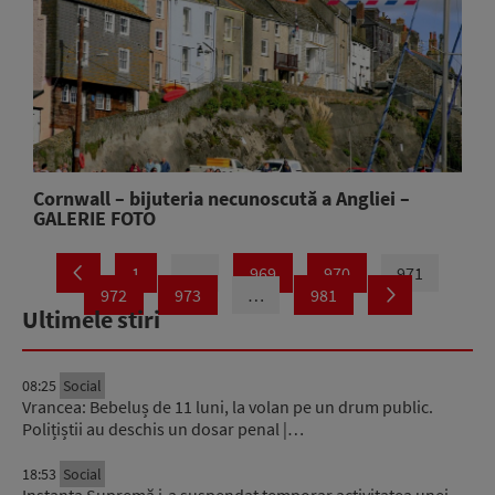
Cornwall – bijuteria necunoscută a Angliei –
GALERIE FOTO
1
…
969
970
971
972
973
…
981
Ultimele stiri
08:25
Social
Vrancea: Bebeluș de 11 luni, la volan pe un drum public.
Polițiștii au deschis un dosar penal |…
18:53
Social