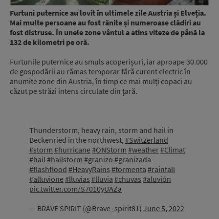
Furtuni puternice au lovit în ultimele zile Austria și Elveția.
Mai multe persoane au fost rănite și numeroase clădiri au
fost distruse. În unele zone vântul a atins viteze de până la
132 de kilometri pe oră.
Furtunile puternice au smuls acoperișuri, iar aproape 30.000
de gospodării au rămas temporar fără curent electric în
anumite zone din Austria, în timp ce mai mulți copaci au
căzut pe străzi intens circulate din țară.
Thunderstorm, heavy rain, storm and hail in
Beckenried in the northwest,
#Switzerland
#storm
#hurricane
#ONStorm
#weather
#Climat
#hail
#hailstorm
#granizo
#granizada
#flashflood
#HeavyRains
#tormenta
#rainfall
#alluvione
#lluvias
#lluvia
#chuvas
#aluvión
pic.twitter.com/S7010yUAZa
— BRAVE SPIRIT (@Brave_spirit81)
June 5, 2022