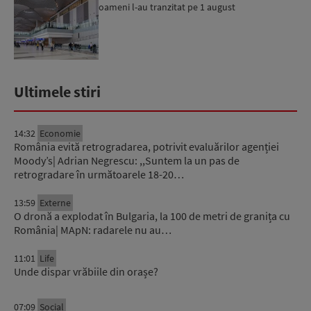
oameni l-au tranzitat pe 1 august
Ultimele stiri
14:32
Economie
România evită retrogradarea, potrivit evaluărilor agenției
Moody’s| Adrian Negrescu: ,,Suntem la un pas de
retrogradare în următoarele 18-20…
13:59
Externe
O dronă a explodat în Bulgaria, la 100 de metri de granița cu
România| MApN: radarele nu au…
11:01
Life
Unde dispar vrăbiile din orașe?
07:09
Social