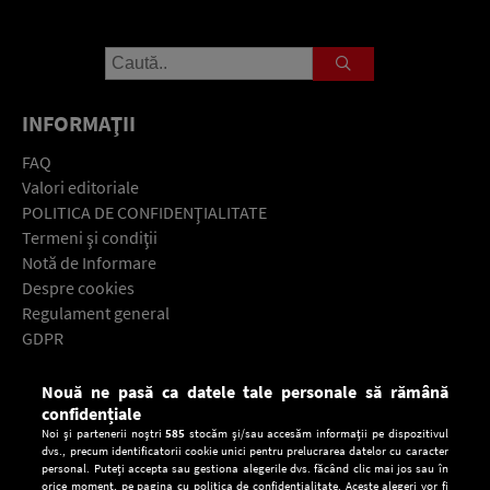
INFORMAŢII
FAQ
Valori editoriale
POLITICA DE CONFIDENŢIALITATE
Termeni şi condiţii
Notă de Informare
Despre cookies
Regulament general
GDPR
Contact
Nouă ne pasă ca datele tale personale să rămână
Descarcă gratuit aplicaţia Europa FM pentru smartphone:
confidențiale
Noi și partenerii noștri
585
stocăm și/sau accesăm informații pe dispozitivul
dvs., precum identificatorii cookie unici pentru prelucrarea datelor cu caracter
personal. Puteți accepta sau gestiona alegerile dvs. făcând clic mai jos sau în
orice moment, pe pagina cu politica de confidențialitate. Aceste alegeri vor fi