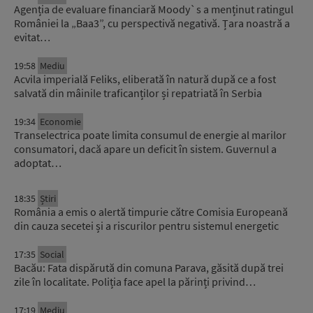
Agenția de evaluare financiară Moody`s a menținut ratingul
României la „Baa3”, cu perspectivă negativă. Țara noastră a
evitat…
19:58
Mediu
Acvila imperială Feliks, eliberată în natură după ce a fost
salvată din mâinile traficanților și repatriată în Serbia
19:34
Economie
Transelectrica poate limita consumul de energie al marilor
consumatori, dacă apare un deficit în sistem. Guvernul a
adoptat…
18:35
Știri
România a emis o alertă timpurie către Comisia Europeană
din cauza secetei și a riscurilor pentru sistemul energetic
17:35
Social
Bacău: Fata dispărută din comuna Parava, găsită după trei
zile în localitate. Poliția face apel la părinți privind…
17:19
Mediu