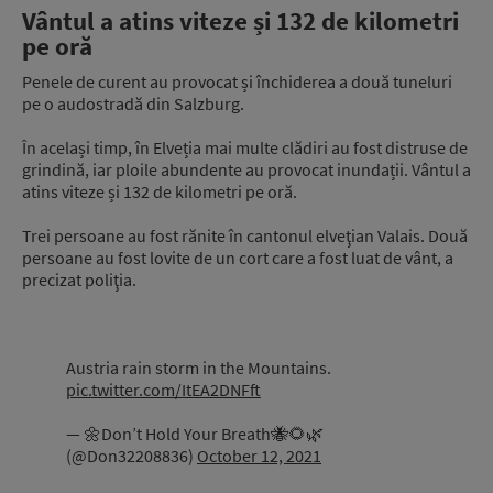
Vântul a atins viteze și 132 de kilometri
pe oră
Penele de curent au provocat și închiderea a două tuneluri
pe o audostradă din Salzburg.
În același timp, în Elveția mai multe clădiri au fost distruse de
grindină, iar ploile abundente au provocat inundații. Vântul a
atins viteze și 132 de kilometri pe oră.
Trei persoane au fost rănite în cantonul elveţian Valais. Două
persoane au fost lovite de un cort care a fost luat de vânt, a
precizat poliţia.
Austria rain storm in the Mountains.
pic.twitter.com/ItEA2DNFft
— 🌼Don’t Hold Your Breath🐝🌻🌿
(@Don32208836)
October 12, 2021