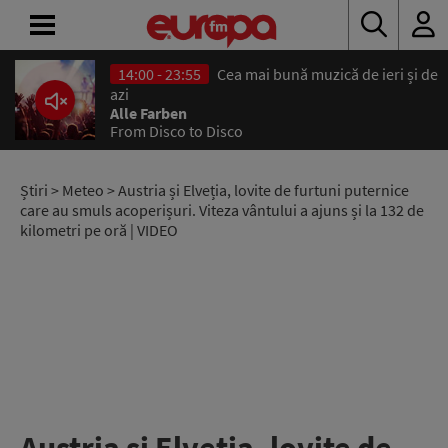
14:00 - 23:55
Cea mai bună muzică de ieri și de
ACASĂ
azi
Alle Farben
From Disco to Disco
ȘTIRI
RADIO
Știri
>
Meteo
> Austria și Elveția, lovite de furtuni puternice
care au smuls acoperișuri. Viteza vântului a ajuns și la 132 de
kilometri pe oră | VIDEO
CONCURSURI
PODCAST
ASCULTĂ
LIVE