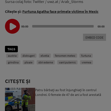
Sursa colaj foto: Twitter / uwz.at / Arab_Storms
Citește și:
Furtuna Agatha face primele victime în Mexic
Audio
Player
00:00
00:00
EMBED CODE
TAGS
austria
distrugeri
elvetia
fenomen meteo
furtuna
grindina
ploaie
stiri externe
vant puternic
vremea
CITEȘTE ȘI
Patru bărbați au fost înjunghiați în centrul
Londrei. O femeie de 47 de ani a fost arestată