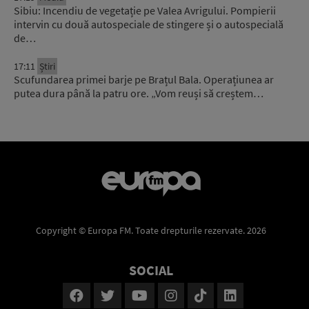
Sibiu: Incendiu de vegetație pe Valea Avrigului. Pompierii
intervin cu două autospeciale de stingere și o autospecială
de…
17:11
Știri
Scufundarea primei barje pe Brațul Bala. Operațiunea ar
putea dura până la patru ore. „Vom reuși să creștem…
Copyright © Europa FM. Toate drepturile rezervate. 2026
SOCIAL