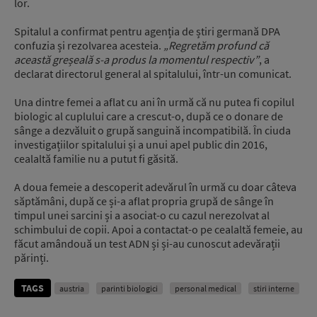
lor.
Spitalul a confirmat pentru agenția de știri germană DPA
confuzia și rezolvarea acesteia.
„Regretăm profund că
această greșeală s-a produs la momentul respectiv”
, a
declarat directorul general al spitalului, într-un comunicat.
Una dintre femei a aflat cu ani în urmă că nu putea fi copilul
biologic al cuplului care a crescut-o, după ce o donare de
sânge a dezvăluit o grupă sanguină incompatibilă. În ciuda
investigațiilor spitalului și a unui apel public din 2016,
cealaltă familie nu a putut fi găsită.
A doua femeie a descoperit adevărul în urmă cu doar câteva
săptămâni, după ce și-a aflat propria grupă de sânge în
timpul unei sarcini și a asociat-o cu cazul nerezolvat al
schimbului de copii. Apoi a contactat-o pe cealaltă femeie, au
făcut amândouă un test ADN și și-au cunoscut adevărații
părinți.
TAGS
austria
parinti biologici
personal medical
stiri interne