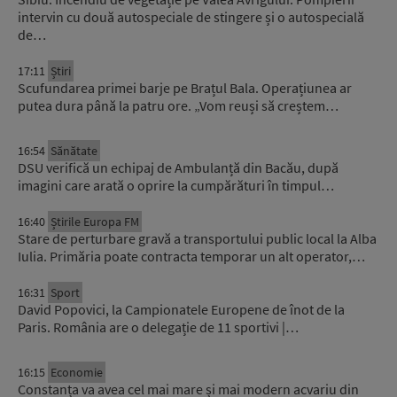
intervin cu două autospeciale de stingere și o autospecială
de…
17:11
Știri
Scufundarea primei barje pe Brațul Bala. Operațiunea ar
putea dura până la patru ore. „Vom reuși să creștem…
16:54
Sănătate
DSU verifică un echipaj de Ambulanță din Bacău, după
imagini care arată o oprire la cumpărături în timpul…
16:40
Știrile Europa FM
Stare de perturbare gravă a transportului public local la Alba
Iulia. Primăria poate contracta temporar un alt operator,…
16:31
Sport
David Popovici, la Campionatele Europene de înot de la
Paris. România are o delegație de 11 sportivi |…
16:15
Economie
Constanța va avea cel mai mare și mai modern acvariu din