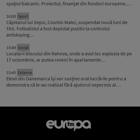
spațiul balcanic. Proiectul, finanțat din fonduri europene,…
16:00
Sport
Căpitanul lui Sepsi, Cosmin Matei, suspendat nouă luni de
TAS. Fotbalistul a fost depistat pozitiv la controlul
antidoping…
15:49
Social
Locatarii blocului din Rahova, unde a avut loc explozia de pe
17 octombrie, ar putea reveni în apartamente…
15:45
Externe
Elevii din Danemarca își vor susține oral lucrările pentru a
demonstra că le-au realizat fără ajutorul nepermis al…