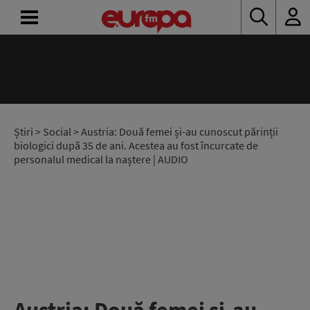
ACASĂ
ȘTIRI
RADIO
Știri
>
Social
> Austria: Două femei și-au cunoscut părinții
biologici după 35 de ani. Acestea au fost încurcate de
personalul medical la naștere | AUDIO
CONCURSURI
PODCAST
ASCULTĂ
LIVE