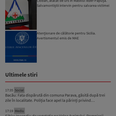
Cioban, atacat de urs în Masivul Iezer-Păpușa.
Salvamontiștii intervin pentru salvarea victimei
Atenţionare de călătorie pentru Sicilia.
Avertismentul emis de MAE
Ultimele stiri
17:35
Social
Bacău: Fata dispărută din comuna Parava, găsită după trei
zile în localitate. Poliția face apel la părinți privind…
17:19
Mediu
Sibiu: Incendiu de vegetație pe Valea Avrigului. Pompierii