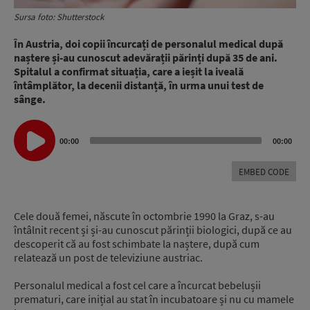
Sursa foto: Shutterstock
În Austria, doi copii încurcați de personalul medical după
naștere și-au cunoscut adevărații părinți după 35 de ani.
Spitalul a confirmat situația, care a ieșit la iveală
întâmplător, la decenii distanță, în urma unui test de
sânge.
Audio
00:00
00:00
Player
EMBED CODE
Cele două femei, născute în octombrie 1990 la Graz, s-au
întâlnit recent și și-au cunoscut părinții biologici, după ce au
descoperit că au fost schimbate la naștere, după cum
relatează un post de televiziune austriac.
Personalul medical a fost cel care a încurcat bebelușii
prematuri, care inițial au stat în incubatoare și nu cu mamele