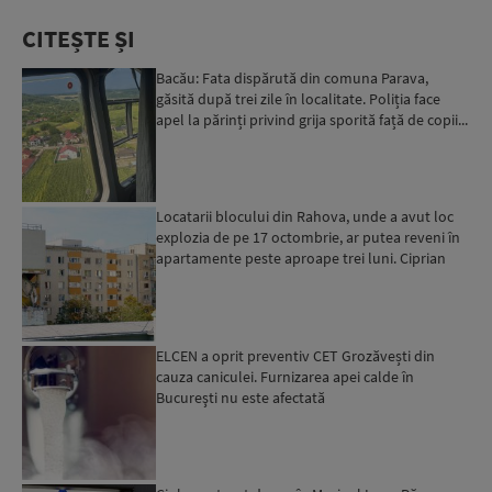
CITEȘTE ȘI
Bacău: Fata dispărută din comuna Parava,
găsită după trei zile în localitate. Poliția face
apel la părinți privind grija sporită față de copii...
Locatarii blocului din Rahova, unde a avut loc
explozia de pe 17 octombrie, ar putea reveni în
apartamente peste aproape trei luni. Ciprian
Ciucu: Vor...
ELCEN a oprit preventiv CET Grozăvești din
cauza caniculei. Furnizarea apei calde în
Bucureşti nu este afectată