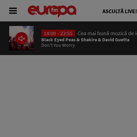
ASCULTĂ LIVE!
14:00 - 23:55
Cea mai bună muzică de ier
ACASĂ
Black Eyed Peas & Shakira & David Guetta
Don't You Worry
ȘTIRI
RADIO
CONCURSURI
PODCAST
ASCULTĂ LIVE