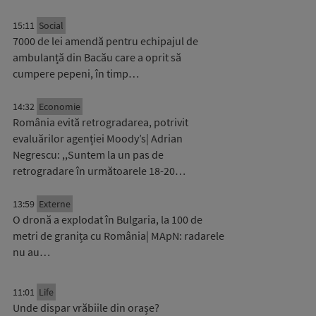
15:11
Social
7000 de lei amendă pentru echipajul de
ambulanță din Bacău care a oprit să
cumpere pepeni, în timp…
14:32
Economie
România evită retrogradarea, potrivit
evaluărilor agenției Moody’s| Adrian
Negrescu: ,,Suntem la un pas de
retrogradare în următoarele 18-20…
13:59
Externe
O dronă a explodat în Bulgaria, la 100 de
metri de granița cu România| MApN: radarele
nu au…
11:01
Life
Unde dispar vrăbiile din orașe?