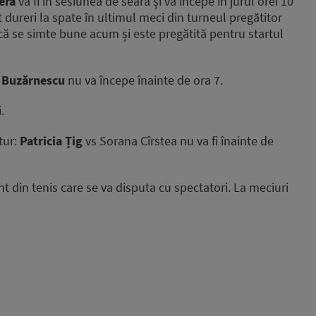
era
va fi în sesiunea de seară și va începe în jurul orei 10
dureri la spate în ultimul meci din turneul pregătitor
ă se simte bune acum și este pregătită pentru startul
 Buzărnescu
nu va începe înainte de ora 7.
.
tur:
Patricia Țig
vs Sorana Cîrstea nu va fi înainte de
din tenis care se va disputa cu spectatori. La meciuri