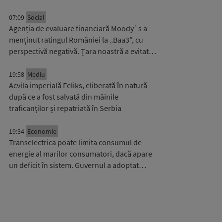
07:09
Social
Agenția de evaluare financiară Moody`s a
menținut ratingul României la „Baa3”, cu
perspectivă negativă. Țara noastră a evitat…
19:58
Mediu
Acvila imperială Feliks, eliberată în natură
după ce a fost salvată din mâinile
traficanților și repatriată în Serbia
19:34
Economie
Transelectrica poate limita consumul de
energie al marilor consumatori, dacă apare
un deficit în sistem. Guvernul a adoptat…