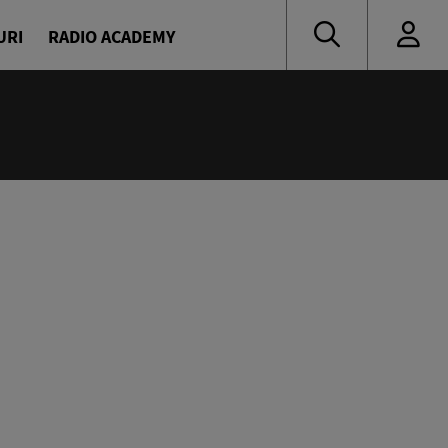
URI
RADIO ACADEMY
:55
 muzică de ieri și de azi