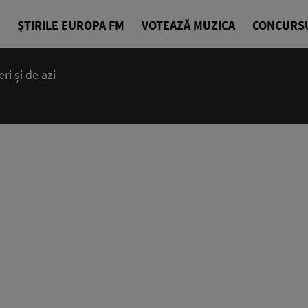
ȘTIRILE EUROPA FM
VOTEAZĂ MUZICA
CONCURS
i și de azi
14:00 - 23
Cea mai bună
EuropaFM