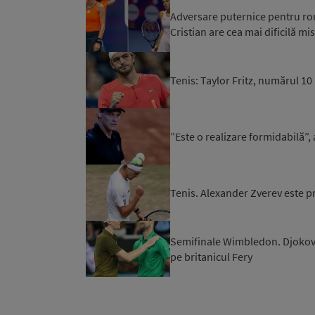
Adversare puternice pentru ro
Cristian are cea mai dificilă mi
Tenis: Taylor Fritz, numărul 1
”Este o realizare formidabilă”
Tenis. Alexander Zverev este p
Semifinale Wimbledon. Djokovic 
pe britanicul Fery