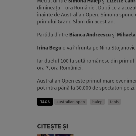
Meciul dintre
Simona Halep
și
Lizette Cabr
dimineața – ora României. După ce a acuzat 
înainte de Australian Open, Simona spune c
primului Grand Slam din acest an.
Partida dintre
Bianca Andreescu
și
Mihaela
Irina Begu
o va înfrunta pe Nina Stojanovici
Iar duelul 100 la sută românesc din primul 
ora 7, ora României.
Australian Open este primul mare eveniment 
pot intra până la 30.000 de spectatori pe zi.
TAGS
australian open
halep
tenis
CITEȘTE ȘI