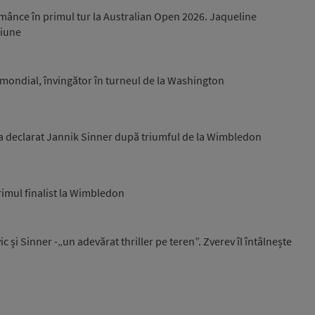
mânce în primul tur la Australian Open 2026. Jaqueline
siune
0 mondial, învingător în turneul de la Washington
, a declarat Jannik Sinner după triumful de la Wimbledon
rimul finalist la Wimbledon
și Sinner -„un adevărat thriller pe teren”. Zverev îl întâlnește