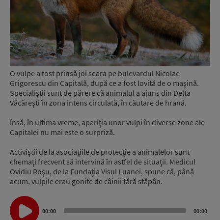
O vulpe a fost prinsă joi seara pe bulevardul Nicolae
Grigorescu din Capitală, după ce a fost lovită de o maşină.
Specialiştii sunt de părere că animalul a ajuns din Delta
Văcăreşti în zona intens circulată, în căutare de hrană.
Însă, în ultima vreme, apariţia unor vulpi în diverse zone ale
Capitalei nu mai este o surpriză.
Activiştii de la asociaţiile de protecţie a animalelor sunt
chemaţi frecvent să intervină în astfel de situaţii. Medicul
Ovidiu Roşu, de la Fundaţia Visul Luanei, spune că, până
acum, vulpile erau gonite de câinii fără stăpân.
Audio
Player
00:00
00:00