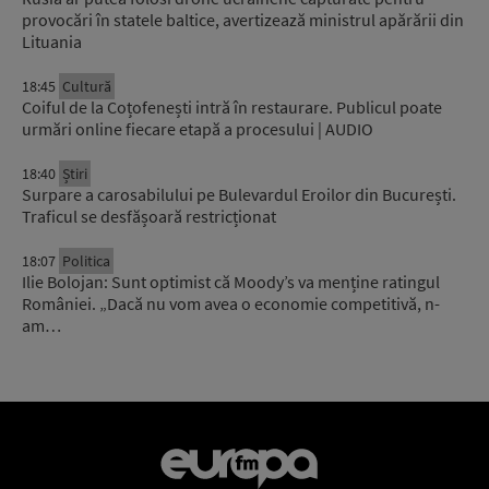
provocări în statele baltice, avertizează ministrul apărării din
Lituania
18:45
Cultură
Coiful de la Coțofenești intră în restaurare. Publicul poate
urmări online fiecare etapă a procesului | AUDIO
18:40
Știri
Surpare a carosabilului pe Bulevardul Eroilor din București.
Traficul se desfășoară restricționat
18:07
Politica
Ilie Bolojan: Sunt optimist că Moody’s va menține ratingul
României. „Dacă nu vom avea o economie competitivă, n-
am…