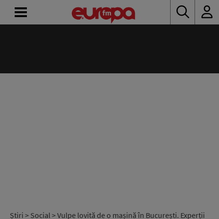
ACASĂ
ȘTIRI
RADIO
CONCURSURI
PODCAST
ASCULTĂ
LIVE
Știri
>
Social
> Vulpe lovită de o mașină în București. Experții