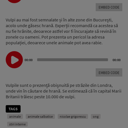
EMBED CODE
Vulpi au mai fost semnalate și în alte zone din Bucureşti,
acolo unde găsesc hrană. Experții recomandă ca acestea să
nu fie hrănite, deoarece astfel vor fi încurajate să revină în
zonele cu oameni. Pot prezenta un pericol la adresa
populației, deoarece unele animale pot avea rabie.
Audio
00:00
00:00
Player
EMBED CODE
Vulpile sunt o prezenţă obişnuită pe străzile din Londra,
unde vin în căutare de hrană. Se estimează că în capital Marii
Britanii trăiesc peste 10.000 de vulpi.
TAGS
animale
animale salbatice
nicolae grigorescu
ong
stiri interne