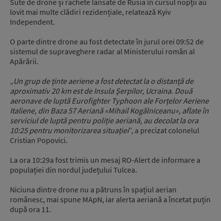
Sute de drone și rachete lansate de Rusia în cursul nopții au
lovit mai multe clădiri rezidențiale, relatează Kyiv
Independent.
O parte dintre drone au fost detectate în jurul orei 09:52 de
sistemul de supraveghere radar al Ministerului român al
Apărării.
„
Un grup de ținte aeriene a fost detectat la o distanță de
aproximativ 20 km est de Insula Șerpilor, Ucraina. Două
aeronave de luptă Eurofighter Typhoon ale Forțelor Aeriene
Italiene, din Baza 57 Aeriană «Mihail Kogălniceanu», aflate în
serviciul de luptă pentru poliție aeriană, au decolat la ora
10:25 pentru monitorizarea situației
”, a precizat colonelul
Cristian Popovici.
La ora 10:29a fost trimis un mesaj RO-Alert de informare a
populației din nordul județului Tulcea.
Niciuna dintre drone nu a pătruns în spațiul aerian
românesc, mai spune MApN, iar alerta aeriană a încetat puțin
după ora 11.