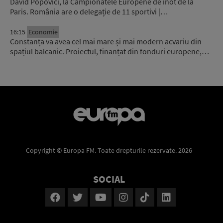
David Popovici, la Campionatele Europene de înot de la
Paris. România are o delegație de 11 sportivi |…
16:15
Economie
Constanța va avea cel mai mare și mai modern acvariu din
spațiul balcanic. Proiectul, finanțat din fonduri europene,…
Copyright © Europa FM. Toate drepturile rezervate. 2026
SOCIAL