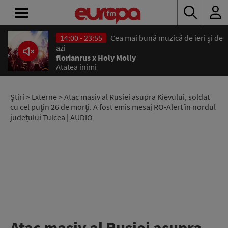
14:00 - 23:55
Cea mai bună muzică de ieri și de
ACASĂ
azi
florianrus x Holy Molly
Atatea inimi
ȘTIRI
RADIO
Știri
>
Externe
> Atac masiv al Rusiei asupra Kievului, soldat
cu cel puțin 26 de morți. A fost emis mesaj RO-Alert în nordul
județului Tulcea | AUDIO
CONCURSURI
PODCAST
ASCULTĂ
LIVE