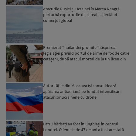
Atacurile Rusiei și Ucrainei în Marea Neagră
perturbă exporturile de cereale, afectând
comerțul global
Premierul Thailandei promite înăsprirea
legislației privind portul de arme de foc de către
cetățeni, după atacul mortal de la un liceu din
Bangkok...
Autoritățile din Moscova își consolidează
apărarea antiaeriană pe fondul intensificării
atacurilor ucrainene cu drone
Patru bărbați au fost înjunghiați în centrul
Londrei. O femeie de 47 de ani a fost arestată