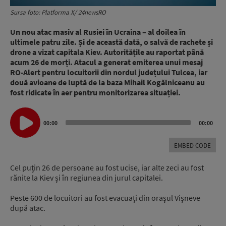
Sursa foto: Platforma X/ 24newsRO
Un nou atac masiv al Rusiei în Ucraina – al doilea în
ultimele patru zile. Și de această dată, o salvă de rachete și
drone a vizat capitala Kiev. Autoritățile au raportat până
acum 26 de morți. Atacul a generat emiterea unui mesaj
RO-Alert pentru locuitorii din nordul județului Tulcea, iar
două avioane de luptă de la baza Mihail Kogălniceanu au
fost ridicate în aer pentru monitorizarea situației.
Audio
00:00
00:00
Player
EMBED CODE
Cel puțin 26 de persoane au fost ucise, iar alte zeci au fost
rănite la Kiev și în regiunea din jurul capitalei.
Peste 600 de locuitori au fost evacuați din orașul Vișneve
după atac.