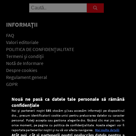
INFORMAŢII
FAQ
Valori editoriale
POLITICA DE CONFIDENŢIALITATE
Termeni şi condiţii
Notă de Informare
Despre cookies
Regulament general
GDPR
Contact
Nouă ne pasă ca datele tale personale să rămână
Descarcă gratuit aplicaţia Europa FM pentru smartphone:
confidențiale
Noi și partenerii noștri
585
stocăm și/sau accesăm informații pe dispozitivul
dvs., precum identificatorii cookie unici pentru prelucrarea datelor cu caracter
personal. Puteți accepta sau gestiona alegerile dvs. făcând clic mai jos sau în
orice moment, pe pagina cu politica de confidențialitate. Aceste alegeri vor fi
raportate partenerilor noștri și nu vă vor afecta navigarea.
Mai multe detalii
Atât noi, cât și partenerii noștri prelucrăm datele pentru a