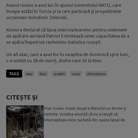
Atacul rusesc a avut loc în ajunul summitului NATO, care
începe astăzi în Turcia și la care participă și președintele
ucrainean Volodimir Zelenski.
Kievul a declarat că lipsa interceptoarelor pentru sistemele
de apărare aeriană Patriot îi limitează sever capacitatea de a
se apăra împotriva rachetelor balistice rusești.
Un alt atac, care a avut loc în noaptea de duminică spre luni,
s-a soldat cu 28 de morți, dintre care 26 la Kiev.
TAGS
atac
kiev
ro alert
rusia
stiri externe
CITEȘTE ȘI
Atac rusesc masiv asupra Kievului cu drone și
rachete. Ucraina anunță că nu a reușit să
intercepteze nicio rachetă din cauza lipsei de
interceptoare P...