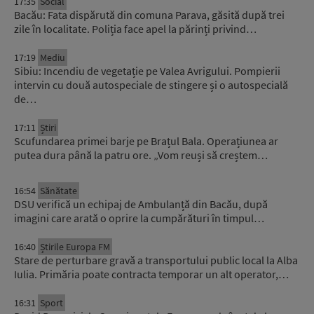
17:35
Social
Bacău: Fata dispărută din comuna Parava, găsită după trei
zile în localitate. Poliția face apel la părinți privind…
17:19
Mediu
Sibiu: Incendiu de vegetație pe Valea Avrigului. Pompierii
intervin cu două autospeciale de stingere și o autospecială
de…
17:11
Știri
Scufundarea primei barje pe Brațul Bala. Operațiunea ar
putea dura până la patru ore. „Vom reuși să creștem…
16:54
Sănătate
DSU verifică un echipaj de Ambulanță din Bacău, după
imagini care arată o oprire la cumpărături în timpul…
16:40
Știrile Europa FM
Stare de perturbare gravă a transportului public local la Alba
Iulia. Primăria poate contracta temporar un alt operator,…
16:31
Sport