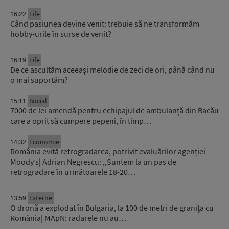
16:22
Life
Când pasiunea devine venit: trebuie să ne transformăm
hobby-urile în surse de venit?
16:19
Life
De ce ascultăm aceeași melodie de zeci de ori, până când nu
o mai suportăm?
15:11
Social
7000 de lei amendă pentru echipajul de ambulanță din Bacău
care a oprit să cumpere pepeni, în timp…
14:32
Economie
România evită retrogradarea, potrivit evaluărilor agenției
Moody’s| Adrian Negrescu: ,,Suntem la un pas de
retrogradare în următoarele 18-20…
13:59
Externe
O dronă a explodat în Bulgaria, la 100 de metri de granița cu
România| MApN: radarele nu au…