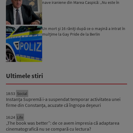
nave iraniene din Marea Caspică: „Nu este în
poziția să se vict...
Un mort şi 16 răniţi după ce o maşină a intrat în
mulţime la Gay Pride de la Berlin
Ultimele stiri
18:53
Social
Instanța Supremă i-a suspendat temporar activitatea unei
firme din Constanța, acuzate că îngropa deșeuri
16:24
Life
„The book was better”: de ce avem impresia că adaptarea
cinematografică nu se compară cu lectura?