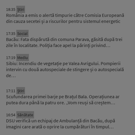
18:35
Știri
România a emis o alertă timpurie către Comisia Europeană
din cauza secetei și a riscurilor pentru sistemul energetic
17:35
Social
Bacău: Fata dispărută din comuna Parava, găsită după trei
zile în localitate. Poliția face apel la părinți privind…
17:19
Mediu
Sibiu: Incendiu de vegetație pe Valea Avrigului. Pompierii
intervin cu două autospeciale de stingere și o autospecială
de…
17:11
Știri
Scufundarea primei barje pe Brațul Bala. Operațiunea ar
putea dura până la patru ore. „Vom reuși să creștem…
16:54
Sănătate
DSU verifică un echipaj de Ambulanță din Bacău, după
imagini care arată o oprire la cumpărături în timpul…