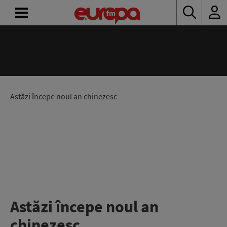
ACASĂ
ȘTIRI
RADIO
Astăzi începe noul an chinezesc
CONCURSURI
PODCAST
ASCULTĂ
LIVE
Astăzi începe noul an
chinezesc