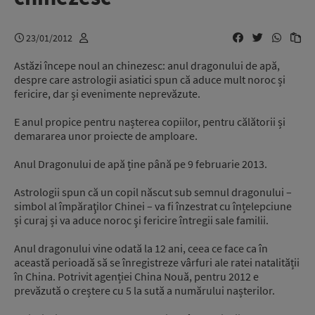
23/01/2012
Astăzi începe noul an chinezesc: anul dragonului de apă,
despre care astrologii asiatici spun că aduce mult noroc și
fericire, dar și evenimente neprevăzute.
E anul propice pentru nașterea copiilor, pentru călătorii și
demararea unor proiecte de amploare.
Anul Dragonului de apă ține până pe 9 februarie 2013.
Astrologii spun că un copil născut sub semnul dragonului –
simbol al împăraţilor Chinei – va fi înzestrat cu înțelepciune
și curaj și va aduce noroc şi fericire întregii sale familii.
Anul dragonului vine odată la 12 ani, ceea ce face ca în
această perioadă să se înregistreze vârfuri ale ratei natalității
în China. Potrivit agenției China Nouă, pentru 2012 e
prevăzută o creștere cu 5 la sută a numărului nașterilor.