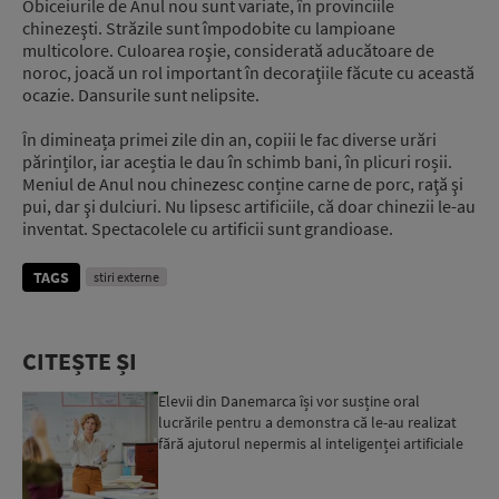
Obiceiurile de Anul nou sunt variate, în provinciile
chinezeşti. Străzile sunt împodobite cu lampioane
multicolore. Culoarea roşie, considerată aducătoare de
noroc, joacă un rol important în decoraţiile făcute cu această
ocazie. Dansurile sunt nelipsite.
În dimineața primei zile din an, copiii le fac diverse urări
părinților, iar aceștia le dau în schimb bani, în plicuri roșii.
Meniul de Anul nou chinezesc conține carne de porc, raţă şi
pui, dar şi dulciuri. Nu lipsesc artificiile, că doar chinezii le-au
inventat. Spectacolele cu artificii sunt grandioase.
TAGS
stiri externe
CITEȘTE ȘI
Elevii din Danemarca își vor susține oral
lucrările pentru a demonstra că le-au realizat
fără ajutorul nepermis al inteligenței artificiale