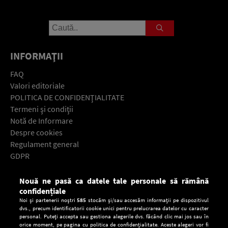
INFORMAŢII
FAQ
Valori editoriale
POLITICA DE CONFIDENŢIALITATE
Termeni şi condiţii
Notă de Informare
Despre cookies
Regulament general
GDPR
Contact
Nouă ne pasă ca datele tale personale să rămână
Descarcă gratuit aplicaţia Europa FM pentru smartphone:
confidențiale
Noi și partenerii noștri
585
stocăm și/sau accesăm informații pe dispozitivul
dvs., precum identificatorii cookie unici pentru prelucrarea datelor cu caracter
personal. Puteți accepta sau gestiona alegerile dvs. făcând clic mai jos sau în
orice moment, pe pagina cu politica de confidențialitate. Aceste alegeri vor fi