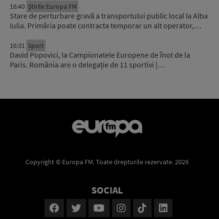
16:40
Știrile Europa FM
Stare de perturbare gravă a transportului public local la Alba
Iulia. Primăria poate contracta temporar un alt operator,…
16:31
Sport
David Popovici, la Campionatele Europene de înot de la
Paris. România are o delegație de 11 sportivi |…
Copyright © Europa FM. Toate drepturile rezervate. 2026
SOCIAL