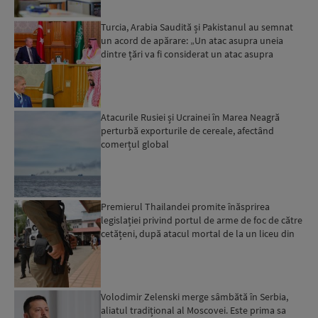
Turcia, Arabia Saudită și Pakistanul au semnat
un acord de apărare: „Un atac asupra uneia
dintre țări va fi considerat un atac asupra
tuturor”...
Atacurile Rusiei și Ucrainei în Marea Neagră
perturbă exporturile de cereale, afectând
comerțul global
Premierul Thailandei promite înăsprirea
legislației privind portul de arme de foc de către
cetățeni, după atacul mortal de la un liceu din
Bangkok...
Volodimir Zelenski merge sâmbătă în Serbia,
aliatul tradițional al Moscovei. Este prima sa