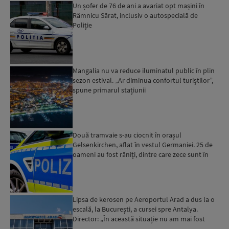
Un șofer de 76 de ani a avariat opt mașini în
Râmnicu Sărat, inclusiv o autospecială de
Poliție
Mangalia nu va reduce iluminatul public în plin
sezon estival. „Ar diminua confortul turiștilor”,
spune primarul stațiunii
Două tramvaie s-au ciocnit în orașul
Gelsenkirchen, aflat în vestul Germaniei. 25 de
oameni au fost răniți, dintre care zece sunt în
stare gravă...
Lipsa de kerosen pe Aeroportul Arad a dus la o
escală, la București, a cursei spre Antalya.
Director: „În această situație nu am mai fost
deloc”...