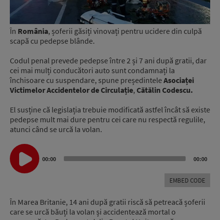
În
România
, șoferii găsiți vinovați pentru ucidere din culpă
scapă cu pedepse blânde.
Codul penal prevede pedepse între 2 și 7 ani după gratii, dar
cei mai mulți conducători auto sunt condamnați la
închisoare cu suspendare, spune președintele
Asociaței
Victimelor Accidentelor de Circulație
,
Cătălin Codescu.
El susține că legislația trebuie modificată astfel încât să existe
pedepse mult mai dure pentru cei care nu respectă regulile,
atunci când se urcă la volan.
Audio
Player
00:00
00:00
EMBED CODE
În Marea Britanie, 14 ani după gratii riscă să petreacă șoferii
care se urcă băuți la volan și accidentează mortal o