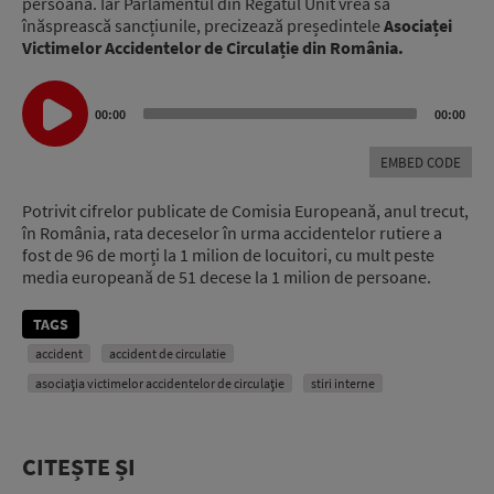
persoană. Iar Parlamentul din Regatul Unit vrea să
înăsprească sancțiunile, precizează președintele
Asociaței
Victimelor Accidentelor de Circulație din România.
Audio
00:00
00:00
Player
EMBED CODE
Potrivit cifrelor publicate de Comisia Europeană, anul trecut,
în România, rata deceselor în urma accidentelor rutiere a
fost de 96 de morți la 1 milion de locuitori, cu mult peste
media europeană de 51 decese la 1 milion de persoane.
TAGS
accident
accident de circulatie
asociația victimelor accidentelor de circulație
stiri interne
CITEȘTE ȘI