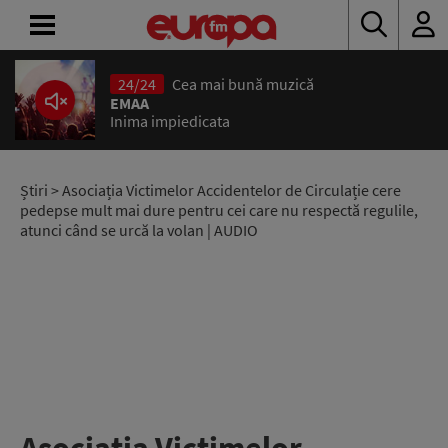
24/24
Cea mai bună muzică
ACASĂ
EMAA
Inima impiedicata
ȘTIRI
RADIO
Știri
> Asociația Victimelor Accidentelor de Circulație cere
pedepse mult mai dure pentru cei care nu respectă regulile,
atunci când se urcă la volan | AUDIO
CONCURSURI
PODCAST
ASCULTĂ
LIVE