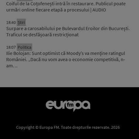
Coiful de la Coțofenești intră în restaurare. Publicul poate
urmări online fiecare etapă a procesului | AUDIO
18:40
Știri
Surpare a carosabilului pe Bulevardul Eroilor din București.
Traficul se desfășoară restricționat
18:07
Politica
Ilie Bolojan: Sunt optimist că Moody’s va menține ratingul
României. „Dacă nu vom avea o economie competitivă, n-
am…
Copyright © Europa FM. Toate drepturile rezervate. 2026