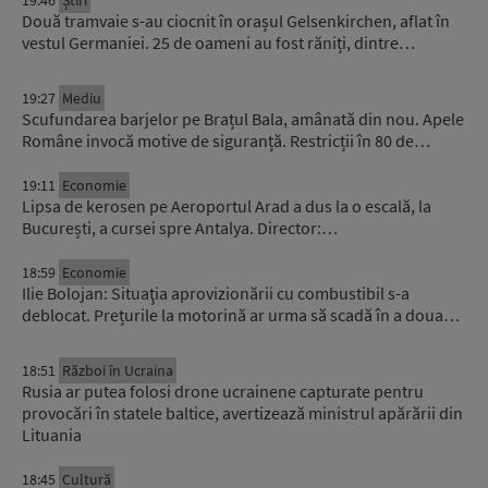
19:46
Știri
Două tramvaie s-au ciocnit în orașul Gelsenkirchen, aflat în
vestul Germaniei. 25 de oameni au fost răniți, dintre…
19:27
Mediu
Scufundarea barjelor pe Brațul Bala, amânată din nou. Apele
Române invocă motive de siguranță. Restricții în 80 de…
19:11
Economie
Lipsa de kerosen pe Aeroportul Arad a dus la o escală, la
București, a cursei spre Antalya. Director:…
18:59
Economie
Ilie Bolojan: Situaţia aprovizionării cu combustibil s-a
deblocat. Prețurile la motorină ar urma să scadă în a doua…
18:51
Război în Ucraina
Rusia ar putea folosi drone ucrainene capturate pentru
provocări în statele baltice, avertizează ministrul apărării din
Lituania
18:45
Cultură