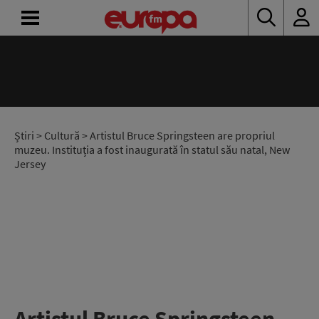
ACASĂ
ȘTIRI
RADIO
Știri
>
Cultură
> Artistul Bruce Springsteen are propriul
muzeu. Instituția a fost inaugurată în statul său natal, New
Jersey
CONCURSURI
PODCAST
ASCULTĂ
LIVE