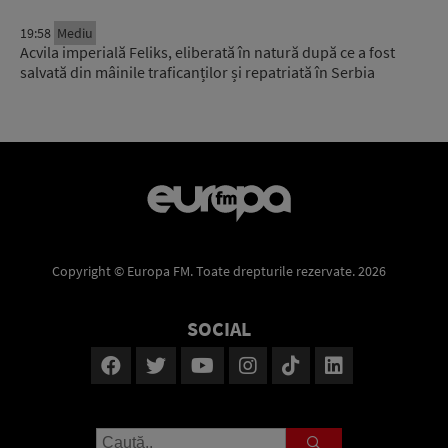
19:58
Mediu
Acvila imperială Feliks, eliberată în natură după ce a fost
salvată din mâinile traficanților și repatriată în Serbia
Copyright © Europa FM. Toate drepturile rezervate. 2026
SOCIAL