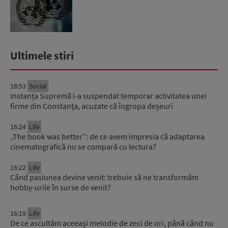
francez...
Ultimele stiri
18:53
Social
Instanța Supremă i-a suspendat temporar activitatea unei
firme din Constanța, acuzate că îngropa deșeuri
16:24
Life
„The book was better”: de ce avem impresia că adaptarea
cinematografică nu se compară cu lectura?
16:22
Life
Când pasiunea devine venit: trebuie să ne transformăm
hobby-urile în surse de venit?
16:19
Life
De ce ascultăm aceeași melodie de zeci de ori, până când nu