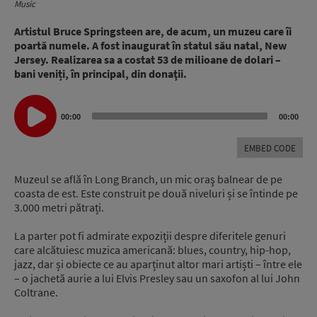
Music
Artistul Bruce Springsteen are, de acum, un muzeu care îi
poartă numele. A fost inaugurat în statul său natal, New
Jersey. Realizarea sa a costat 53 de milioane de dolari –
bani veniți, în principal, din donaţii.
Audio
00:00
00:00
Player
EMBED CODE
Muzeul se află în Long Branch, un mic oraş balnear de pe
coasta de est. Este construit pe două niveluri și se întinde pe
3.000 metri pătrați.
La parter pot fi admirate expoziții despre diferitele genuri
care alcătuiesc muzica americană: blues, country, hip-hop,
jazz, dar și obiecte ce au aparținut altor mari artiști – între ele
– o jachetă aurie a lui Elvis Presley sau un saxofon al lui John
Coltrane.