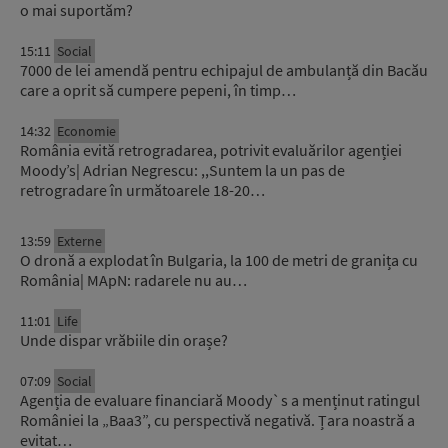
o mai suportăm?
15:11
Social
7000 de lei amendă pentru echipajul de ambulanță din Bacău
care a oprit să cumpere pepeni, în timp…
14:32
Economie
România evită retrogradarea, potrivit evaluărilor agenției
Moody’s| Adrian Negrescu: ,,Suntem la un pas de
retrogradare în următoarele 18-20…
13:59
Externe
O dronă a explodat în Bulgaria, la 100 de metri de granița cu
România| MApN: radarele nu au…
11:01
Life
Unde dispar vrăbiile din orașe?
07:09
Social
Agenția de evaluare financiară Moody`s a menținut ratingul
României la „Baa3”, cu perspectivă negativă. Țara noastră a
evitat…