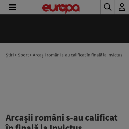
ACASĂ
ȘTIRI
RADIO
Știri
>
Sport
> Arcașii români s-au calificat în finală la Invictus
CONCURSURI
PODCAST
ASCULTĂ
LIVE
Arcașii români s-au calificat
în finală la Invictus