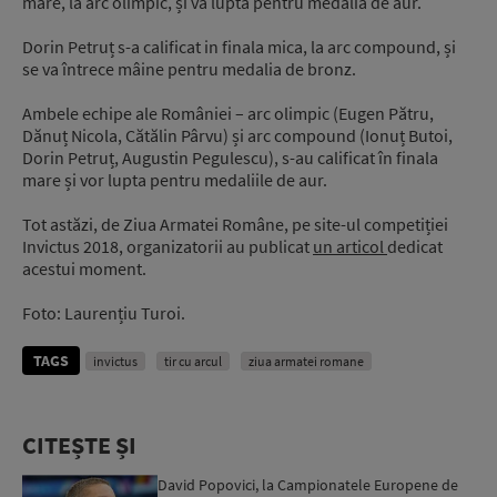
mare, la arc olimpic, și va lupta pentru medalia de aur.
Dorin Petruț s-a calificat in finala mica, la arc compound, și
se va întrece mâine pentru medalia de bronz.
Ambele echipe ale României – arc olimpic (Eugen Pătru,
Dănuț Nicola, Cătălin Pârvu) și arc compound (Ionuț Butoi,
Dorin Petruț, Augustin Pegulescu), s-au calificat în finala
mare și vor lupta pentru medaliile de aur.
Tot astăzi, de Ziua Armatei Române, pe site-ul competiției
Invictus 2018, organizatorii au publicat
un articol
dedicat
acestui moment.
Foto: Laurențiu Turoi.
TAGS
invictus
tir cu arcul
ziua armatei romane
CITEȘTE ȘI
David Popovici, la Campionatele Europene de