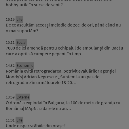
hobby-urile în surse de venit?
16:19
Life
De ce ascultăm aceeași melodie de zeci de ori, până când nu
o mai suportăm?
15:11
Social
7000 de lei amendă pentru echipajul de ambulanță din Bacău
care a oprit să cumpere pepeni, în timp…
14:32
Economie
România evită retrogradarea, potrivit evaluărilor agenției
Moody’s| Adrian Negrescu: ,,Suntem la un pas de
retrogradare în următoarele 18-20…
13:59
Externe
O dronă a explodat în Bulgaria, la 100 de metri de granița cu
România| MApN: radarele nu au…
11:01
Life
Unde dispar vrăbiile din orașe?