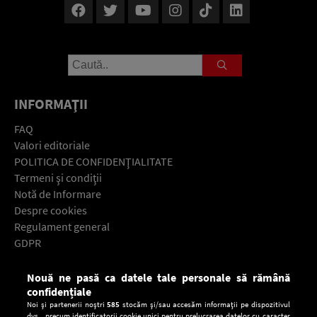
INFORMAŢII
FAQ
Valori editoriale
POLITICA DE CONFIDENŢIALITATE
Termeni şi condiţii
Notă de Informare
Despre cookies
Regulament general
GDPR
Contact
Nouă ne pasă ca datele tale personale să rămână
Descarcă gratuit aplicaţia Europa FM pentru smartphone:
confidențiale
Noi și partenerii noștri
585
stocăm și/sau accesăm informații pe dispozitivul
dvs., precum identificatorii cookie unici pentru prelucrarea datelor cu caracter