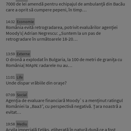
7000 de lei amendă pentru echipajul de ambulanță din Bacău
care a oprit să cumpere pepeni, în timp…
14:32
Economie
România evită retrogradarea, potrivit evaluărilor agenției
Moody’s| Adrian Negrescu: ,,Suntem la un pas de
retrogradare în următoarele 18-20…
13:59
Externe
O dronă a explodat în Bulgaria, la 100 de metri de granița cu
România| MApN: radarele nu au…
11:01
Life
Unde dispar vrăbiile din orașe?
07:09
Social
Agenția de evaluare financiară Moody`s a menținut ratingul
României la „Baa3”, cu perspectivă negativă. Țara noastră a
evitat…
19:58
Mediu
Acvila imperială Feliks, eliberată în natură după ce a fost