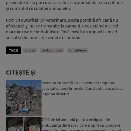
provenite de la porcine, sacrificarea animalelor susceptibile
şi controlul circulaţiei animalelor.
Potrivit autorităţilor veterinare, pesta porcină africană nu
afectează şi nu se transmite la oameni, neexistând nici cel
mai mic risc de îmbolnăvire, însă există un impact la nivel
social şi din punct de vedere economic.
TAGS
ansvsa
pesta porcina
stiri interne
CITEȘTE ȘI
Instanța Supremă i-a suspendat temporar
activitatea unei firme din Constanța, acuzate că
îngropa deșeuri
7000 de lei amendă pentru echipajul de
ambulanță din Bacău care a oprit să cumpere
pepeni, în timp ce transporta pacienți la spital