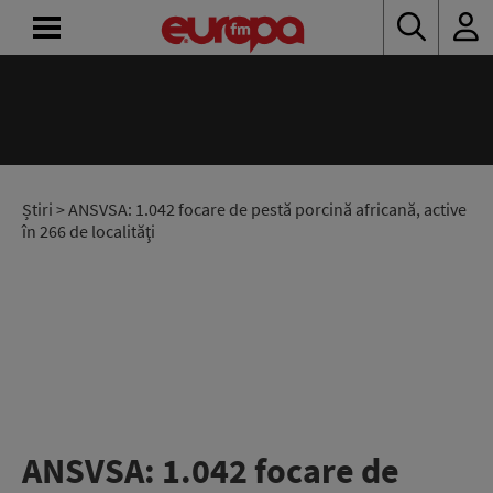
ACASĂ
ȘTIRI
RADIO
Știri
> ANSVSA: 1.042 focare de pestă porcină africană, active
în 266 de localităţi
CONCURSURI
PODCAST
ASCULTĂ
LIVE
ANSVSA: 1.042 focare de