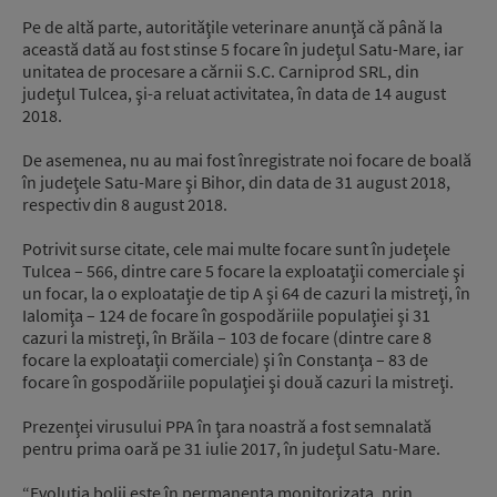
Pe de altă parte, autorităţile veterinare anunţă că până la
această dată au fost stinse 5 focare în judeţul Satu-Mare, iar
unitatea de procesare a cărnii S.C. Carniprod SRL, din
judeţul Tulcea, şi-a reluat activitatea, în data de 14 august
2018.
De asemenea, nu au mai fost înregistrate noi focare de boală
în judeţele Satu-Mare şi Bihor, din data de 31 august 2018,
respectiv din 8 august 2018.
Potrivit surse citate, cele mai multe focare sunt în judeţele
Tulcea – 566, dintre care 5 focare la exploataţii comerciale şi
un focar, la o exploataţie de tip A şi 64 de cazuri la mistreţi, în
Ialomiţa – 124 de focare în gospodăriile populaţiei şi 31
cazuri la mistreţi, în Brăila – 103 de focare (dintre care 8
focare la exploataţii comerciale) şi în Constanţa – 83 de
focare în gospodăriile populaţiei şi două cazuri la mistreţi.
Prezenţei virusului PPA în ţara noastră a fost semnalată
pentru prima oară pe 31 iulie 2017, în judeţul Satu-Mare.
“Evoluţia bolii este în permanenta monitorizata, prin