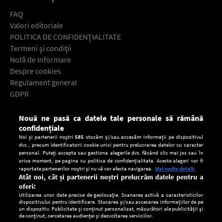
FAQ
Valori editoriale
POLITICA DE CONFIDENŢIALITATE
Termeni şi condiţii
Notă de Informare
Despre cookies
Regulament general
GDPR
Contact
Nouă ne pasă ca datele tale personale să rămână
Descarcă gratuit aplicaţia Europa FM pentru smartphone:
confidențiale
Noi și partenerii noștri
585
stocăm și/sau accesăm informații pe dispozitivul
dvs., precum identificatorii cookie unici pentru prelucrarea datelor cu caracter
personal. Puteți accepta sau gestiona alegerile dvs. făcând clic mai jos sau în
orice moment, pe pagina cu politica de confidențialitate. Aceste alegeri vor fi
raportate partenerilor noștri și nu vă vor afecta navigarea.
Mai multe detalii
Atât noi, cât și partenerii noștri prelucrăm datele pentru a
oferi:
Utilizarea unor date precise de geolocație. Scanarea activă a caracteristicilor
dispozitivului pentru identificare. Stocarea și/sau accesarea informațiilor de pe
un dispozitiv. Publicitate și conținut personalizat, măsurători ale publicității și
de conținut, cercetarea audienței și dezvoltarea serviciilor.