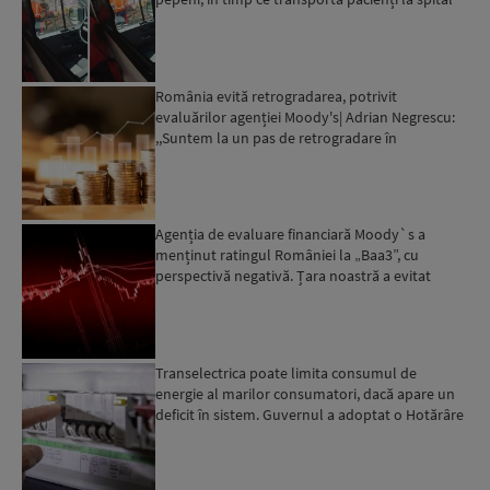
România evită retrogradarea, potrivit
evaluărilor agenției Moody's| Adrian Negrescu:
,,Suntem la un pas de retrogradare în
următoarele 18-20 de luni, ...
Agenția de evaluare financiară Moody`s a
menținut ratingul României la „Baa3”, cu
perspectivă negativă. Țara noastră a evitat
momentan retrogradarea...
Transelectrica poate limita consumul de
energie al marilor consumatori, dacă apare un
deficit în sistem. Guvernul a adoptat o Hotărâre
în acest sens...