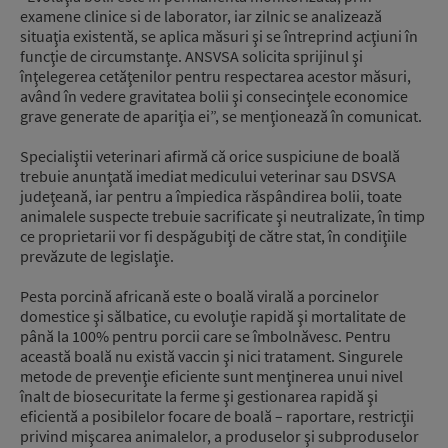
examene clinice si de laborator, iar zilnic se analizează
situaţia existentă, se aplica măsuri şi se întreprind acţiuni în
funcţie de circumstanţe. ANSVSA solicita sprijinul şi
înţelegerea cetăţenilor pentru respectarea acestor măsuri,
având în vedere gravitatea bolii şi consecinţele economice
grave generate de apariţia ei”, se menţionează în comunicat.
Specialiştii veterinari afirmă că orice suspiciune de boală
trebuie anunţată imediat medicului veterinar sau DSVSA
judeţeană, iar pentru a împiedica răspândirea bolii, toate
animalele suspecte trebuie sacrificate şi neutralizate, în timp
ce proprietarii vor fi despăgubiţi de către stat, în condiţiile
prevăzute de legislaţie.
Pesta porcină africană este o boală virală a porcinelor
domestice şi sălbatice, cu evoluţie rapidă şi mortalitate de
până la 100% pentru porcii care se îmbolnăvesc. Pentru
această boală nu există vaccin şi nici tratament. Singurele
metode de prevenţie eficiente sunt menţinerea unui nivel
înalt de biosecuritate la ferme şi gestionarea rapidă şi
eficientă a posibilelor focare de boală – raportare, restricţii
privind mişcarea animalelor, a produselor şi subproduselor