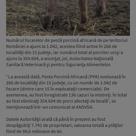
Numărul focarelor de pestă porcină africană de pe teritoriul
României a ajuns la 1.042, acestea fiind active în 266 de
localităţi din 15 judeţe, iar numărul total al porcilor ucişi a
ajuns la 354.604, a anunţat, joi, Autoritatea Naţională
Sanitară Veterinară şi pentru Siguranţa Alimentelor.
“La această dată, Pesta Porcină Africană (PPA) evoluează în
266 de localităţi din 15 judeţe, cu un număr de 1.042 de
focare (dintre care 15 în exploataţii comerciale). De
asemenea, au fost înregistrate 136 cazuri la mistreţi. În total
au fost eliminaţi 354.604 de porci afectaţi de boală”, se
menţionează într-un comunicat al ANSVSA.
Datele Autorităţii arată că până în prezent au fost
despăgubiţi 7.741 de proprietari, valoarea totală a plăţilor
fiind de 99,6 milioane de lei.