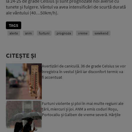
la 24-25 de grade Celsius și sunt prognozate noi averse cu
tunete și fulgere. Vântul va avea intensificări de scurtă durată
ale vântului (40…50km/h).
TAGS
alerte
anm
furtuni
prognoza
vreme
weekend
CITEȘTE ȘI
Avertizări de caniculă. 36 de grade Celsius se vor
înregistra în vestul țării iar disconfort termic va
fi accentuat
Furtuni violente și ploi în mai multe regiuni ale
țării, miercuri și joi. ANM a emis coduri Roșu,
Portocaliu și Galben de vreme severă. Hărțile
zonelo...