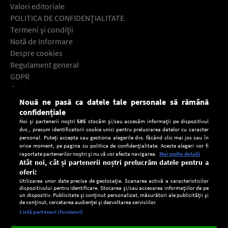
Valori editoriale
POLITICA DE CONFIDENŢIALITATE
Termeni şi condiţii
Notă de Informare
Despre cookies
Regulament general
GDPR
Contact
Nouă ne pasă ca datele tale personale să rămână
Descarcă gratuit aplicaţia Europa FM pentru smartphone:
confidențiale
Noi și partenerii noștri
585
stocăm și/sau accesăm informații pe dispozitivul
dvs., precum identificatorii cookie unici pentru prelucrarea datelor cu caracter
personal. Puteți accepta sau gestiona alegerile dvs. făcând clic mai jos sau în
orice moment, pe pagina cu politica de confidențialitate. Aceste alegeri vor fi
raportate partenerilor noștri și nu vă vor afecta navigarea.
Mai multe detalii
Atât noi, cât și partenerii noștri prelucrăm datele pentru a
oferi:
Utilizarea unor date precise de geolocație. Scanarea activă a caracteristicilor
dispozitivului pentru identificare. Stocarea și/sau accesarea informațiilor de pe
un dispozitiv. Publicitate și conținut personalizat, măsurători ale publicității și
de conținut, cercetarea audienței și dezvoltarea serviciilor.
Setări:
Listă parteneri (furnizori)
Ascultă Europa FM în aplicație
Dark