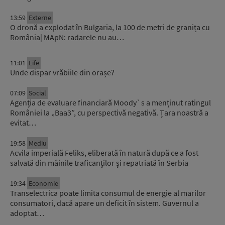
13:59
Externe
O dronă a explodat în Bulgaria, la 100 de metri de granița cu
România| MApN: radarele nu au…
11:01
Life
Unde dispar vrăbiile din orașe?
07:09
Social
Agenția de evaluare financiară Moody`s a menținut ratingul
României la „Baa3”, cu perspectivă negativă. Țara noastră a
evitat…
19:58
Mediu
Acvila imperială Feliks, eliberată în natură după ce a fost
salvată din mâinile traficanților și repatriată în Serbia
19:34
Economie
Transelectrica poate limita consumul de energie al marilor
consumatori, dacă apare un deficit în sistem. Guvernul a
adoptat…