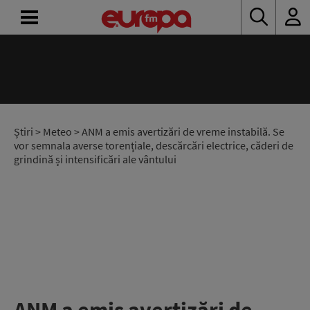
ACASĂ
ȘTIRI
RADIO
Știri
>
Meteo
> ANM a emis avertizări de vreme instabilă. Se
vor semnala averse torențiale, descărcări electrice, căderi de
grindină și intensificări ale vântului
CONCURSURI
PODCAST
ASCULTĂ
LIVE