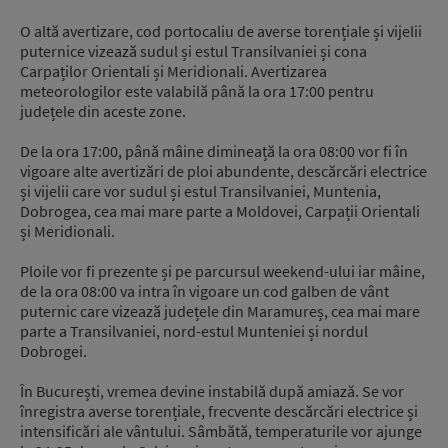
O altă avertizare, cod portocaliu de averse torențiale și vijelii
puternice vizează sudul și estul Transilvaniei și cona
Carpaților Orientali și Meridionali. Avertizarea
meteorologilor este valabilă până la ora 17:00 pentru
județele din aceste zone.
De la ora 17:00, până mâine dimineață la ora 08:00 vor fi în
vigoare alte avertizări de ploi abundente, descărcări electrice
și vijelii care vor sudul și estul Transilvaniei, Muntenia,
Dobrogea, cea mai mare parte a Moldovei, Carpații Orientali
și Meridionali.
Ploile vor fi prezente și pe parcursul weekend-ului iar mâine,
de la ora 08:00 va intra în vigoare un cod galben de vânt
puternic care vizează județele din Maramureș, cea mai mare
parte a Transilvaniei, nord-estul Munteniei și nordul
Dobrogei.
În București, vremea devine instabilă după amiază. Se vor
înregistra averse torențiale, frecvente descărcări electrice și
intensificări ale vântului. Sâmbătă, temperaturile vor ajunge