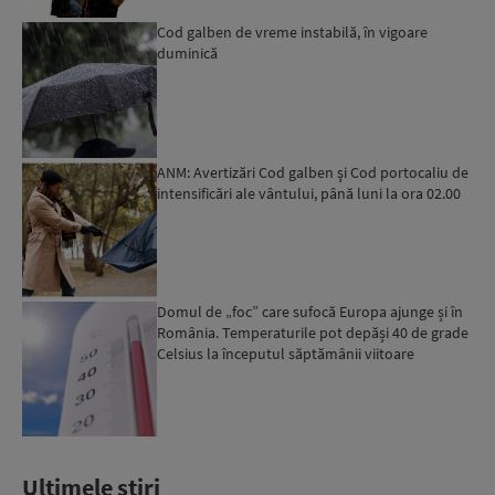
Cod galben de vreme instabilă, în vigoare
duminică
ANM: Avertizări Cod galben şi Cod portocaliu de
intensificări ale vântului, până luni la ora 02.00
Domul de „foc” care sufocă Europa ajunge și în
România. Temperaturile pot depăși 40 de grade
Celsius la începutul săptămânii viitoare
Ultimele stiri