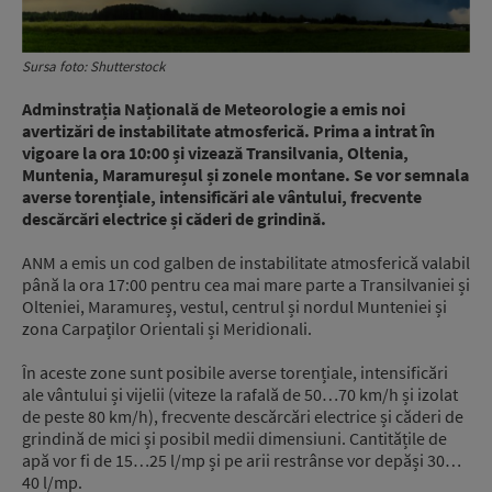
Sursa foto: Shutterstock
Adminstrația Națională de Meteorologie a emis noi
avertizări de instabilitate atmosferică. Prima a intrat în
vigoare la ora 10:00 și vizează Transilvania, Oltenia,
Muntenia, Maramureșul și zonele montane. Se vor semnala
averse torențiale, intensificări ale vântului, frecvente
descărcări electrice și căderi de grindină.
ANM a emis un cod galben de instabilitate atmosferică valabil
până la ora 17:00 pentru cea mai mare parte a Transilvaniei și
Olteniei, Maramureș, vestul, centrul și nordul Munteniei și
zona Carpaților Orientali și Meridionali.
În aceste zone sunt posibile averse torențiale, intensificări
ale vântului și vijelii (viteze la rafală de 50…70 km/h și izolat
de peste 80 km/h), frecvente descărcări electrice și căderi de
grindină de mici și posibil medii dimensiuni. Cantitățile de
apă vor fi de 15…25 l/mp și pe arii restrânse vor depăși 30…
40 l/mp.