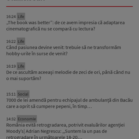
16:24
Life
„The book was better”: de ce avem impresia că adaptarea
cinematografică nu se compară cu lectura?
16:22
Life
Când pasiunea devine venit: trebuie să ne transformăm
hobby-urile în surse de venit?
16:19
Life
De ce ascultăm aceeași melodie de zeci de ori, până când nu
o mai suportăm?
15:11
Social
7000 de lei amendă pentru echipajul de ambulanță din Bacău
care a oprit să cumpere pepeni, în timp…
14:32
Economie
România evită retrogradarea, potrivit evaluărilor agenției
Moody’s| Adrian Negrescu: ,,Suntem la un pas de
retrogradare în următoarele 18-20…