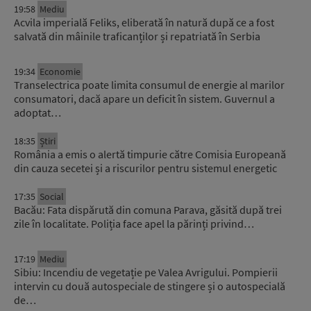
19:58
Mediu
Acvila imperială Feliks, eliberată în natură după ce a fost
salvată din mâinile traficanților și repatriată în Serbia
19:34
Economie
Transelectrica poate limita consumul de energie al marilor
consumatori, dacă apare un deficit în sistem. Guvernul a
adoptat…
18:35
Știri
România a emis o alertă timpurie către Comisia Europeană
din cauza secetei și a riscurilor pentru sistemul energetic
17:35
Social
Bacău: Fata dispărută din comuna Parava, găsită după trei
zile în localitate. Poliția face apel la părinți privind…
17:19
Mediu
Sibiu: Incendiu de vegetație pe Valea Avrigului. Pompierii
intervin cu două autospeciale de stingere și o autospecială
de…