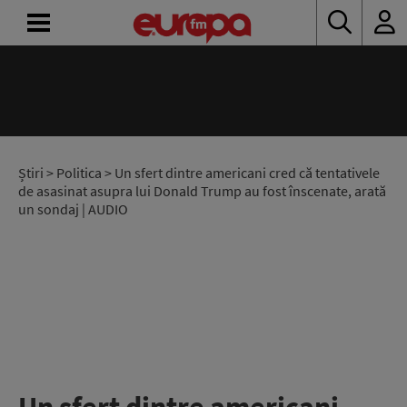
ACASĂ
ȘTIRI
RADIO
Știri
>
Politica
> Un sfert dintre americani cred că tentativele
de asasinat asupra lui Donald Trump au fost înscenate, arată
un sondaj | AUDIO
CONCURSURI
PODCAST
ASCULTĂ
LIVE