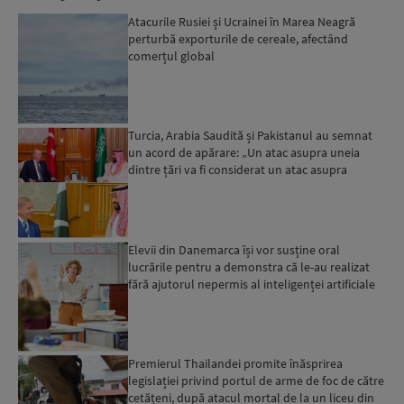
Atacurile Rusiei și Ucrainei în Marea Neagră
perturbă exporturile de cereale, afectând
comerțul global
Turcia, Arabia Saudită și Pakistanul au semnat
un acord de apărare: „Un atac asupra uneia
dintre țări va fi considerat un atac asupra
tuturor”...
Elevii din Danemarca își vor susține oral
lucrările pentru a demonstra că le-au realizat
fără ajutorul nepermis al inteligenței artificiale
Premierul Thailandei promite înăsprirea
legislației privind portul de arme de foc de către
cetățeni, după atacul mortal de la un liceu din