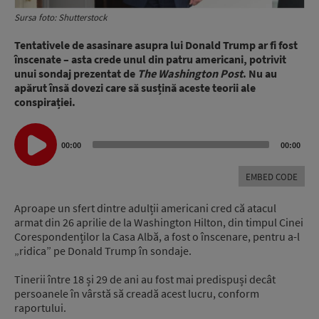
Sursa foto: Shutterstock
Tentativele de asasinare asupra lui Donald Trump ar fi fost
înscenate – asta crede unul din patru americani, potrivit
unui sondaj prezentat de
The Washington Post
. Nu au
apărut însă dovezi care să susțină aceste teorii ale
conspirației.
Audio
00:00
00:00
Player
EMBED CODE
Aproape un sfert dintre adulții americani cred că atacul
armat din 26 aprilie de la Washington Hilton, din timpul Cinei
Corespondenților la Casa Albă, a fost o înscenare, pentru a-l
„ridica” pe Donald Trump în sondaje.
Tinerii între 18 și 29 de ani au fost mai predispuși decât
persoanele în vârstă să creadă acest lucru, conform
raportului.