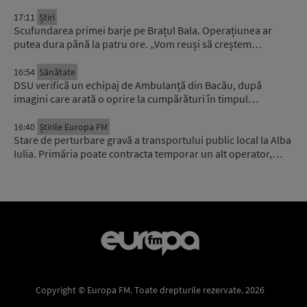
17:11
Știri
Scufundarea primei barje pe Brațul Bala. Operațiunea ar
putea dura până la patru ore. „Vom reuși să creștem…
16:54
Sănătate
DSU verifică un echipaj de Ambulanță din Bacău, după
imagini care arată o oprire la cumpărături în timpul…
16:40
Știrile Europa FM
Stare de perturbare gravă a transportului public local la Alba
Iulia. Primăria poate contracta temporar un alt operator,…
Copyright © Europa FM. Toate drepturile rezervate. 2026