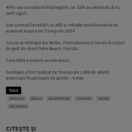
45% l-au considerat însă legitim, iar 32% au declarat că nu
sunt siguri.
Sub semnul întrebării se află și celealte două tentative de
asasinat asupra lui Trump din 2024.
Cea de la mitingul din Butler, Pennsylvania și cea de la clubul
de golf din West Palm Beach, Florida.
Casa Albă a respins aceste teorii.
Sondajul a fost realizat de YouGov pe 1.000 de adulți
americani în perioada 28 aprilie – 4 mai.
TAGS
americani
atacuri
donald trump
inscenare
sondaj
stiri externe
CITEȘTE ȘI