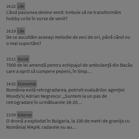
16:22
Life
Când pasiunea devine venit: trebuie să ne transformăm
hobby-urile în surse de venit?
16:19
Life
De ce ascultăm aceeași melodie de zeci de ori, până când nu
o mai suportăm?
15:11
Social
7000 de lei amendă pentru echipajul de ambulanță din Bacău
care a oprit să cumpere pepeni, în timp…
14:32
Economie
România evită retrogradarea, potrivit evaluărilor agenției
Moody’s| Adrian Negrescu: ,,Suntem la un pas de
retrogradare în următoarele 18-20…
13:59
Externe
O dronă a explodat în Bulgaria, la 100 de metri de granița cu
România| MApN: radarele nu au…