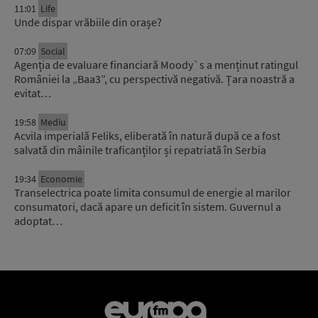
11:01
Life
Unde dispar vrăbiile din orașe?
07:09
Social
Agenția de evaluare financiară Moody`s a menținut ratingul
României la „Baa3”, cu perspectivă negativă. Țara noastră a
evitat…
19:58
Mediu
Acvila imperială Feliks, eliberată în natură după ce a fost
salvată din mâinile traficanților și repatriată în Serbia
19:34
Economie
Transelectrica poate limita consumul de energie al marilor
consumatori, dacă apare un deficit în sistem. Guvernul a
adoptat…