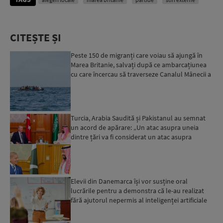
CITEȘTE ȘI
Peste 150 de migranți care voiau să ajungă în
Marea Britanie, salvați după ce ambarcațiunea
cu care încercau să traverseze Canalul Mânecii a
luat foc...
Turcia, Arabia Saudită și Pakistanul au semnat
un acord de apărare: „Un atac asupra uneia
dintre țări va fi considerat un atac asupra
tuturor”...
Elevii din Danemarca își vor susține oral
lucrările pentru a demonstra că le-au realizat
fără ajutorul nepermis al inteligenței artificiale