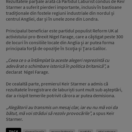
Rezultatele parțiale arată că Partidul Laburist condus de Keir
Starmer a suferit pierderi importante, inclusiv în bastioane
tradiționale din fostele regiuni industriale din nordul și
centrul Angliei, dar și în unele zone din Londra.
Principalul beneficiar este partidul populist Reform UK al
activistului pro-Brexit Nigel Farage, care a câştigat peste 300
de locuri în consiliile locale din Anglia şi ar putea forma
principala forţă de opoziţie în Scoţia şi Ţara Galilor.
„Ceea ce s-a întâmplat la aceste alegeri reprezintă cu
adevărat o schimbare istorică în politica britanică”,
a
declarat Nigel Farage.
De cealaltă parte, premierul Keir Starmer a admis că
rezultatele înregistrare de laburiști sunt mult sub așteptări,
dar a risipit temerile potrivit cărora ar putea demisiona.
„Alegătorii au transmis un mesaj clar, iar eu nu mă voi da
bătut, mă voi strădui să rezolv provocările”,
a spus Keir
Starmer.
TAGS
alegeri locale
marea britanie
partide
stiri externe