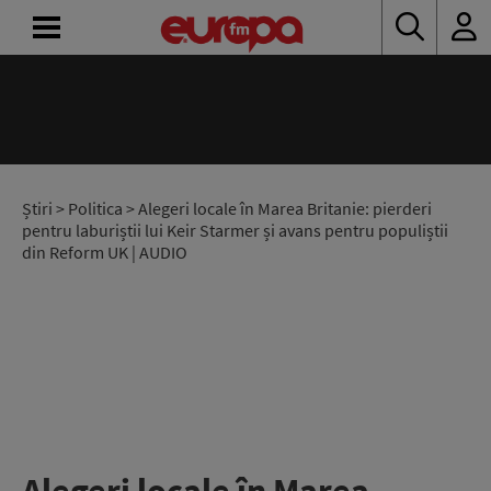
ACASĂ
ȘTIRI
RADIO
Știri
>
Politica
> Alegeri locale în Marea Britanie: pierderi
pentru laburiștii lui Keir Starmer și avans pentru populiștii
din Reform UK | AUDIO
CONCURSURI
PODCAST
ASCULTĂ
LIVE