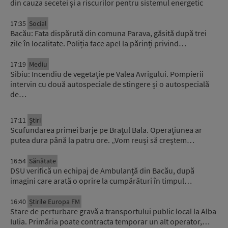
din cauza secetei și a riscurilor pentru sistemul energetic
17:35
Social
Bacău: Fata dispărută din comuna Parava, găsită după trei
zile în localitate. Poliția face apel la părinți privind…
17:19
Mediu
Sibiu: Incendiu de vegetație pe Valea Avrigului. Pompierii
intervin cu două autospeciale de stingere și o autospecială
de…
17:11
Știri
Scufundarea primei barje pe Brațul Bala. Operațiunea ar
putea dura până la patru ore. „Vom reuși să creștem…
16:54
Sănătate
DSU verifică un echipaj de Ambulanță din Bacău, după
imagini care arată o oprire la cumpărături în timpul…
16:40
Știrile Europa FM
Stare de perturbare gravă a transportului public local la Alba
Iulia. Primăria poate contracta temporar un alt operator,…