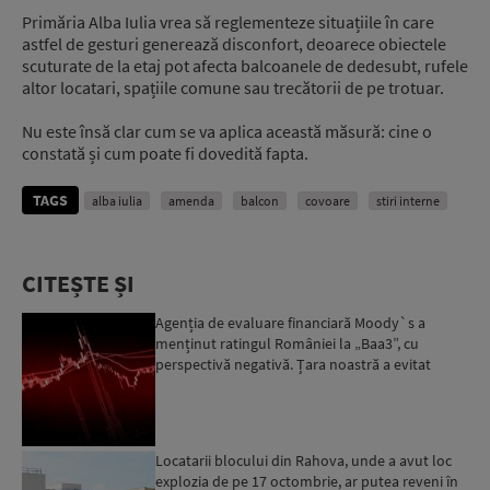
Primăria Alba Iulia vrea să reglementeze situațiile în care
astfel de gesturi generează disconfort, deoarece obiectele
scuturate de la etaj pot afecta balcoanele de dedesubt, rufele
altor locatari, spațiile comune sau trecătorii de pe trotuar.
Nu este însă clar cum se va aplica această măsură: cine o
constată și cum poate fi dovedită fapta.
TAGS
alba iulia
amenda
balcon
covoare
stiri interne
CITEȘTE ȘI
Agenția de evaluare financiară Moody`s a
menținut ratingul României la „Baa3”, cu
perspectivă negativă. Țara noastră a evitat
momentan retrogradarea...
Locatarii blocului din Rahova, unde a avut loc
explozia de pe 17 octombrie, ar putea reveni în