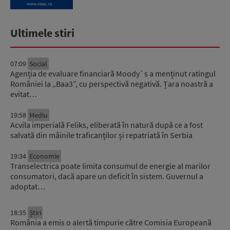
Ultimele stiri
07:09
Social
Agenția de evaluare financiară Moody`s a menținut ratingul
României la „Baa3”, cu perspectivă negativă. Țara noastră a
evitat…
19:58
Mediu
Acvila imperială Feliks, eliberată în natură după ce a fost
salvată din mâinile traficanților și repatriată în Serbia
19:34
Economie
Transelectrica poate limita consumul de energie al marilor
consumatori, dacă apare un deficit în sistem. Guvernul a
adoptat…
18:35
Știri
România a emis o alertă timpurie către Comisia Europeană