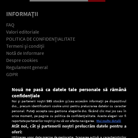
INFORMAŢII
FAQ
Valori editoriale
POLITICA DE CONFIDENŢIALITATE
Termeni şi condiţii
Notă de Informare
Despre cookies
Regulament general
GDPR
Contact
Nouă ne pasă ca datele tale personale să rămână
Descarcă gratuit aplicaţia Europa FM pentru smartphone:
confidențiale
Noi și partenerii noștri
585
stocăm și/sau accesăm informații pe dispozitivul
dvs., precum identificatorii cookie unici pentru prelucrarea datelor cu caracter
personal. Puteți accepta sau gestiona alegerile dvs. făcând clic mai jos sau în
orice moment, pe pagina cu politica de confidențialitate. Aceste alegeri vor fi
raportate partenerilor noștri și nu vă vor afecta navigarea.
Mai multe detalii
Atât noi, cât și partenerii noștri prelucrăm datele pentru a
oferi:
Utilizarea unor date precise de geolocație. Scanarea activă a caracteristicilor