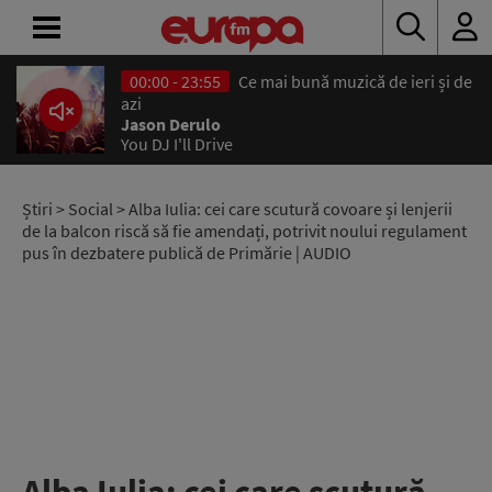
00:00 - 23:55
Ce mai bună muzică de ieri și de
ACASĂ
azi
Jason Derulo
You DJ I'll Drive
ȘTIRI
RADIO
Știri
>
Social
> Alba Iulia: cei care scutură covoare și lenjerii
de la balcon riscă să fie amendați, potrivit noului regulament
pus în dezbatere publică de Primărie | AUDIO
CONCURSURI
PODCAST
ASCULTĂ
LIVE