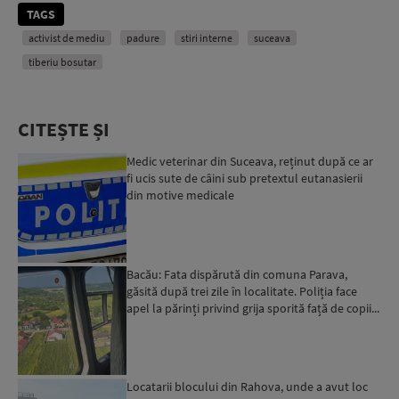
TAGS
activist de mediu
padure
stiri interne
suceava
tiberiu bosutar
CITEȘTE ȘI
Medic veterinar din Suceava, reținut după ce ar
fi ucis sute de câini sub pretextul eutanasierii
din motive medicale
Bacău: Fata dispărută din comuna Parava,
găsită după trei zile în localitate. Poliția face
apel la părinți privind grija sporită față de copii...
Locatarii blocului din Rahova, unde a avut loc