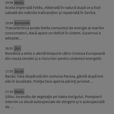
19:58
Mediu
Acvila imperială Feliks, eliberată în natură după ce a fost
salvată din mâinile traficanților și repatriată în Serbia
19:34
Economie
Transelectrica poate limita consumul de energie al marilor
consumatori, dacă apare un deficit în sistem. Guvernul a
adoptat…
18:35
Știri
România a emis o alertă timpurie către Comisia Europeană
din cauza secetei și a riscurilor pentru sistemul energetic
17:35
Social
Bacău: Fata dispărută din comuna Parava, găsită după trei
zile în localitate. Poliția face apel la părinți privind…
17:19
Mediu
Sibiu: Incendiu de vegetație pe Valea Avrigului. Pompierii
intervin cu două autospeciale de stingere și o autospecială
de…