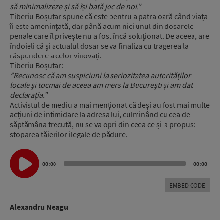
să minimalizeze și să își bată joc de noi.”
Tiberiu Boșutar spune că este pentru a patra oară când viața
îi este amenințată, dar până acum nici unul din dosarele
penale care îl privește nu a fost încă soluționat. De aceea, are
îndoieli că și actualul dosar se va finaliza cu tragerea la
răspundere a celor vinovați.
Tiberiu Boșutar:
”Recunosc că am suspiciuni la seriozitatea autorităților
locale și tocmai de aceea am mers la București și am dat
declarația.”
Activistul de mediu a mai menționat că deși au fost mai multe
acțiuni de intimidare la adresa lui, culminând cu cea de
săptămâna trecută, nu se va opri din ceea ce și-a propus:
stoparea tăierilor ilegale de pădure.
Audio
00:00
00:00
Player
EMBED CODE
Alexandru Neagu