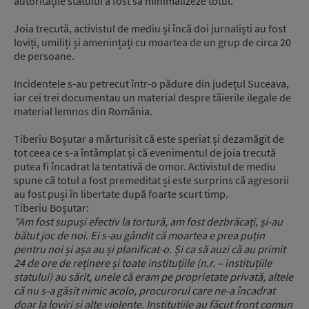
autoritățile statului a fost să minimalizeze totul.
Joia trecută, activistul de mediu și încă doi jurnaliști au fost
loviți, umiliți și amenințați cu moartea de un grup de circa 20
de persoane.
Incidentele s-au petrecut într-o pădure din județul Suceava,
iar cei trei documentau un material despre tăierile ilegale de
material lemnos din România.
Tiberiu Boșutar a mărturisit că este speriat și dezamăgit de
tot ceea ce s-a întâmplat și că evenimentul de joia trecută
putea fi încadrat la tentativă de omor. Activistul de mediu
spune că totul a fost premeditat și este surprins că agresorii
au fost puși în libertate după foarte scurt timp.
Tiberiu Boșutar:
”Am fost supuși efectiv la tortură, am fost dezbrăcați, și-au
bătut joc de noi. Ei s-au gândit că moartea e prea puțin
pentru noi și așa au și planificat-o. Și ca să auzi că au primit
24 de ore de reținere și toate instituțiile (n.r. – instituțiile
statului) au sărit, unele că eram pe proprietate privată, altele
că nu s-a găsit nimic acolo, procurorul care ne-a încadrat
doar la loviri și alte violențe. Instituțiile au făcut front comun