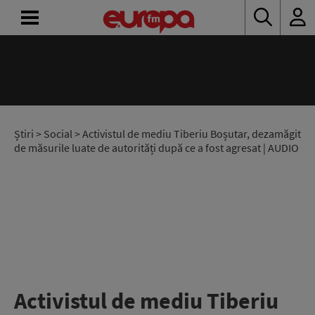
ACASĂ
ȘTIRI
RADIO
Știri
>
Social
> Activistul de mediu Tiberiu Boșutar, dezamăgit
de măsurile luate de autorități după ce a fost agresat | AUDIO
CONCURSURI
PODCAST
ASCULTĂ
LIVE
Activistul de mediu Tiberiu