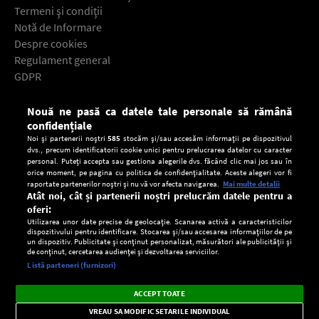
Termeni şi condiţii
Notă de Informare
Despre cookies
Regulament general
GDPR
Contact
Nouă ne pasă ca datele tale personale să rămână
Descarcă gratuit aplicaţia Europa FM pentru smartphone:
confidențiale
Noi și partenerii noștri
585
stocăm și/sau accesăm informații pe dispozitivul
dvs., precum identificatorii cookie unici pentru prelucrarea datelor cu caracter
personal. Puteți accepta sau gestiona alegerile dvs. făcând clic mai jos sau în
orice moment, pe pagina cu politica de confidențialitate. Aceste alegeri vor fi
raportate partenerilor noștri și nu vă vor afecta navigarea.
Mai multe detalii
Atât noi, cât și partenerii noștri prelucrăm datele pentru a
oferi:
Utilizarea unor date precise de geolocație. Scanarea activă a caracteristicilor
dispozitivului pentru identificare. Stocarea și/sau accesarea informațiilor de pe
un dispozitiv. Publicitate și conținut personalizat, măsurători ale publicității și
de conținut, cercetarea audienței și dezvoltarea serviciilor.
Setări:
Listă parteneri (furnizori)
Ascultă Europa FM în aplicație
Dark
×
Instalează
Radio live, podcasturi, știri și alerte
ACCEPT TOATE
Mode
importante.
VREAU SA MODIFIC SETARILE INDIVIDUAL
CONFIDENŢIALITATE