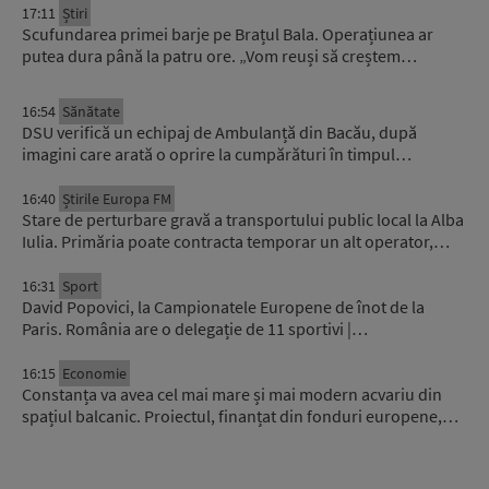
17:11
Știri
Scufundarea primei barje pe Brațul Bala. Operațiunea ar
putea dura până la patru ore. „Vom reuși să creștem…
16:54
Sănătate
DSU verifică un echipaj de Ambulanță din Bacău, după
imagini care arată o oprire la cumpărături în timpul…
16:40
Știrile Europa FM
Stare de perturbare gravă a transportului public local la Alba
Iulia. Primăria poate contracta temporar un alt operator,…
16:31
Sport
David Popovici, la Campionatele Europene de înot de la
Paris. România are o delegație de 11 sportivi |…
16:15
Economie
Constanța va avea cel mai mare și mai modern acvariu din
spațiul balcanic. Proiectul, finanțat din fonduri europene,…