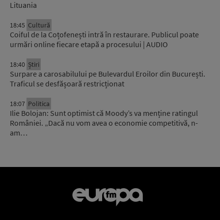
Lituania
18:45
Cultură
Coiful de la Coțofenești intră în restaurare. Publicul poate
urmări online fiecare etapă a procesului | AUDIO
18:40
Știri
Surpare a carosabilului pe Bulevardul Eroilor din București.
Traficul se desfășoară restricționat
18:07
Politica
Ilie Bolojan: Sunt optimist că Moody’s va menține ratingul
României. „Dacă nu vom avea o economie competitivă, n-
am…