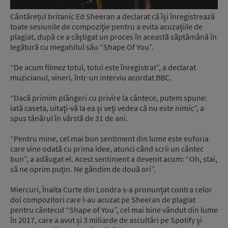
Cântărețul britanic Ed Sheeran a declarat că îşi înregistrează
toate sesiunile de compoziţie pentru a evita acuzaţiile de
plagiat, după ce a câştigat un proces în această săptămână în
legătură cu megahitul său “Shape Of You”.
“De acum filmez totul, totul este înregistrat”, a declarat
muzicianul, vineri, într-un interviu acordat BBC.
“Dacă primim plângeri cu privire la cântece, putem spune:
iată caseta, uitaţi-vă la ea şi veţi vedea că nu este nimic”, a
spus tânărul în vârstă de 31 de ani.
“Pentru mine, cel mai bun sentiment din lume este euforia
care vine odată cu prima idee, atunci când scrii un cântec
bun”, a adăugat el. Acest sentiment a devenit acum: “Oh, stai,
să ne oprim puţin. Ne gândim de două ori”.
Miercuri, Înalta Curte din Londra s-a pronunţat contra celor
doi compozitori care l-au acuzat pe Sheeran de plagiat
pentru cântecul “Shape of You”, cel mai bine vândut din lume
în 2017, care a avut şi 3 miliarde de ascultări pe Spotify şi