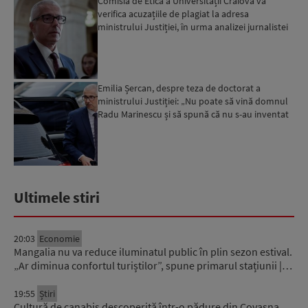
Comisia de Etică a Universității Craiova va
verifica acuzațiile de plagiat la adresa
ministrului Justiției, în urma analizei jurnalistei
Emilia Șercan...
Emilia Șercan, despre teza de doctorat a
ministrului Justiției: „Nu poate să vină domnul
Radu Marinescu și să spună că nu s-au inventat
ghilimelele în...
Ultimele stiri
20:03
Economie
Mangalia nu va reduce iluminatul public în plin sezon estival.
„Ar diminua confortul turiștilor”, spune primarul stațiunii |…
19:55
Știri
Cultură de canabis descoperită într-o pădure din Covasna.