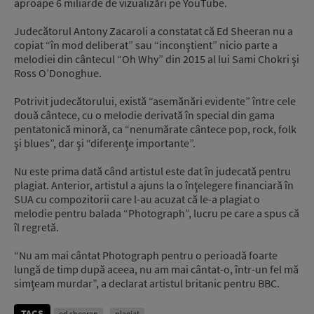
aproape 6 miliarde de vizualizări pe YouTube.
Judecătorul Antony Zacaroli a constatat că Ed Sheeran nu a
copiat “în mod deliberat” sau “inconştient” nicio parte a
melodiei din cântecul “Oh Why” din 2015 al lui Sami Chokri şi
Ross O’Donoghue.
Potrivit judecătorului, există “asemănări evidente” între cele
două cântece, cu o melodie derivată în special din gama
pentatonică minoră, ca “nenumărate cântece pop, rock, folk
şi blues”, dar şi “diferenţe importante”.
Nu este prima dată când artistul este dat în judecată pentru
plagiat. Anterior, artistul a ajuns la o înţelegere financiară în
SUA cu compozitorii care l-au acuzat că le-a plagiat o
melodie pentru balada “Photograph”, lucru pe care a spus că
îl regretă.
“Nu am mai cântat Photograph pentru o perioadă foarte
lungă de timp după aceea, nu am mai cântat-o, într-un fel mă
simţeam murdar”, a declarat artistul britanic pentru BBC.
TAGS
ed sheeran
plagiat