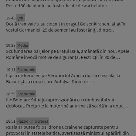
Peste 130 de plante au fost ridicate de anchetatori |…
19:46
Știri
Două tramvaie s-au ciocnit în orașul Gelsenkirchen, aflat în
vestul Germaniei. 25 de oameni au fost răniți, dintre…
19:27
Mediu
Scufundarea barjelor pe Brațul Bala, amânată din nou. Apele
Române invocă motive de siguranță. Restricții în 80 de…
19:11
Economie
Lipsa de kerosen pe Aeroportul Arad a dus la o escală, la
București, a cursei spre Antalya. Director:…
18:59
Economie
Ilie Bolojan: Situaţia aprovizionării cu combustibil s-a
deblocat. Prețurile la motorină ar urma să scadă în a doua…
18:51
Război în Ucraina
Rusia ar putea folosi drone ucrainene capturate pentru
provocări în statele baltice, avertizează ministrul apărării din