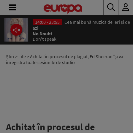
14:00 - 23:55
Cea mai bună muzică de ieri și de
ACASĂ
azi
No Doubt
Don't speak
ȘTIRI
RADIO
Știri
>
Life
> Achitat în procesul de plagiat, Ed Sheeran își va
înregistra toate sesiunile de studio
CONCURSURI
PODCAST
ASCULTĂ
LIVE
Achitat în procesul de