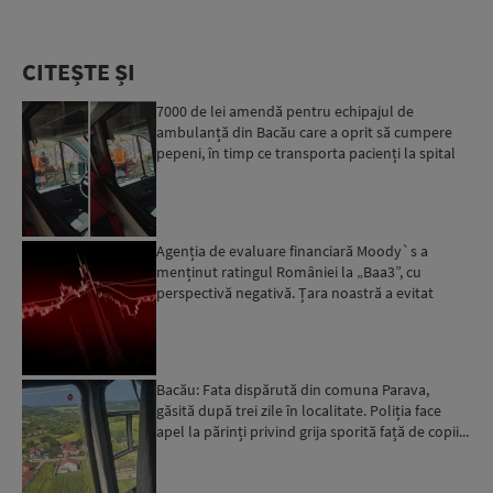
CITEȘTE ȘI
7000 de lei amendă pentru echipajul de
ambulanță din Bacău care a oprit să cumpere
pepeni, în timp ce transporta pacienți la spital
Agenția de evaluare financiară Moody`s a
menținut ratingul României la „Baa3”, cu
perspectivă negativă. Țara noastră a evitat
momentan retrogradarea...
Bacău: Fata dispărută din comuna Parava,
găsită după trei zile în localitate. Poliția face
apel la părinți privind grija sporită față de copii...