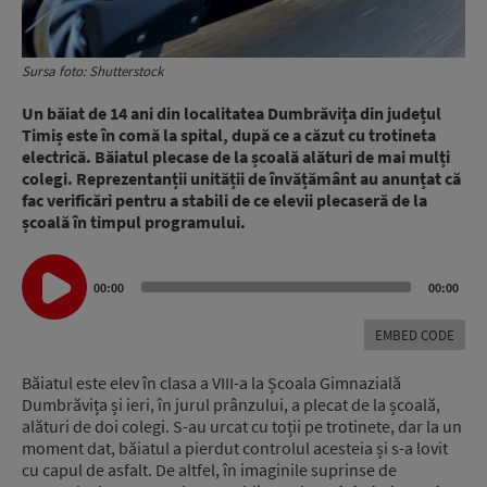
Sursa foto: Shutterstock
Un băiat de 14 ani din localitatea Dumbrăvița din județul
Timiș este în comă la spital, după ce a căzut cu trotineta
electrică. Băiatul plecase de la școală alături de mai mulți
colegi. Reprezentanții unității de învățământ au anunțat că
fac verificări pentru a stabili de ce elevii plecaseră de la
școală în timpul programului.
Audio
00:00
00:00
Player
EMBED CODE
Băiatul este elev în clasa a VIII-a la Școala Gimnazială
Dumbrăvița și ieri, în jurul prânzului, a plecat de la școală,
alături de doi colegi. S-au urcat cu toții pe trotinete, dar la un
moment dat, băiatul a pierdut controlul acesteia și s-a lovit
cu capul de asfalt. De altfel, în imaginile suprinse de