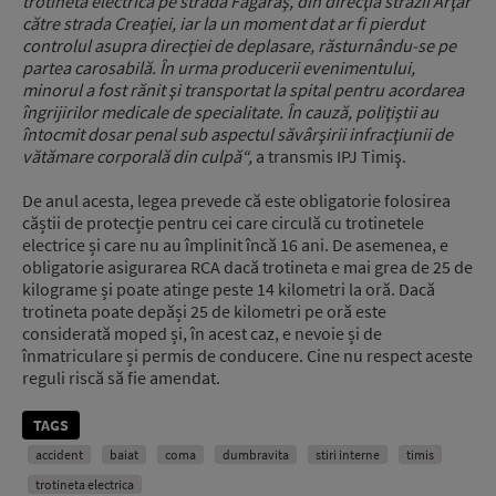
trotinetă electrică pe strada Făgăraş, din direcţia străzii Arţar
către strada Creaţiei, iar la un moment dat ar fi pierdut
controlul asupra direcţiei de deplasare, răsturnându-se pe
partea carosabilă. În urma producerii evenimentului,
minorul a fost rănit şi transportat la spital pentru acordarea
îngrijirilor medicale de specialitate. În cauză, poliţiştii au
întocmit dosar penal sub aspectul săvârşirii infracţiunii de
vătămare corporală din culpă“,
a transmis IPJ Timiş.
De anul acesta, legea prevede că este obligatorie folosirea
căștii de protecție pentru cei care circulă cu trotinetele
electrice și care nu au împlinit încă 16 ani. De asemenea, e
obligatorie asigurarea RCA dacă trotineta e mai grea de 25 de
kilograme și poate atinge peste 14 kilometri la oră. Dacă
trotineta poate depăși 25 de kilometri pe oră este
considerată moped și, în acest caz, e nevoie și de
înmatriculare și permis de conducere. Cine nu respect aceste
reguli riscă să fie amendat.
TAGS
accident
baiat
coma
dumbravita
stiri interne
timis
trotineta electrica