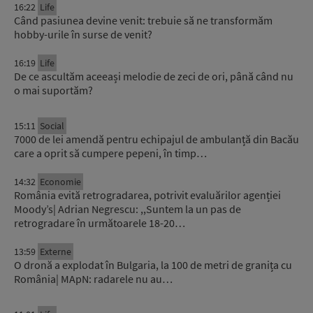
16:22
Life
Când pasiunea devine venit: trebuie să ne transformăm
hobby-urile în surse de venit?
16:19
Life
De ce ascultăm aceeași melodie de zeci de ori, până când nu
o mai suportăm?
15:11
Social
7000 de lei amendă pentru echipajul de ambulanță din Bacău
care a oprit să cumpere pepeni, în timp…
14:32
Economie
România evită retrogradarea, potrivit evaluărilor agenției
Moody’s| Adrian Negrescu: ,,Suntem la un pas de
retrogradare în următoarele 18-20…
13:59
Externe
O dronă a explodat în Bulgaria, la 100 de metri de granița cu
România| MApN: radarele nu au…