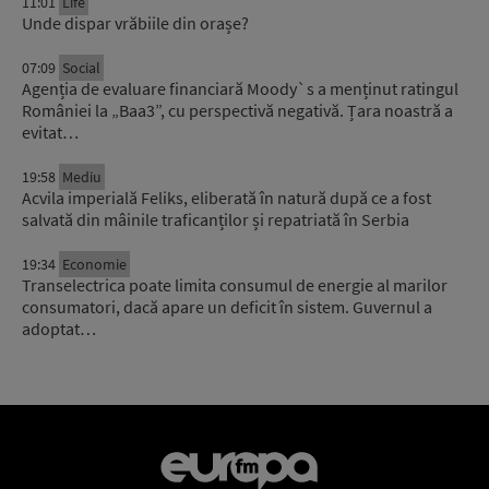
11:01
Life
Unde dispar vrăbiile din orașe?
07:09
Social
Agenția de evaluare financiară Moody`s a menținut ratingul
României la „Baa3”, cu perspectivă negativă. Țara noastră a
evitat…
19:58
Mediu
Acvila imperială Feliks, eliberată în natură după ce a fost
salvată din mâinile traficanților și repatriată în Serbia
19:34
Economie
Transelectrica poate limita consumul de energie al marilor
consumatori, dacă apare un deficit în sistem. Guvernul a
adoptat…