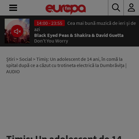
14:00 - 23:55
Cea mai bună muzică de ieri și de
ACASĂ
azi
Black Eyed Peas & Shakira & David Guetta
Don't You Worry
ȘTIRI
RADIO
Știri
>
Social
> Timiș: Un adolescent de 14 ani, în comă la
spital după ce a căzut cu trotineta electrică la Dumbrăvița |
AUDIO
CONCURSURI
PODCAST
ASCULTĂ
LIVE