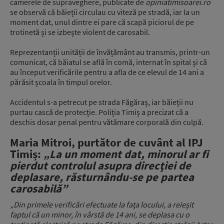
camerele de supraveghere, publicate de
opiniatimisoarei.ro
se observă că băieții circulau cu viteză pe stradă, iar la un
moment dat, unul dintre ei pare că scapă piciorul de pe
trotinetă și se izbește violent de carosabil.
Reprezentanții unității de învățământ au transmis, printr-un
comunicat, că băiatul se află în comă, internat în spital și că
au început verificările pentru a afla de ce elevul de 14 ani a
părăsit școala în timpul orelor.
Accidentul s-a petrecut pe strada Făgăraș, iar băieții nu
purtau cască de protecție. Poliția Timiș a precizat că a
deschis dosar penal pentru vătămare corporală din culpă.
Maria Mitroi, purtător de cuvânt al IPJ
Timiș:
„La un moment dat, minorul ar fi
pierdut controlul asupra direcţiei de
deplasare, răsturnându-se pe partea
carosabilă”
„Din primele verificări efectuate la faţa locului, a reieşit
faptul că un minor, în vârstă de 14 ani, se deplasa cu o