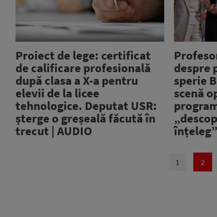
Proiect de lege: certificat
Profeso
de calificare profesională
despre 
după clasa a X-a pentru
sperie B
elevii de la licee
scenă o
tehnologice. Deputat USR:
program
șterge o greșeală făcută în
„descope
trecut | AUDIO
înțeleg”
1
2