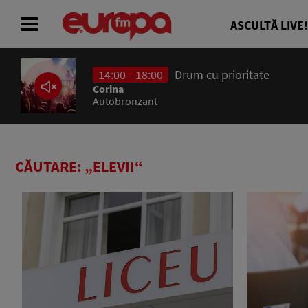
ASCULTĂ LIVE!
14:00 - 18:00
Drum cu prioritate
ACASĂ
Corina
Autobronzant
ȘTIRI
RADIO
CĂUTARE: „ELEVII“
CONCURSURI
PODCAST
ASCULTĂ LIVE