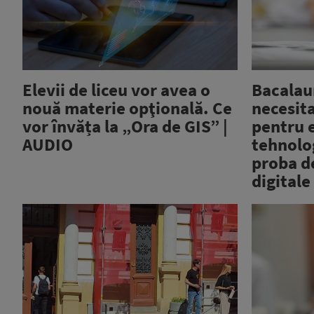
Elevii de liceu vor avea o
Bacalaur
nouă materie opţională. Ce
necesita
vor învăța la „Ora de GIS” |
pentru e
AUDIO
tehnolog
proba d
digitale