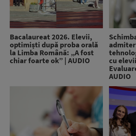
Bacalaureat 2026. Elevii,
Schimba
optimiști după proba orală
admitere
la Limba Română: „A fost
tehnolo
chiar foarte ok” | AUDIO
cu elevi
Evaluar
AUDIO