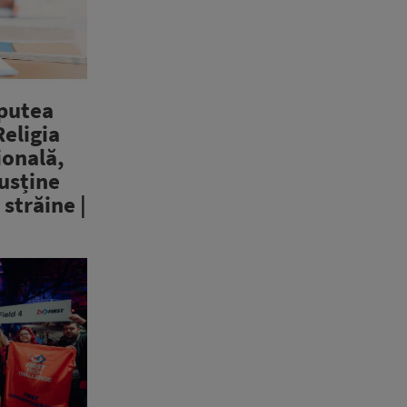
 putea
eligia
ională,
susține
 străine |