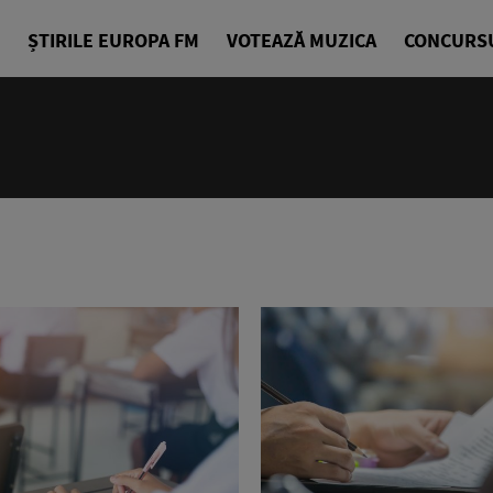
ȘTIRILE EUROPA FM
VOTEAZĂ MUZICA
CONCURS
14:00 - 18
Drum cu pri
Denis Ciuli