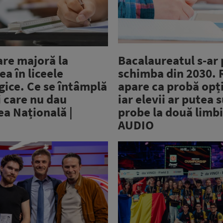
re majoră la
Bacalaureatul s-ar
a în liceele
schimba din 2030. R
gice. Ce se întâmplă
apare ca probă opț
i care nu dau
iar elevii ar putea 
ea Națională |
probe la două limbi
AUDIO