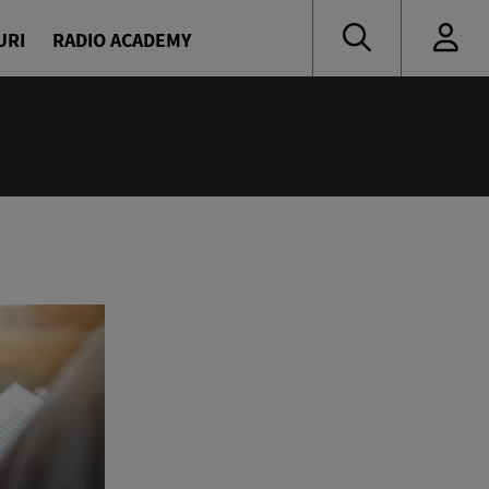
URI
RADIO ACADEMY
:00
oritate
naru și Diana Enache