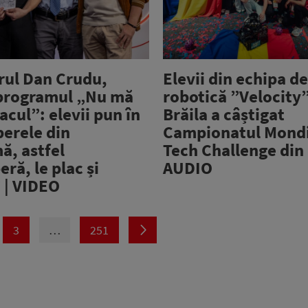
rul Dan Crudu,
Elevii din echipa d
programul „Nu mă
robotică ”Velocity”
acul”: elevii pun în
Brăila a câștigat
perele din
Campionatul Mondi
ă, astfel
Tech Challenge din
ră, le plac și
AUDIO
 | VIDEO
3
…
251