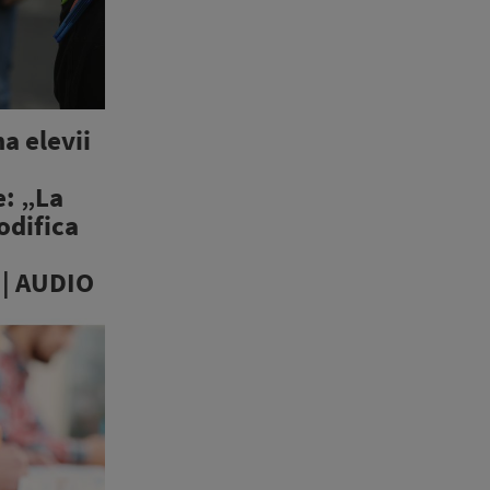
a elevii
e: „La
odifica
 | AUDIO