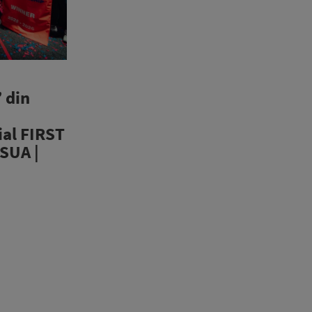
e
 din
al FIRST
 SUA |