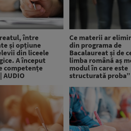
eatul, între
Ce materii ar elimin
te și opțiune
din programa de
levii din liceele
Bacalaureat și de c
ice. A început
limba română aș m
e competențe
modul în care este
 | AUDIO
structurată proba”