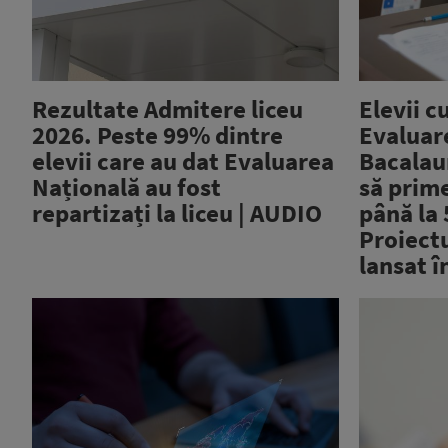
Rezultate Admitere liceu
Elevii c
2026. Peste 99% dintre
Evaluar
elevii care au dat Evaluarea
Bacalau
Națională au fost
să prim
repartizați la liceu | AUDIO
până la 
Proiectu
lansat î