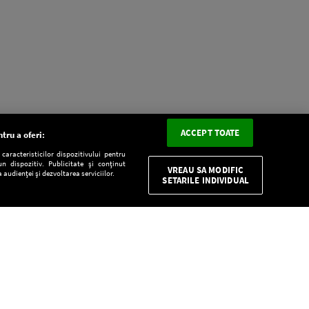
ACCEPT TOATE
tru a oferi:
aracteristicilor dispozitivului pentru
n dispozitiv. Publicitate și conținut
VREAU SA MODIFIC
 audienței și dezvoltarea serviciilor.
SETARILE INDIVIDUAL
CONFIDENŢIALITATE
Descarcă gratuit aplicaţia Europa FM pentru
smartphone: