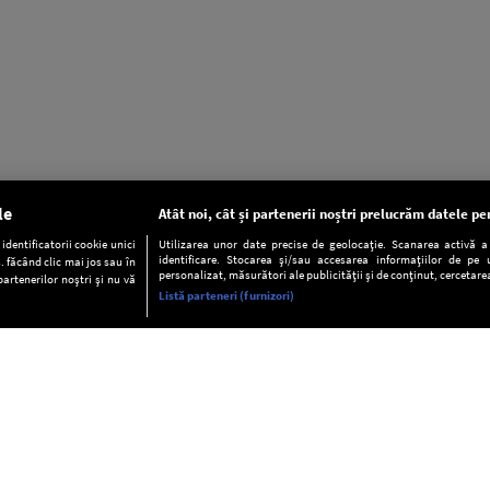
le
Atât noi, cât și partenerii noștri prelucrăm datele pen
dentificatorii cookie unici
Utilizarea unor date precise de geolocație. Scanarea activă a c
identificare. Stocarea și/sau accesarea informațiilor de pe u
. făcând clic mai jos sau în
personalizat, măsurători ale publicității și de conținut, cercetarea
partenerilor noștri și nu vă
Listă parteneri (furnizori)
INFORMAŢII
FAQ