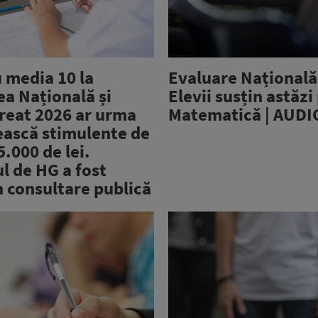
u media 10 la
Evaluare Națională
ea Națională și
Elevii susțin astăzi
reat 2026 ar urma
Matematică | AUDI
ească stimulente de
5.000 de lei.
l de HG a fost
n consultare publică