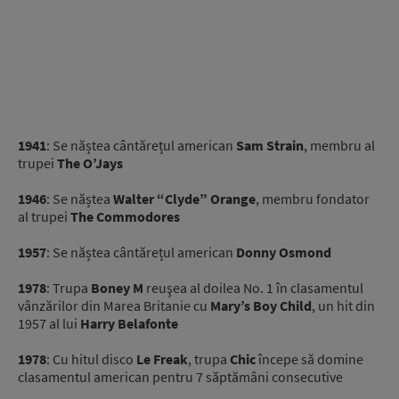
1941
: Se năștea cântărețul american
Sam Strain
, membru al
trupei
The O’Jays
1946
: Se năștea
Walter “Clyde” Orange
, membru fondator
al trupei
The Commodores
1957
: Se năștea cântărețul american
Donny Osmond
1978
: Trupa
Boney M
reuşea al doilea No. 1 în clasamentul
vânzărilor din Marea Britanie cu
Mary’s Boy Child
, un hit din
1957 al lui
Harry Belafonte
1978
: Cu hitul disco
Le Freak
, trupa
Chic
începe să domine
clasamentul american pentru 7 săptămâni consecutive