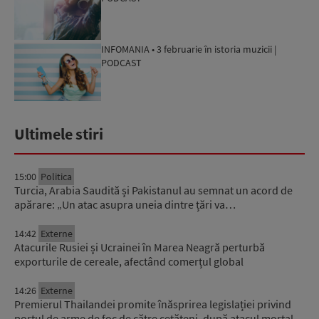
INFOMANIA • 3 februarie în istoria muzicii |
PODCAST
Ultimele stiri
15:00
Politica
Turcia, Arabia Saudită și Pakistanul au semnat un acord de
apărare: „Un atac asupra uneia dintre țări va…
14:42
Externe
Atacurile Rusiei și Ucrainei în Marea Neagră perturbă
exporturile de cereale, afectând comerțul global
14:26
Externe
Premierul Thailandei promite înăsprirea legislației privind
portul de arme de foc de către cetățeni, după atacul mortal