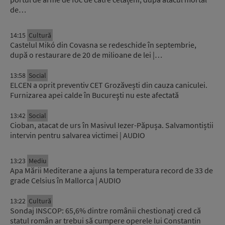
de…
14:15
Cultură
Castelul Mikó din Covasna se redeschide în septembrie,
după o restaurare de 20 de milioane de lei |…
13:58
Social
ELCEN a oprit preventiv CET Grozăvești din cauza caniculei.
Furnizarea apei calde în Bucureşti nu este afectată
13:42
Social
Cioban, atacat de urs în Masivul Iezer-Păpușa. Salvamontiștii
intervin pentru salvarea victimei | AUDIO
13:23
Mediu
Apa Mării Mediterane a ajuns la temperatura record de 33 de
grade Celsius în Mallorca | AUDIO
13:22
Cultură
Sondaj INSCOP: 65,6% dintre românii chestionați cred că
statul român ar trebui să cumpere operele lui Constantin