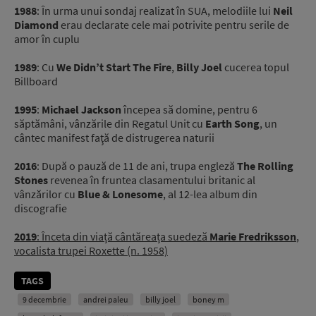
1988
: În urma unui sondaj realizat în SUA, melodiile lui
Neil
Diamond
erau declarate cele mai potrivite pentru serile de
amor în cuplu
1989
: Cu
We Didn’t Start The Fire
,
Billy Joel
cucerea topul
Billboard
1995
:
Michael Jackson
începea să domine, pentru 6
săptămâni, vânzările din Regatul Unit cu
Earth Song
, un
cântec manifest faţă de distrugerea naturii
2016
: După o pauză de 11 de ani, trupa engleză
The Rolling
Stones
revenea în fruntea clasamentului britanic al
vânzărilor cu
Blue & Lonesome
, al 12-lea album din
discografie
2019
: Înceta din viață cântăreața suedeză
Marie Fredriksson
,
vocalista trupei Roxette (n. 1958)
TAGS
9 decembrie
andrei paleu
billy joel
boney m