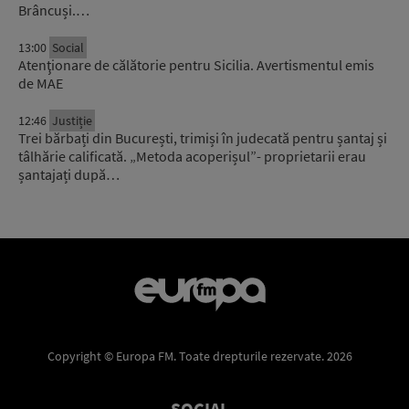
Brâncuși.…
13:00
Social
Atenţionare de călătorie pentru Sicilia. Avertismentul emis
de MAE
12:46
Justiție
Trei bărbați din București, trimiși în judecată pentru șantaj și
tâlhărie calificată. „Metoda acoperișul”- proprietarii erau
șantajați după…
Copyright © Europa FM. Toate drepturile rezervate. 2026
SOCIAL