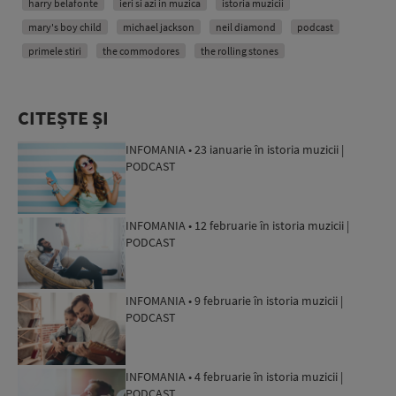
harry belafonte
ieri si azi in muzica
istoria muzicii
mary's boy child
michael jackson
neil diamond
podcast
primele stiri
the commodores
the rolling stones
CITEȘTE ȘI
INFOMANIA • 23 ianuarie în istoria muzicii |
PODCAST
INFOMANIA • 12 februarie în istoria muzicii |
PODCAST
INFOMANIA • 9 februarie în istoria muzicii |
PODCAST
INFOMANIA • 4 februarie în istoria muzicii |
PODCAST