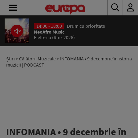
14:00 - 18:00
Drum cu prioritate
ACASĂ
NeoAfro Music
Elefteria (Rmx 2026)
ȘTIRI
RADIO
Știri
>
Călătorii Muzicale
> INFOMANIA • 9 decembrie în istoria
muzicii | PODCAST
CONCURSURI
PODCAST
ASCULTĂ
LIVE
INFOMANIA • 9 decembrie în