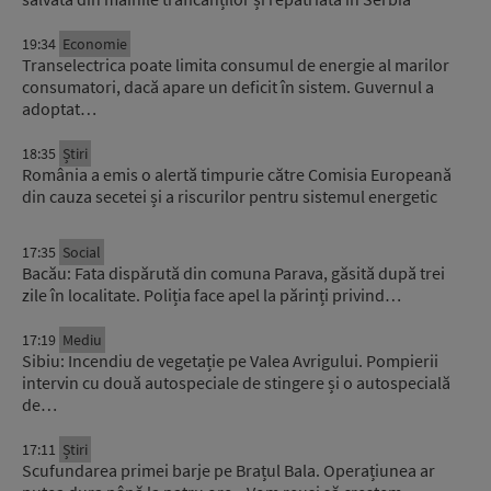
19:34
Economie
Transelectrica poate limita consumul de energie al marilor
consumatori, dacă apare un deficit în sistem. Guvernul a
adoptat…
18:35
Știri
România a emis o alertă timpurie către Comisia Europeană
din cauza secetei și a riscurilor pentru sistemul energetic
17:35
Social
Bacău: Fata dispărută din comuna Parava, găsită după trei
zile în localitate. Poliția face apel la părinți privind…
17:19
Mediu
Sibiu: Incendiu de vegetație pe Valea Avrigului. Pompierii
intervin cu două autospeciale de stingere și o autospecială
de…
17:11
Știri
Scufundarea primei barje pe Brațul Bala. Operațiunea ar