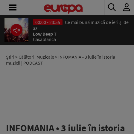
00:00 - 23:55
Ce mai bună muzică de ieri și de
ACASĂ
azi
Low Deep T
Casablanca
ȘTIRI
RADIO
Știri
>
Călătorii Muzicale
> INFOMANIA • 3 iulie în istoria
muzicii | PODCAST
CONCURSURI
PODCAST
ASCULTĂ
LIVE
INFOMANIA • 3 iulie în istoria