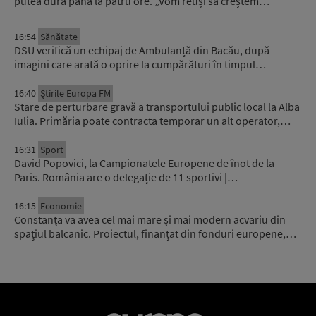
putea dura până la patru ore. „Vom reuși să creștem…
16:54
Sănătate
DSU verifică un echipaj de Ambulanță din Bacău, după
imagini care arată o oprire la cumpărături în timpul…
16:40
Știrile Europa FM
Stare de perturbare gravă a transportului public local la Alba
Iulia. Primăria poate contracta temporar un alt operator,…
16:31
Sport
David Popovici, la Campionatele Europene de înot de la
Paris. România are o delegație de 11 sportivi |…
16:15
Economie
Constanța va avea cel mai mare și mai modern acvariu din
spațiul balcanic. Proiectul, finanțat din fonduri europene,…