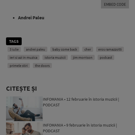
EMBED CODE
Andrei Paleu
TAGS
3 iulie
andrei paleu
baby come back
cher
eros ramazzotti
ieri si azi in muzica
istoria muzicii
jim morrison
podcast
primele stiri
the doors
CITEȘTE ȘI
INFOMANIA • 12 februarie în istoria muzicii |
PODCAST
INFOMANIA • 9 februarie în istoria muzicii |
PODCAST