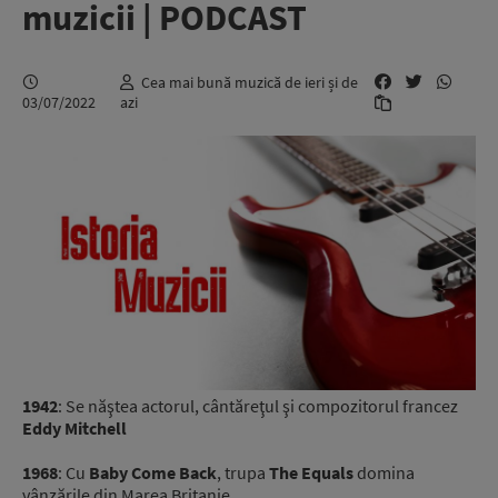
muzicii | PODCAST
Cea mai bună muzică de ieri și de
03/07/2022
azi
1942
: Se năştea actorul, cântăreţul şi compozitorul francez
Eddy Mitchell
1968
: Cu
Baby Come Back
, trupa
The Equals
domina
vânzările din Marea Britanie