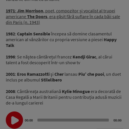
1971
:
Jim Morrison
, poet, compozitor și vocalist al trupei
americane
The Doors
, era găsit fără suflare în cada băii sale
din Paris (n.
1943
)
1982
:
Captain Sensible
începea să domine clasamentul
american al vânzărilor cu propria versiune a piesei
Happy
Talk
1996
: Se năştea cântărețul francez
Kendji Girac
, al cărui
talent a fost descoperit într-un show tv
2001
:
Eros Ramazzotti
şi
Cher
lansau
Piu’ che puoi
, un duet
inclus pe albumul
Stilelibero
2008
: Cântăreața australiană
Kylie Minogue
era decorată de
Casa Regală a Marii Britanii pentru contribuția adusă muzicii
de-a lungul carierei
Audio
Player
00:00
00:00