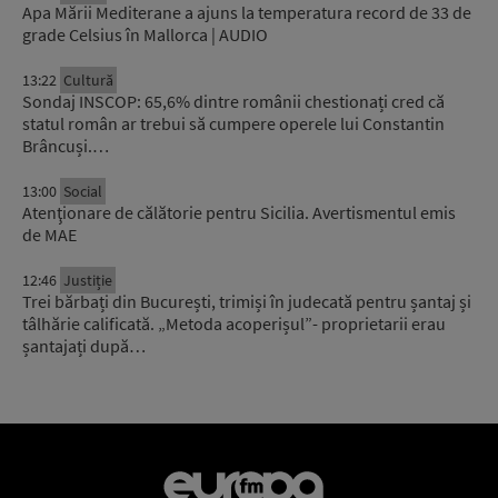
Apa Mării Mediterane a ajuns la temperatura record de 33 de
grade Celsius în Mallorca | AUDIO
13:22
Cultură
Sondaj INSCOP: 65,6% dintre românii chestionați cred că
statul român ar trebui să cumpere operele lui Constantin
Brâncuși.…
13:00
Social
Atenţionare de călătorie pentru Sicilia. Avertismentul emis
de MAE
12:46
Justiție
Trei bărbați din București, trimiși în judecată pentru șantaj și
tâlhărie calificată. „Metoda acoperișul”- proprietarii erau
șantajați după…