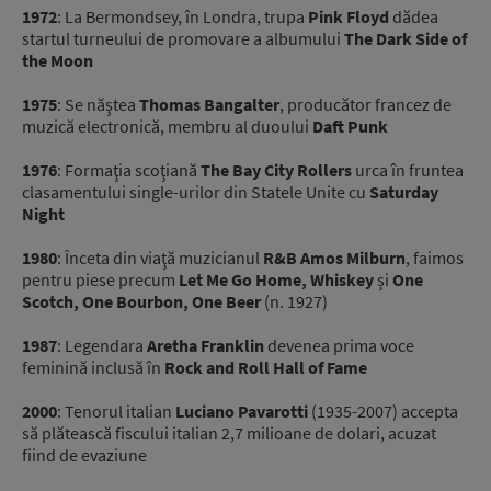
1972
: La Bermondsey, în Londra, trupa
Pink Floyd
dădea
startul turneului de promovare a albumului
The Dark Side of
the Moon
1975
: Se năştea
Thomas Bangalter
, producător francez de
muzică electronică, membru al duoului
Daft Punk
1976
: Formaţia scoţiană
The Bay City Rollers
urca în fruntea
clasamentului single-urilor din Statele Unite cu
Saturday
Night
1980
: Înceta din viaţă muzicianul
R&B Amos Milburn
, faimos
pentru piese precum
Let Me Go Home, Whiskey
și
One
Scotch, One Bourbon, One Beer
(n. 1927)
1987
: Legendara
Aretha Franklin
devenea prima voce
feminină inclusă în
Rock and Roll Hall of Fame
2000
: Tenorul italian
Luciano Pavarotti
(1935-2007) accepta
să plătească fiscului italian 2,7 milioane de dolari, acuzat
fiind de evaziune