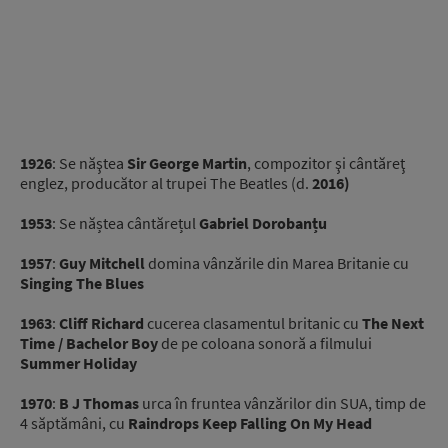
1926
: Se năştea
Sir George Martin
, compozitor şi cântăreţ
englez, producător al trupei The Beatles (d.
2016)
1953
: Se năștea cântărețul
Gabriel Dorobanțu
1957
:
Guy Mitchell
domina vânzările din Marea Britanie cu
Singing The Blues
1963
:
Cliff Richard
cucerea clasamentul britanic cu
The Next
Time / Bachelor Boy
de pe coloana sonoră a filmului
Summer Holiday
1970
:
B J Thomas
urca în fruntea vânzărilor din SUA, timp de
4 săptămâni, cu
Raindrops Keep Falling On My Head