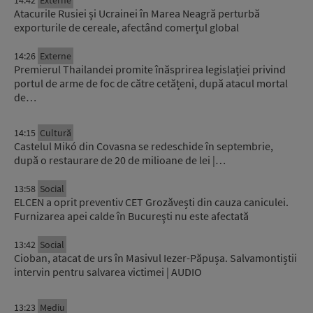
14:42
Externe
Atacurile Rusiei și Ucrainei în Marea Neagră perturbă
exporturile de cereale, afectând comerțul global
14:26
Externe
Premierul Thailandei promite înăsprirea legislației privind
portul de arme de foc de către cetățeni, după atacul mortal
de…
14:15
Cultură
Castelul Mikó din Covasna se redeschide în septembrie,
după o restaurare de 20 de milioane de lei |…
13:58
Social
ELCEN a oprit preventiv CET Grozăvești din cauza caniculei.
Furnizarea apei calde în Bucureşti nu este afectată
13:42
Social
Cioban, atacat de urs în Masivul Iezer-Păpușa. Salvamontiștii
intervin pentru salvarea victimei | AUDIO
13:23
Mediu