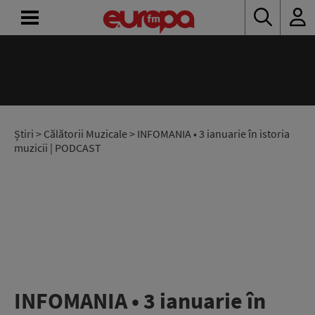
ACASĂ
ȘTIRI
RADIO
Știri
>
Călătorii Muzicale
> INFOMANIA • 3 ianuarie în istoria
muzicii | PODCAST
CONCURSURI
PODCAST
ASCULTĂ
LIVE
INFOMANIA • 3 ianuarie în