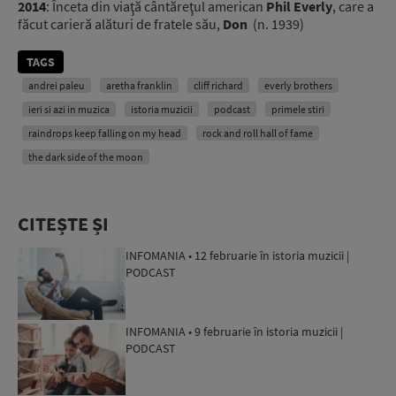
2014
: Înceta din viaţă cântăreţul american
Phil Everly
, care a
făcut carieră alături de fratele său,
Don
(n. 1939)
TAGS
andrei paleu
aretha franklin
cliff richard
everly brothers
ieri si azi in muzica
istoria muzicii
podcast
primele stiri
raindrops keep falling on my head
rock and roll hall of fame
the dark side of the moon
CITEȘTE ȘI
INFOMANIA • 12 februarie în istoria muzicii |
PODCAST
INFOMANIA • 9 februarie în istoria muzicii |
PODCAST