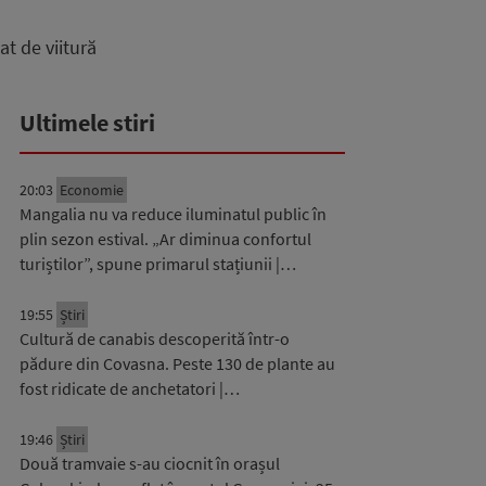
t de viitură
Ultimele stiri
20:03
Economie
Mangalia nu va reduce iluminatul public în
plin sezon estival. „Ar diminua confortul
turiștilor”, spune primarul stațiunii |…
19:55
Știri
Cultură de canabis descoperită într-o
pădure din Covasna. Peste 130 de plante au
fost ridicate de anchetatori |…
19:46
Știri
Două tramvaie s-au ciocnit în orașul