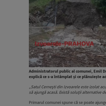
Administratorul public al comunei, Emil D
explică ce s-a întâmplat și ce plănuiește a
„Satul Cerneşti din Izvoarele este izolat a
să ajungă acasă. Există soluţii alternative 
Primarul comunei spune că se poate ajunge l