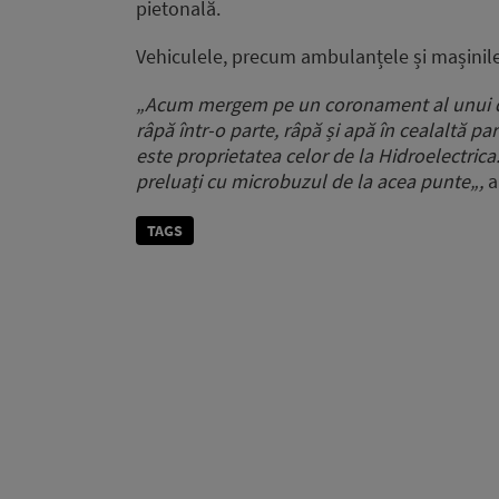
pietonală.
Vehiculele, precum ambulanțele și mașinile,
„Acum mergem pe un coronament al unui dig
râpă într-o parte, râpă și apă în cealaltă pa
este proprietatea celor de la Hidroelectrica.
preluați cu microbuzul de la acea punte„,
a
TAGS