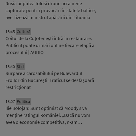
Rusia ar putea folosi drone ucrainene
capturate pentru provocări în statele baltice,
avertizează ministrul apărării din Lituania
18:45
Cultură
Coiful de la Coțofenești intră în restaurare.
Publicul poate urmări online fiecare etapă a
procesului | AUDIO
18:40
Știri
Surpare a carosabilului pe Bulevardul
Eroilor din București. Traficul se desfășoară
restricționat
18:07
Politica
Ilie Bolojan: Sunt optimist că Moody’s va
menține ratingul României. „Dacă nu vom
avea o economie competitivă, n-am…