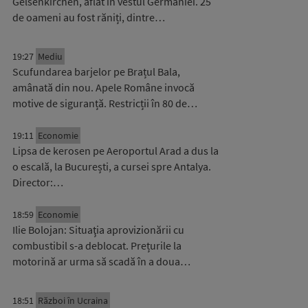
Gelsenkirchen, aflat în vestul Germaniei. 25
de oameni au fost răniți, dintre…
19:27
Mediu
Scufundarea barjelor pe Brațul Bala,
amânată din nou. Apele Române invocă
motive de siguranță. Restricții în 80 de…
19:11
Economie
Lipsa de kerosen pe Aeroportul Arad a dus la
o escală, la București, a cursei spre Antalya.
Director:…
18:59
Economie
Ilie Bolojan: Situaţia aprovizionării cu
combustibil s-a deblocat. Prețurile la
motorină ar urma să scadă în a doua…
18:51
Război în Ucraina