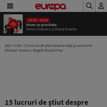
14:00 - 18:00
ACASĂ
Drum cu prioritate
Denis Ciulinaru și Diana Enache
ȘTIRI
RADIO
Știri
>
Life
> 15 lucruri de ştiut despre viaţa şi cariera lui
Michael Jackson, Regele Muzicii Pop
CONCURSURI
PODCAST
ASCULTĂ
LIVE
15 lucruri de ştiut despre