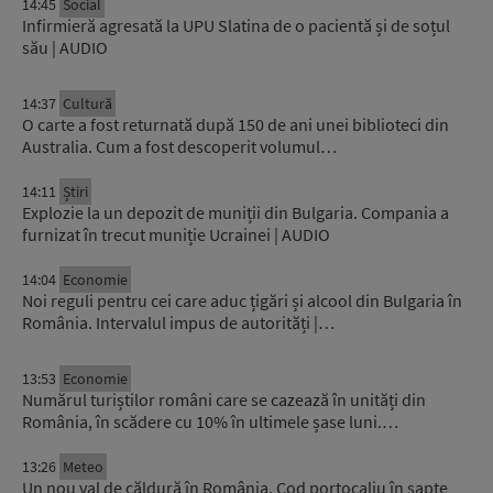
14:45
Social
Infirmieră agresată la UPU Slatina de o pacientă și de soțul
său | AUDIO
14:37
Cultură
O carte a fost returnată după 150 de ani unei biblioteci din
Australia. Cum a fost descoperit volumul…
14:11
Știri
Explozie la un depozit de muniții din Bulgaria. Compania a
furnizat în trecut muniție Ucrainei | AUDIO
14:04
Economie
Noi reguli pentru cei care aduc țigări și alcool din Bulgaria în
România. Intervalul impus de autorități |…
13:53
Economie
Numărul turiștilor români care se cazează în unități din
România, în scădere cu 10% în ultimele șase luni.…
13:26
Meteo
Un nou val de căldură în România. Cod portocaliu în șapte