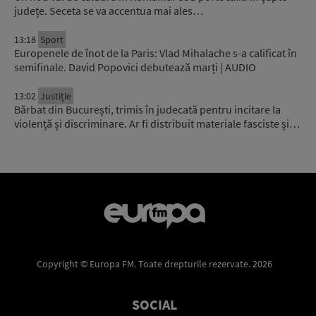
județe. Seceta se va accentua mai ales…
13:18
Sport
Europenele de înot de la Paris: Vlad Mihalache s-a calificat în
semifinale. David Popovici debutează marți | AUDIO
13:02
Justiție
Bărbat din București, trimis în judecată pentru incitare la
violență și discriminare. Ar fi distribuit materiale fasciste și…
Copyright © Europa FM. Toate drepturile rezervate. 2026
SOCIAL