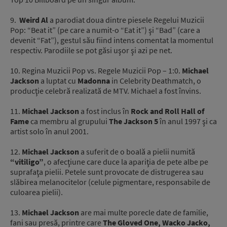
9.
Weird Al
a parodiat doua dintre piesele Regelui Muzicii
Pop: “Beat it” (pe care a numit-o “Eat it”) şi “Bad” (care a
devenit “Fat”), gestul său fiind intens comentat la momentul
respectiv. Parodiile se pot găsi uşor şi azi pe net.
10. Regina Muzicii Pop vs. Regele Muzicii Pop – 1:0.
Michael
Jackson
a luptat cu
Madonna
in Celebrity Deathmatch, o
producţie celebră realizată de MTV. Michael a fost învins.
11.
Michael Jackson
a fost inclus în
Rock and Roll Hall of
Fame
ca membru al grupului
The Jackson 5
în anul 1997 şi ca
artist solo în anul 2001.
12.
Michael Jackson
a suferit de o boală a pielii numită
“vitiligo”
, o afecţiune care duce la apariţia de pete albe pe
suprafaţa pielii. Petele sunt provocate de distrugerea sau
slăbirea melanocitelor (celule pigmentare, responsabile de
culoarea pielii).
13.
Michael Jackson
are mai multe porecle date de familie,
fani sau presă, printre care
The Gloved One, Wacko Jacko,