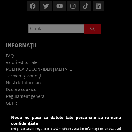
INFORMAŢII
FAQ
Valori editoriale
POLITICA DE CONFIDENŢIALITATE
Termeni şi condiţii
Notă de Informare
Despre cookies
Regulament general
GDPR
Contact
Nouă ne pasă ca datele tale personale să rămână
Descarcă gratuit aplicaţia Europa FM pentru smartphone:
confidențiale
Noi și partenerii noștri
585
stocăm și/sau accesăm informații pe dispozitivul