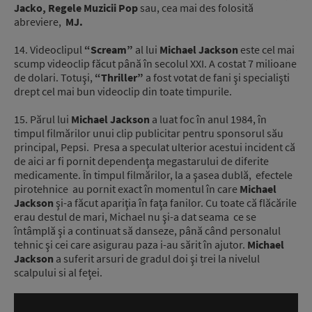
Jacko, Regele Muzicii Pop
sau, cea mai des folosită
abreviere,
MJ.
14. Videoclipul
“Scream”
al lui
Michael Jackson
este cel mai
scump videoclip făcut până în secolul XXI. A costat 7 milioane
de dolari. Totuşi,
“Thriller”
a fost votat de fani şi specialişti
drept cel mai bun videoclip din toate timpurile.
15. Părul lui
Michael Jackson
a luat foc în anul 1984, în
timpul filmărilor unui clip publicitar pentru sponsorul său
principal, Pepsi. Presa a speculat ulterior acestui incident că
de aici ar fi pornit dependenţa megastarului de diferite
medicamente. În timpul filmărilor, la a şasea dublă, efectele
pirotehnice au pornit exact în momentul în care
Michael
Jackson
şi-a făcut apariţia în faţa fanilor. Cu toate că flăcările
erau destul de mari, Michael nu şi-a dat seama ce se
întâmplă şi a continuat să danseze, până când personalul
tehnic şi cei care asigurau paza i-au sărit în ajutor.
Michael
Jackson
a suferit arsuri de gradul doi şi trei la nivelul
scalpului si al feţei.