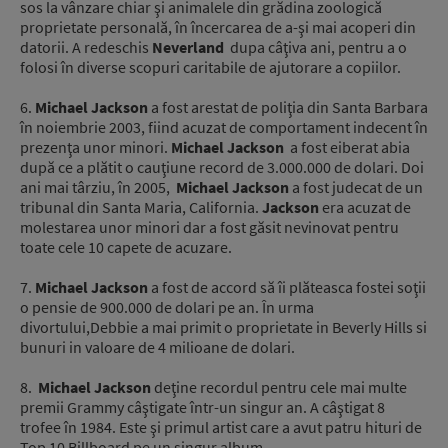
sos la vânzare chiar şi animalele din grădina zoologică
proprietate personală, în încercarea de a-şi mai acoperi din
datorii. A redeschis
Neverland
dupa câţiva ani, pentru a o
folosi în diverse scopuri caritabile de ajutorare a copiilor.
6.
Michael Jackson
a fost arestat de poliţia din Santa Barbara
în noiembrie 2003, fiind acuzat de comportament indecent în
prezenţa unor minori.
Michael Jackson
a fost eiberat abia
după ce a plătit o cauţiune record de 3.000.000 de dolari. Doi
ani mai târziu, în 2005,
Michael Jackson
a fost judecat de un
tribunal din Santa Maria, California.
Jackson
era acuzat de
molestarea unor minori dar a fost găsit nevinovat pentru
toate cele 10 capete de acuzare.
7.
Michael Jackson
a fost de accord să îi plăteasca fostei soţii
o pensie de 900.000 de dolari pe an. În urma
divortului,Debbie a mai primit o proprietate in Beverly Hills si
bunuri in valoare de 4 milioane de dolari.
8.
Michael Jackson
deţine recordul pentru cele mai multe
premii Grammy câştigate într-un singur an. A câştigat 8
trofee în 1984. Este şi primul artist care a avut patru hituri de
Top 10 Billboard pe un singur album.