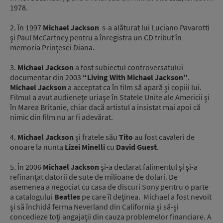
1978.
2. În 1997
Michael Jackson
s-a alăturat lui Luciano Pavarotti
şi Paul McCartney pentru a înregistra un CD tribut în
memoria Prinţesei Diana.
3.
Michael Jackson
a fost subiectul controversatului
documentar din 2003
“Living With Michael Jackson”
.
Michael Jackson
a acceptat ca în film să apară şi copiii lui.
Filmul a avut audieneţe uriaşe în Statele Unite ale Americii şi
în Marea Britanie, chiar dacă artistul a insistat mai apoi că
nimic din film nu ar fi adevărat.
4.
Michael Jackson
şi fratele său
Tito
au fost cavaleri de
onoare la nunta
Lizei Minelli
cu
David Guest
.
5. În 2006
Michael Jackson
şi-a declarat falimentul şi şi-a
refinanţat datorii de sute de milioane de dolari. De
asemenea a negociat cu casa de discuri Sony pentru o parte
a catalogului
Beatles
pe care îl deţinea. Michael a fost nevoit
şi să închidă ferma Neverland din California şi să-şi
concedieze toţi angajaţii din cauza problemelor financiare. A