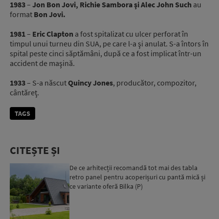
1983
–
Jon Bon Jovi, Richie Sambora şi Alec John Such
au
format
Bon Jovi.
1981
–
Eric Clapton
a fost spitalizat cu ulcer perforat în
timpul unui turneu din SUA, pe care l-a şi anulat. S-a întors în
spital peste cinci săptămâni, după ce a fost implicat într-un
accident de maşină.
1933
– S-a născut
Quincy Jones
, producător, compozitor,
cântăreţ.
TAGS
CITEȘTE ȘI
De ce arhitecții recomandă tot mai des tabla
retro panel pentru acoperișuri cu pantă mică și
ce variante oferă Bilka (P)