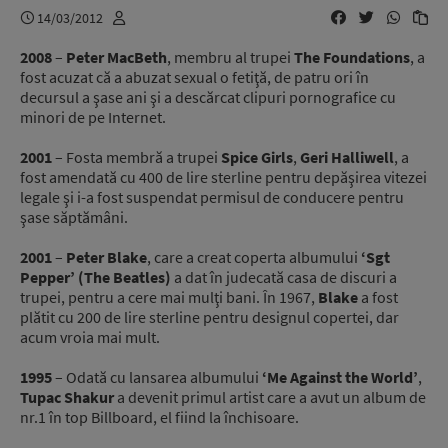
14/03/2012
2008
–
Peter MacBeth
, membru al trupei
The Foundations
, a
fost acuzat că a abuzat sexual o fetiţă, de patru ori în
decursul a şase ani şi a descărcat clipuri pornografice cu
minori de pe Internet.
2001
– Fosta membră a trupei
Spice Girls
,
Geri Halliwell
, a
fost amendată cu 400 de lire sterline pentru depăşirea vitezei
legale şi i-a fost suspendat permisul de conducere pentru
şase săptămâni.
2001
–
Peter Blake
, care a creat coperta albumului
‘Sgt
Pepper’ (The Beatles)
a dat în judecată casa de discuri a
trupei, pentru a cere mai mulţi bani. În 1967,
Blake
a fost
plătit cu 200 de lire sterline pentru designul copertei, dar
acum vroia mai mult.
1995
– Odată cu lansarea albumului
‘Me Against the World’
,
Tupac Shakur
a devenit primul artist care a avut un album de
nr.1 în top Billboard, el fiind la închisoare.