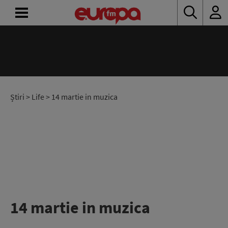
ACASĂ
ȘTIRI
RADIO
Știri
>
Life
> 14 martie in muzica
CONCURSURI
PODCAST
ASCULTĂ
LIVE
14 martie in muzica