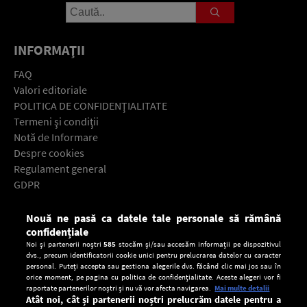
INFORMAŢII
FAQ
Valori editoriale
POLITICA DE CONFIDENŢIALITATE
Termeni şi condiţii
Notă de Informare
Despre cookies
Regulament general
GDPR
Contact
Nouă ne pasă ca datele tale personale să rămână
Descarcă gratuit aplicaţia Europa FM pentru smartphone:
confidențiale
Noi și partenerii noștri
585
stocăm și/sau accesăm informații pe dispozitivul
dvs., precum identificatorii cookie unici pentru prelucrarea datelor cu caracter
personal. Puteți accepta sau gestiona alegerile dvs. făcând clic mai jos sau în
orice moment, pe pagina cu politica de confidențialitate. Aceste alegeri vor fi
raportate partenerilor noștri și nu vă vor afecta navigarea.
Mai multe detalii
Atât noi, cât și partenerii noștri prelucrăm datele pentru a