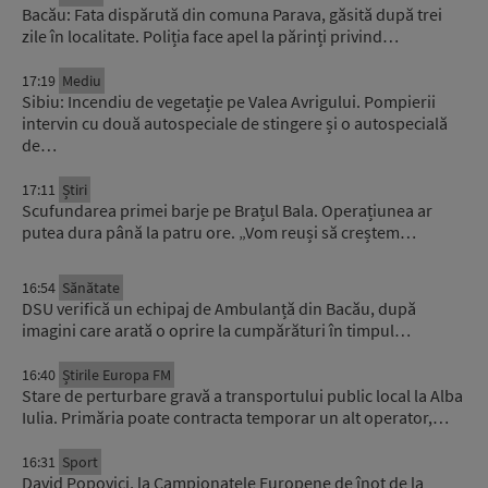
Bacău: Fata dispărută din comuna Parava, găsită după trei
zile în localitate. Poliția face apel la părinți privind…
17:19
Mediu
Sibiu: Incendiu de vegetație pe Valea Avrigului. Pompierii
intervin cu două autospeciale de stingere și o autospecială
de…
17:11
Știri
Scufundarea primei barje pe Brațul Bala. Operațiunea ar
putea dura până la patru ore. „Vom reuși să creștem…
16:54
Sănătate
DSU verifică un echipaj de Ambulanță din Bacău, după
imagini care arată o oprire la cumpărături în timpul…
16:40
Știrile Europa FM
Stare de perturbare gravă a transportului public local la Alba
Iulia. Primăria poate contracta temporar un alt operator,…
16:31
Sport
David Popovici, la Campionatele Europene de înot de la