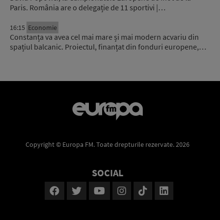
Paris. România are o delegație de 11 sportivi |…
16:15
Economie
Constanța va avea cel mai mare și mai modern acvariu din
spațiul balcanic. Proiectul, finanțat din fonduri europene,…
Copyright © Europa FM. Toate drepturile rezervate. 2026
SOCIAL