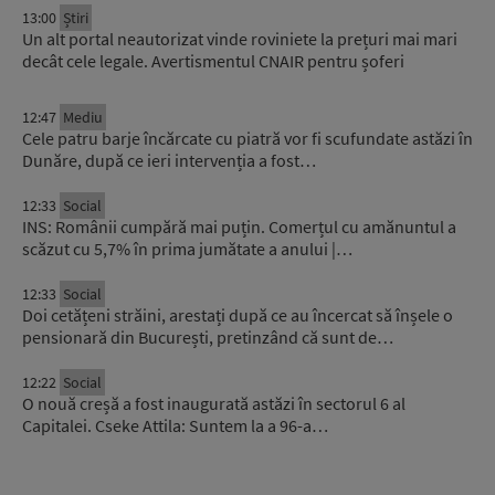
13:00
Știri
Un alt portal neautorizat vinde roviniete la prețuri mai mari
decât cele legale. Avertismentul CNAIR pentru șoferi
12:47
Mediu
Cele patru barje încărcate cu piatră vor fi scufundate astăzi în
Dunăre, după ce ieri intervenția a fost…
12:33
Social
INS: Românii cumpără mai puțin. Comerțul cu amănuntul a
scăzut cu 5,7% în prima jumătate a anului |…
12:33
Social
Doi cetățeni străini, arestați după ce au încercat să înșele o
pensionară din București, pretinzând că sunt de…
12:22
Social
O nouă creșă a fost inaugurată astăzi în sectorul 6 al
Capitalei. Cseke Attila: Suntem la a 96-a…