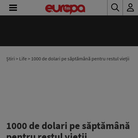
ACASĂ
ȘTIRI
RADIO
Știri
>
Life
> 1000 de dolari pe săptămână pentru restul vieții
CONCURSURI
PODCAST
ASCULTĂ
LIVE
1000 de dolari pe săptămână
pentru restul vieții