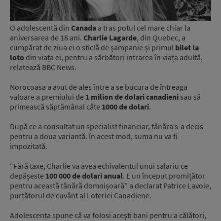
O adolescentă din
Canada
a tras potul cel mare chiar la
aniversarea de 18 ani.
Charlie Lagarde
, din Quebec, a
cumpărat de ziua ei o sticlă de șampanie și primul
bilet la
loto
din viața ei, pentru a sărbători intrarea în viața adultă,
relatează BBC News.
Norocoasa a avut de ales între a se bucura de întreaga
valoare a premiului de
1 milion de dolari canadieni
sau să
primească săptămânal câte
1000 de dolari
.
După ce a consultat un specialist financiar, tânăra s-a decis
pentru a doua variantă. În acest mod, suma nu va fi
impozitată.
“Fără taxe, Charlie va avea echivalentul unui salariu ce
depășeste
100 000 de dolari anual
. E un început promițător
pentru această tânără domnișoară” a declarat Patrice Lavoie,
purtătorul de cuvânt al Loteriei Canadiene.
Adolescenta spune că va folosi acești bani pentru a călători,