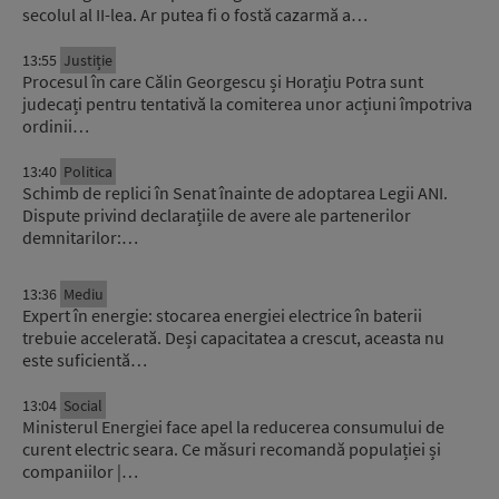
secolul al II-lea. Ar putea fi o fostă cazarmă a…
13:55
Justiție
Procesul în care Călin Georgescu și Horațiu Potra sunt
judecați pentru tentativă la comiterea unor acțiuni împotriva
ordinii…
13:40
Politica
Schimb de replici în Senat înainte de adoptarea Legii ANI.
Dispute privind declarațiile de avere ale partenerilor
demnitarilor:…
13:36
Mediu
Expert în energie: stocarea energiei electrice în baterii
trebuie accelerată. Deși capacitatea a crescut, aceasta nu
este suficientă…
13:04
Social
Ministerul Energiei face apel la reducerea consumului de
curent electric seara. Ce măsuri recomandă populației și
companiilor |…