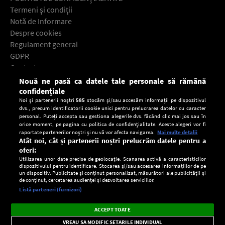
Termeni şi condiţii
Notă de Informare
Despre cookies
Regulament general
GDPR
Contact
Nouă ne pasă ca datele tale personale să rămână
Descarcă gratuit aplicaţia Europa FM pentru smartphone:
confidențiale
Noi și partenerii noștri
585
stocăm și/sau accesăm informații pe dispozitivul
dvs., precum identificatorii cookie unici pentru prelucrarea datelor cu caracter
personal. Puteți accepta sau gestiona alegerile dvs. făcând clic mai jos sau în
orice moment, pe pagina cu politica de confidențialitate. Aceste alegeri vor fi
raportate partenerilor noștri și nu vă vor afecta navigarea.
Mai multe detalii
Atât noi, cât și partenerii noștri prelucrăm datele pentru a
oferi:
Utilizarea unor date precise de geolocație. Scanarea activă a caracteristicilor
dispozitivului pentru identificare. Stocarea și/sau accesarea informațiilor de pe
un dispozitiv. Publicitate și conținut personalizat, măsurători ale publicității și
de conținut, cercetarea audienței și dezvoltarea serviciilor.
Setări:
Listă parteneri (furnizori)
Ascultă Europa FM în aplicație
Dark
×
Instalează
Radio live, podcasturi, știri și alerte
ACCEPT TOATE
Mode
importante.
VREAU SA MODIFIC SETARILE INDIVIDUAL