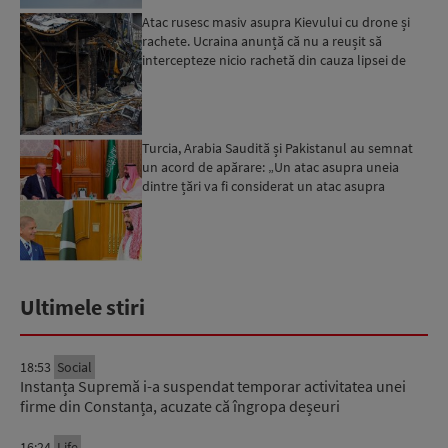
Atac rusesc masiv asupra Kievului cu drone și
rachete. Ucraina anunță că nu a reușit să
intercepteze nicio rachetă din cauza lipsei de
interceptoare P...
Turcia, Arabia Saudită și Pakistanul au semnat
un acord de apărare: „Un atac asupra uneia
dintre țări va fi considerat un atac asupra
tuturor”...
Ultimele stiri
18:53
Social
Instanța Supremă i-a suspendat temporar activitatea unei
firme din Constanța, acuzate că îngropa deșeuri
16:24
Life