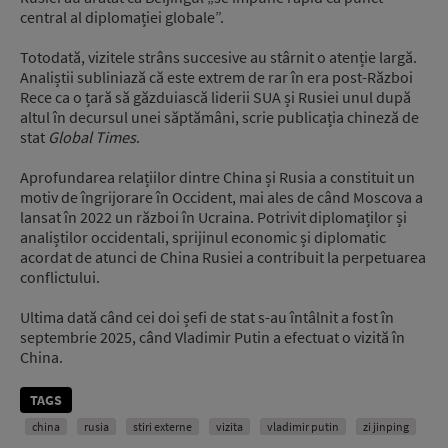
central al diplomației globale”.
Totodată, vizitele strâns succesive au stârnit o atenție largă.
Analiștii subliniază că este extrem de rar în era post-Război
Rece ca o țară să găzduiască liderii SUA și Rusiei unul după
altul în decursul unei săptămâni, scrie publicația chineză de
stat
Global Times
.
Aprofundarea relațiilor dintre China și Rusia a constituit un
motiv de îngrijorare în Occident, mai ales de când Moscova a
lansat în 2022 un război în Ucraina. Potrivit diplomaților și
analiștilor occidentali, sprijinul economic și diplomatic
acordat de atunci de China Rusiei a contribuit la perpetuarea
conflictului.
Ultima dată când cei doi șefi de stat s-au întâlnit a fost în
septembrie 2025, când Vladimir Putin a efectuat o vizită în
China.
TAGS
china
rusia
stiri externe
vizita
vladimir putin
zi jinping