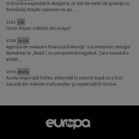
O dronă a explodat în Bulgaria, la 100 de metri de granița cu
România| MApN: radarele nu au…
11:01
Life
Unde dispar vrăbiile din orașe?
07:09
Social
Agenția de evaluare financiară Moody`s a menținut ratingul
României la „Baa3”, cu perspectivă negativă. Țara noastră a
evitat…
19:58
Mediu
Acvila imperială Feliks, eliberată în natură după ce a fost
salvată din mâinile traficanților și repatriată în Serbia