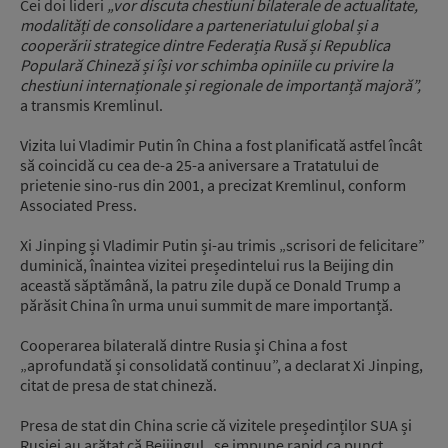
Cei doi lideri
„vor discuta chestiuni bilaterale de actualitate,
modalități de consolidare a parteneriatului global și a
cooperării strategice dintre Federația Rusă și Republica
Populară Chineză și își vor schimba opiniile cu privire la
chestiuni internaționale și regionale de importanță majoră”,
a transmis Kremlinul.
Vizita lui Vladimir Putin în China a fost planificată astfel încât
să coincidă cu cea de-a 25-a aniversare a Tratatului de
prietenie sino-rus din 2001, a precizat Kremlinul, conform
Associated Press.
Xi Jinping și Vladimir Putin și-au trimis „scrisori de felicitare”
duminică, înaintea vizitei președintelui rus la Beijing din
această săptămână, la patru zile după ce Donald Trump a
părăsit China în urma unui summit de mare importanță.
Cooperarea bilaterală dintre Rusia și China a fost
„aprofundată și consolidată continuu”, a declarat Xi Jinping,
citat de presa de stat chineză.
Presa de stat din China scrie că vizitele președinților SUA și
Rusiei au arătat că Beijingul „se impune rapid ca punct