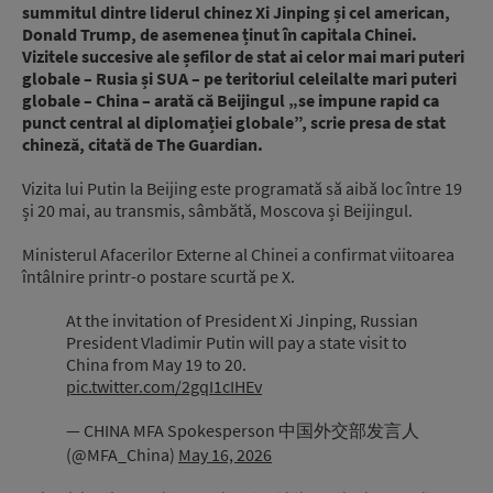
summitul dintre liderul chinez Xi Jinping și cel american,
Donald Trump, de asemenea ținut în capitala Chinei.
Vizitele succesive ale șefilor de stat ai celor mai mari puteri
globale – Rusia și SUA – pe teritoriul celeilalte mari puteri
globale – China – arată că Beijingul „se impune rapid ca
punct central al diplomației globale”, scrie presa de stat
chineză, citată de The Guardian.
Vizita lui Putin la Beijing este programată să aibă loc între 19
și 20 mai, au transmis, sâmbătă, Moscova și Beijingul.
Ministerul Afacerilor Externe al Chinei a confirmat viitoarea
întâlnire printr-o postare scurtă pe X.
At the invitation of President Xi Jinping, Russian
President Vladimir Putin will pay a state visit to
China from May 19 to 20.
pic.twitter.com/2gqI1cIHEv
— CHINA MFA Spokesperson 中国外交部发言人
(@MFA_China)
May 16, 2026