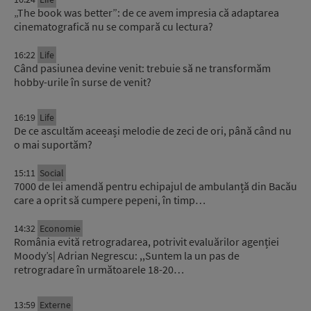
„The book was better”: de ce avem impresia că adaptarea
cinematografică nu se compară cu lectura?
16:22
Life
Când pasiunea devine venit: trebuie să ne transformăm
hobby-urile în surse de venit?
16:19
Life
De ce ascultăm aceeași melodie de zeci de ori, până când nu
o mai suportăm?
15:11
Social
7000 de lei amendă pentru echipajul de ambulanță din Bacău
care a oprit să cumpere pepeni, în timp…
14:32
Economie
România evită retrogradarea, potrivit evaluărilor agenției
Moody’s| Adrian Negrescu: ,,Suntem la un pas de
retrogradare în următoarele 18-20…
13:59
Externe