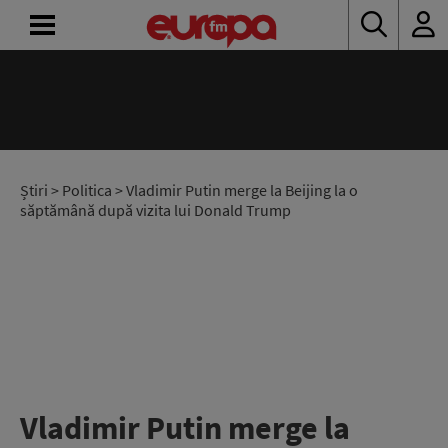
ACASĂ
ȘTIRI
RADIO
Știri
>
Politica
> Vladimir Putin merge la Beijing la o
săptămână după vizita lui Donald Trump
CONCURSURI
PODCAST
ASCULTĂ
LIVE
Vladimir Putin merge la