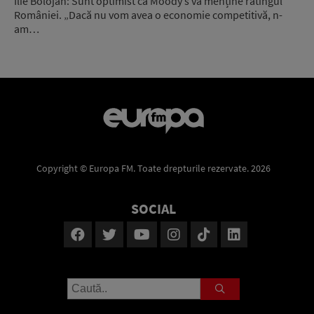
Ilie Bolojan: Sunt optimist că Moody’s va menține ratingul
României. „Dacă nu vom avea o economie competitivă, n-
am…
Copyright © Europa FM. Toate drepturile rezervate. 2026
SOCIAL