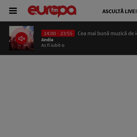
ASCULTĂ LIVE!
14:00 - 23:55
Cea mai bună muzică de ier
ACASĂ
Andia
As fi iubit-o
ȘTIRI
RADIO
CONCURSURI
PODCAST
ASCULTĂ LIVE