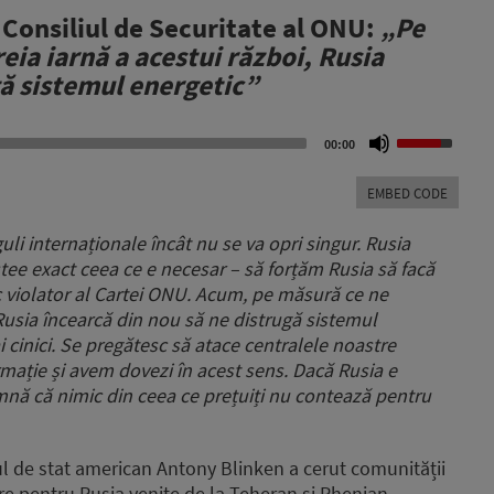
 Consiliul de Securitate al ONU:
„Pe
eia iarnă a acestui război, Rusia
gă sistemul energetic”
Use
00:00
Up/Down
Arrow
EMBED CODE
keys
to
uli internaționale încât nu se va opri singur. Rusia
increase
estee exact ceea ce e necesar – să forțăm Rusia să facă
or
c violator al Cartei ONU.
Acum, pe măsură ce ne
decrease
volume.
 Rusia încearcă din nou să ne distrugă sistemul
i cinici. Se pregătesc să atace centralele noastre
rmație și avem dovezi în acest sens. Dacă Rusia e
mnă că nimic din ceea ce prețuiți nu contează pentru
ul de stat american Antony Blinken a cerut comunității
re pentru Rusia venite de la Teheran și Phenian.