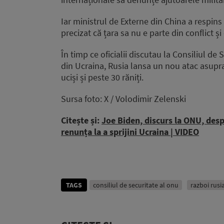
Iar ministrul de Externe din China a respins
precizat că țara sa nu e parte din conflict și
În timp ce oficialii discutau la Consiliul de
din Ucraina, Rusia lansa un nou atac asupra 
uciși și peste 30 răniți.
Sursa foto: X / Volodimir Zelenski
Citește și:
Joe Biden, discurs la ONU, desp
renunța la a sprijini Ucraina | VIDEO
TAGS
consiliul de securitate al onu
razboi rusi