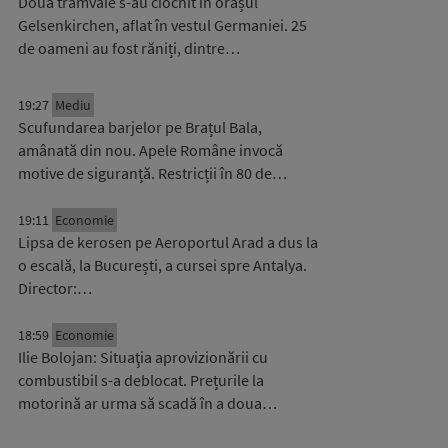
Două tramvaie s-au ciocnit în orașul
Gelsenkirchen, aflat în vestul Germaniei. 25
de oameni au fost răniți, dintre…
19:27
Mediu
Scufundarea barjelor pe Brațul Bala,
amânată din nou. Apele Române invocă
motive de siguranță. Restricții în 80 de…
19:11
Economie
Lipsa de kerosen pe Aeroportul Arad a dus la
o escală, la București, a cursei spre Antalya.
Director:…
18:59
Economie
Ilie Bolojan: Situaţia aprovizionării cu
combustibil s-a deblocat. Prețurile la
motorină ar urma să scadă în a doua…