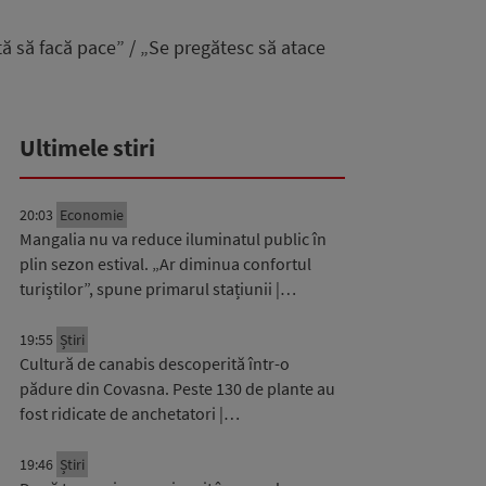
tă să facă pace” / „Se pregătesc să atace
Ultimele stiri
20:03
Economie
Mangalia nu va reduce iluminatul public în
plin sezon estival. „Ar diminua confortul
turiștilor”, spune primarul stațiunii |…
19:55
Știri
Cultură de canabis descoperită într-o
pădure din Covasna. Peste 130 de plante au
fost ridicate de anchetatori |…
19:46
Știri