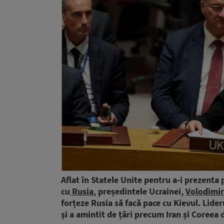
Aflat în Statele Unite pentru a-i prezenta 
cu
Rusia
, președintele Ucrainei,
Volodimir
forțeze Rusia să facă pace cu Kievul. Lider
și a amintit de țări precum Iran și Coreea 