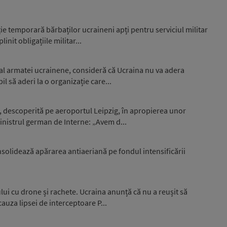
e temporară bărbaților ucraineni apți pentru serviciul militar
nit obligațiile militar...
 al armatei ucrainene, consideră că Ucraina nu va adera
l să aderi la o organizație care...
, descoperită pe aeroportul Leipzig, în apropierea unor
nistrul german de Interne: „Avem d...
nsolidează apărarea antiaeriană pe fondul intensificării
ui cu drone și rachete. Ucraina anunță că nu a reușit să
auza lipsei de interceptoare P...