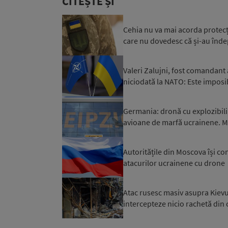
CITEȘTE ȘI
Cehia nu va mai acorda protecți
care nu dovedesc că și-au îndepli
Valeri Zalujni, fost comandant
niciodată la NATO: Este imposibi
Germania: dronă cu explozibili
avioane de marfă ucrainene. Mi
Autoritățile din Moscova își co
atacurilor ucrainene cu drone
Atac rusesc masiv asupra Kievul
intercepteze nicio rachetă din c