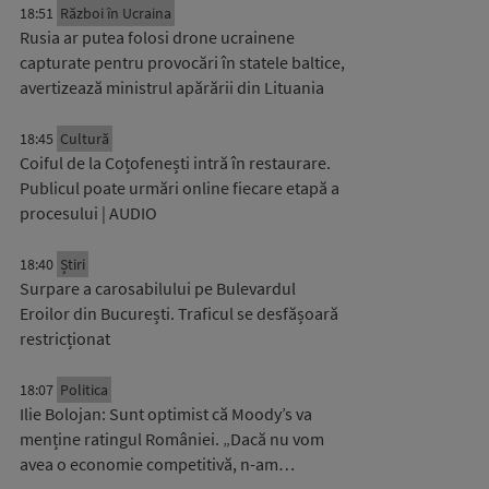
18:51
Război în Ucraina
Rusia ar putea folosi drone ucrainene
capturate pentru provocări în statele baltice,
avertizează ministrul apărării din Lituania
18:45
Cultură
Coiful de la Coțofenești intră în restaurare.
Publicul poate urmări online fiecare etapă a
procesului | AUDIO
18:40
Știri
Surpare a carosabilului pe Bulevardul
Eroilor din București. Traficul se desfășoară
restricționat
18:07
Politica
Ilie Bolojan: Sunt optimist că Moody’s va
menține ratingul României. „Dacă nu vom
avea o economie competitivă, n-am…