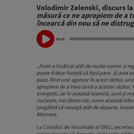
Volodimir Zelenski, discurs la
măsură ce ne apropiem de a tr
încearcă din nou să ne distru
Audio
Player
00:00
„Putin a încălcat atât de multe norme și reg
poate fi doar forțată să facă pace. Și asta 
pace, fiind unic agresor în acest război, uni
apropiem de a treia iarnă a acestui război,
energetic, iar în această toamnă, sunt și ma
nucleare, trei dintre ele, avem această info
pregătită să meargă atât de departe, însea
Moscova.
La Consiliul de Securitate al ONU, secretar
internaționale să denunțe ajutoarele milita