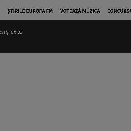
ȘTIRILE EUROPA FM
VOTEAZĂ MUZICA
CONCURS
i și de azi
14:00 - 23
Cea mai bună
EuropaFM