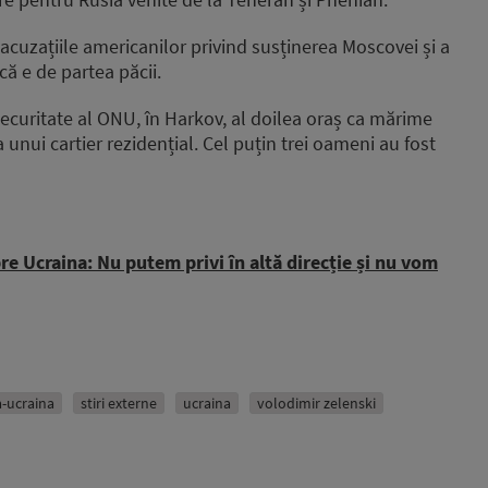
 acuzațiile americanilor privind susținerea Moscovei și a
 că e de partea păcii.
 Securitate al ONU, în Harkov, al doilea oraș ca mărime
unui cartier rezidențial. Cel puțin trei oameni au fost
re Ucraina: Nu putem privi în altă direcție și nu vom
a-ucraina
stiri externe
ucraina
volodimir zelenski