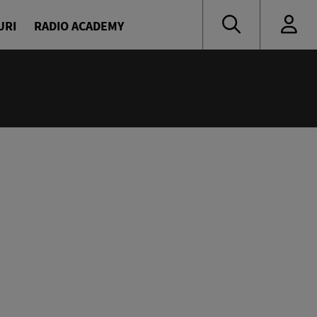
URI
RADIO ACADEMY
:55
 muzică de ieri și de azi