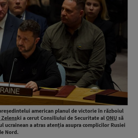
președintelui american planul de victorie în războiul
 Zelens
ki a cerut Consiliului de Securitate al
ONU
să
ul ucrainean a atras atenția asupra complicilor Rusiei
de Nord.