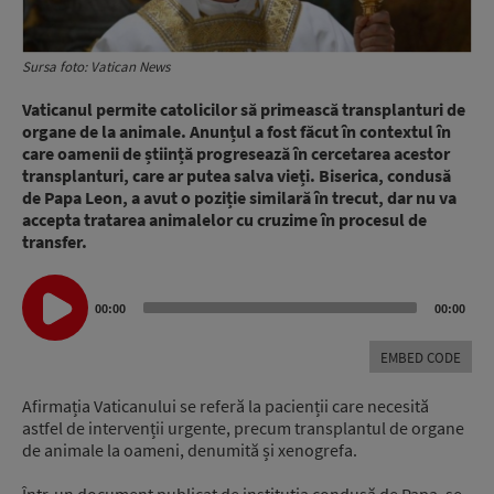
Sursa foto: Vatican News
Vaticanul permite catolicilor să primească transplanturi de
organe de la animale.
Anunțul a fost făcut în contextul în
care oamenii de știință progresează în cercetarea acestor
transplanturi, care ar putea salva vieți. Biserica, condusă
de Papa Leon, a avut o poziție similară în trecut, dar nu va
accepta tratarea animalelor cu cruzime în procesul de
transfer.
Audio
00:00
00:00
Player
EMBED CODE
Afirmația Vaticanului se referă la pacienții care necesită
astfel de intervenții urgente, precum transplantul de organe
de animale la oameni, denumită și xenogrefa.
Într-un document publicat de instituția condusă de Papa, se