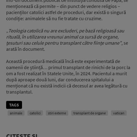
menționează că permite – din punct de vedere religios –
pacienților catolici astfel de proceduri, dar există o singură
condiție: animalele să nu fie tratate cu cruzime.
„
Teologia catolică nu are excluderi, pe bază religioasă sau
rituală, în utilizarea vreunui animal ca sursă de organe,
ţesuturi sau celule pentru transplant către fiinţe umane”
, se
arată în document.
Această procedură medicală încă este experimentată de
oamenii de știință… primul transplant de rinichi de la porc la
om a fost realizat în Statele Unite, în 2024. Pacientul a murit
după aproape două luni, dar conducerea spitalului a
menționat că nu există indicii că decesul ar avea legătură cu
transplantul.
TAGS
animale
catolici
stiri externe
transplant de organe
vatican
CITEȘTE ȘI