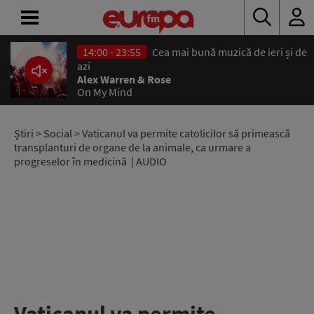
14:00 - 23:55
Cea mai bună muzică de ieri și de
ACASĂ
azi
Alex Warren & Rose
On My Mind
ȘTIRI
RADIO
Știri
>
Social
> Vaticanul va permite catolicilor să primească
transplanturi de organe de la animale, ca urmare a
progreselor în medicină | AUDIO
CONCURSURI
PODCAST
ASCULTĂ
LIVE