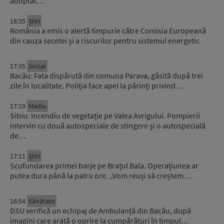
adoptat…
18:35
Știri
România a emis o alertă timpurie către Comisia Europeană
din cauza secetei și a riscurilor pentru sistemul energetic
17:35
Social
Bacău: Fata dispărută din comuna Parava, găsită după trei
zile în localitate. Poliția face apel la părinți privind…
17:19
Mediu
Sibiu: Incendiu de vegetație pe Valea Avrigului. Pompierii
intervin cu două autospeciale de stingere și o autospecială
de…
17:11
Știri
Scufundarea primei barje pe Brațul Bala. Operațiunea ar
putea dura până la patru ore. „Vom reuși să creștem…
16:54
Sănătate
DSU verifică un echipaj de Ambulanță din Bacău, după
imagini care arată o oprire la cumpărături în timpul…