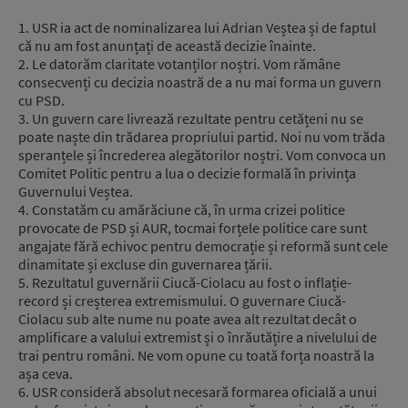
1. USR ia act de nominalizarea lui Adrian Veștea și de faptul
că nu am fost anunțați de această decizie înainte.
2. Le datorăm claritate votanților noștri. Vom rămâne
consecvenți cu decizia noastră de a nu mai forma un guvern
cu PSD.
3. Un guvern care livrează rezultate pentru cetățeni nu se
poate naște din trădarea propriului partid. Noi nu vom trăda
speranțele și încrederea alegătorilor noștri. Vom convoca un
Comitet Politic pentru a lua o decizie formală în privința
Guvernului Veștea.
4. Constatăm cu amărăciune că, în urma crizei politice
provocate de PSD și AUR, tocmai forțele politice care sunt
angajate fără echivoc pentru democrație și reformă sunt cele
dinamitate și excluse din guvernarea țării.
5. Rezultatul guvernării Ciucă-Ciolacu au fost o inflație-
record și creșterea extremismului. O guvernare Ciucă-
Ciolacu sub alte nume nu poate avea alt rezultat decât o
amplificare a valului extremist și o înrăutățire a nivelului de
trai pentru români. Ne vom opune cu toată forța noastră la
așa ceva.
6. USR consideră absolut necesară formarea oficială a unui