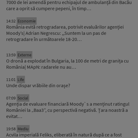
7000 de lei amendă pentru echipajul de ambulanță din Bacău
care a oprit să cumpere pepeni, în timp…
14:32
Economie
România evită retrogradarea, potrivit evaluărilor agenției
Moody’s| Adrian Negrescu: ,,Suntem la un pas de
retrogradare în următoarele 18-20…
13:59
Externe
O dronă a explodat în Bulgaria, la 100 de metri de granița cu
România| MApN: radarele nu au…
11:01
Life
Unde dispar vrăbiile din orașe?
07:09
Social
Agenția de evaluare financiară Moody`s a menținut ratingul
României la „Baa3”, cu perspectivă negativă. Țara noastră a
evitat…
19:58
Mediu
Acvila imperială Feliks, eliberată în natură după ce a fost