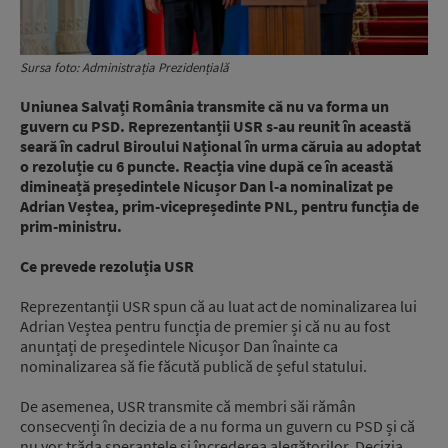
Sursa foto: Administrația Prezidențială
Uniunea Salvați România transmite că nu va forma un
guvern cu PSD. Reprezentanții USR s-au reunit în această
seară în cadrul Biroului Național în urma căruia au adoptat
o rezoluție cu 6 puncte. Reacția vine după ce în această
dimineață președintele Nicușor Dan l-a nominalizat pe
Adrian Veștea, prim-vicepreședinte PNL, pentru funcția de
prim-ministru.
Ce prevede rezoluția USR
Reprezentanții USR spun că au luat act de nominalizarea lui
Adrian Veștea pentru funcția de premier și că nu au fost
anunțați de președintele Nicușor Dan înainte ca
nominalizarea să fie făcută publică de șeful statului.
De asemenea, USR transmite că membri săi rămân
consecvenți în decizia de a nu forma un guvern cu PSD și că
nu vor trăda speranțele și încrederea alegătorilor. Decizia