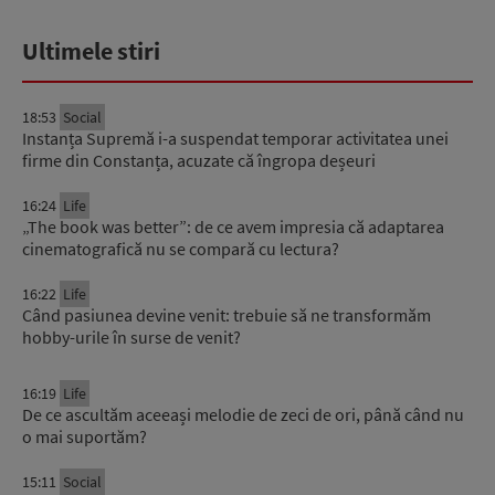
Ultimele stiri
18:53
Social
Instanța Supremă i-a suspendat temporar activitatea unei
firme din Constanța, acuzate că îngropa deșeuri
16:24
Life
„The book was better”: de ce avem impresia că adaptarea
cinematografică nu se compară cu lectura?
16:22
Life
Când pasiunea devine venit: trebuie să ne transformăm
hobby-urile în surse de venit?
16:19
Life
De ce ascultăm aceeași melodie de zeci de ori, până când nu
o mai suportăm?
15:11
Social