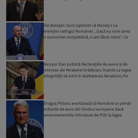
Ilie Bolojan: Sunt optimist că Moody’s va
menține ratingul României. „Dacă nu vom avea
o economie competitivă, n-am făcut nimic”. Ce
spune despre viit...
Nicușor Dan publică declarațiile de avere și de
interese ale Mirabelei Grădinaru înainte ca legea
integrității să intre în dezbaterea Senatului, for
d...
Dragoș Pîslaru avertizează că România ar pierde
miliarde de euro din fonduri europene dacă
amendamentele introduse de PSD la legea
decarbonizării ar f...