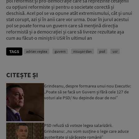
pol reformist și pro-democrație care să reprezinte cetățenii
cu opțiuni reformiste și pentru o societate corectă și
deschisă. Acel pol se va opune atât extremismului, cât și unui
stat corupt, azi și în anii care vor urma. Doar în jurul acestui
pol se poate forma un guvern care să mențină direcția
reformistă și a democrației și care să livreze rezultate așa
cum au făcut-o miniștrii USR în ultimul an
TAGS
adrian veștea
guvern
nicușor dan
psd
usr
CITEȘTE ȘI
Grindeanu, despre formarea unui nou Executiv:
„Poate să se facă un Guvern și fără cele 127 de
voturi ale PSD/ Nu depinde doar de noi”
PSD refuză să voteze legea salarizării.
Grindeanu: „nu vom susține o lege care aduce
austeritate şi sărăceşte românii”