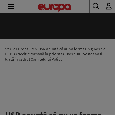
ACASĂ
ȘTIRI
RADIO
Știrile Europa FM
> USR anunță că nu va forma un guvern cu
PSD. O decizie formală în privința Guvernului Veștea va fi
luată în cadrul Comitetului Politic
CONCURSURI
PODCAST
ASCULTĂ
LIVE