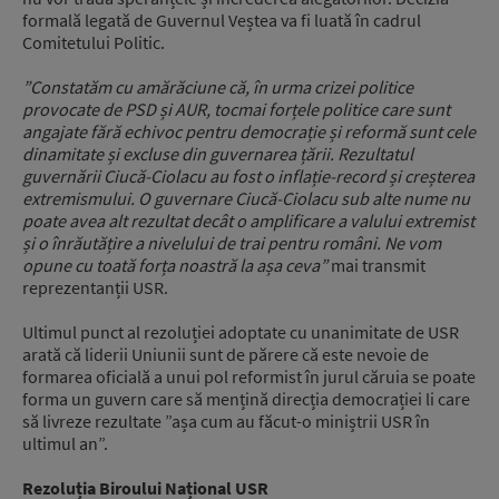
formală legată de Guvernul Veștea va fi luată în cadrul
Comitetului Politic.
”Constatăm cu amărăciune că, în urma crizei politice
provocate de PSD și AUR, tocmai forțele politice care sunt
angajate fără echivoc pentru democrație și reformă sunt cele
dinamitate și excluse din guvernarea țării. Rezultatul
guvernării Ciucă-Ciolacu au fost o inflație-record și creșterea
extremismului. O guvernare Ciucă-Ciolacu sub alte nume nu
poate avea alt rezultat decât o amplificare a valului extremist
și o înrăutățire a nivelului de trai pentru români. Ne vom
opune cu toată forța noastră la așa ceva”
mai transmit
reprezentanții USR.
Ultimul punct al rezoluției adoptate cu unanimitate de USR
arată că liderii Uniunii sunt de părere că este nevoie de
formarea oficială a unui pol reformist în jurul căruia se poate
forma un guvern care să mențină direcția democrației li care
să livreze rezultate ”așa cum au făcut-o miniștrii USR în
ultimul an”.
Rezoluția Biroului Național USR