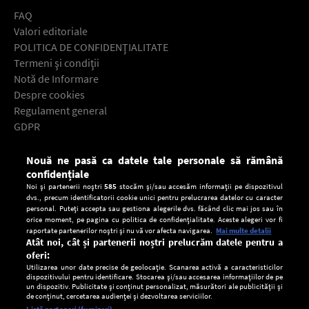
FAQ
Valori editoriale
POLITICA DE CONFIDENŢIALITATE
Termeni şi condiţii
Notă de Informare
Despre cookies
Regulament general
GDPR
Contact
Nouă ne pasă ca datele tale personale să rămână
Descarcă gratuit aplicaţia Europa FM pentru smartphone:
confidențiale
Noi și partenerii noștri
585
stocăm și/sau accesăm informații pe dispozitivul
dvs., precum identificatorii cookie unici pentru prelucrarea datelor cu caracter
personal. Puteți accepta sau gestiona alegerile dvs. făcând clic mai jos sau în
orice moment, pe pagina cu politica de confidențialitate. Aceste alegeri vor fi
raportate partenerilor noștri și nu vă vor afecta navigarea.
Mai multe detalii
Atât noi, cât și partenerii noștri prelucrăm datele pentru a
oferi:
Utilizarea unor date precise de geolocație. Scanarea activă a caracteristicilor
dispozitivului pentru identificare. Stocarea și/sau accesarea informațiilor de pe
un dispozitiv. Publicitate și conținut personalizat, măsurători ale publicității și
de conținut, cercetarea audienței și dezvoltarea serviciilor.
Setări:
Listă parteneri (furnizori)