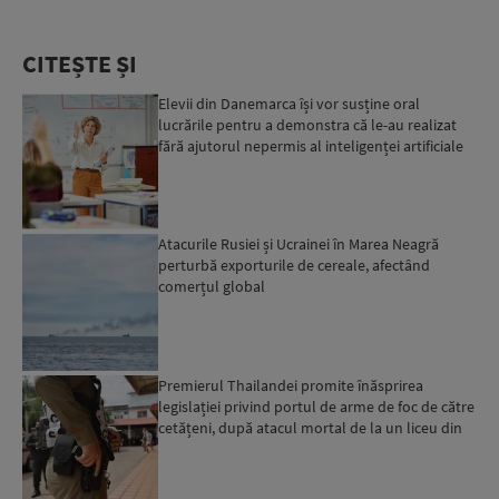
CITEȘTE ȘI
Elevii din Danemarca își vor susține oral
lucrările pentru a demonstra că le-au realizat
fără ajutorul nepermis al inteligenței artificiale
Atacurile Rusiei și Ucrainei în Marea Neagră
perturbă exporturile de cereale, afectând
comerțul global
Premierul Thailandei promite înăsprirea
legislației privind portul de arme de foc de către
cetățeni, după atacul mortal de la un liceu din
Bangkok...