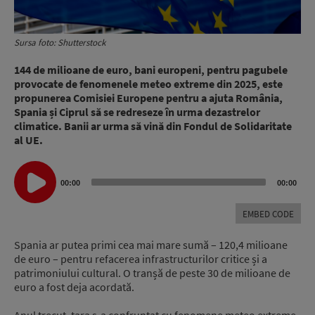
Sursa foto: Shutterstock
144 de milioane de euro, bani europeni, pentru pagubele
provocate de fenomenele meteo extreme din 2025, este
propunerea Comisiei Europene pentru a ajuta România,
Spania și Ciprul să se redreseze în urma dezastrelor
climatice. Banii ar urma să vină din Fondul de Solidaritate
al UE.
Audio
00:00
00:00
Player
EMBED CODE
Spania ar putea primi cea mai mare sumă – 120,4 milioane
de euro – pentru refacerea infrastructurilor critice și a
patrimoniului cultural. O tranșă de peste 30 de milioane de
euro a fost deja acordată.
Anul trecut, țara s-a confruntat cu fenomene meteo extreme