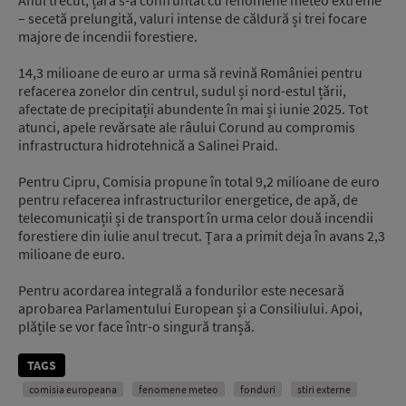
– secetă prelungită, valuri intense de căldură și trei focare
majore de incendii forestiere.
14,3 milioane de euro ar urma să revină României pentru
refacerea zonelor din centrul, sudul și nord-estul țării,
afectate de precipitații abundente în mai și iunie 2025. Tot
atunci, apele revărsate ale râului Corund au compromis
infrastructura hidrotehnică a Salinei Praid.
Pentru Cipru, Comisia propune în total 9,2 milioane de euro
pentru refacerea infrastructurilor energetice, de apă, de
telecomunicații și de transport în urma celor două incendii
forestiere din iulie anul trecut. Țara a primit deja în avans 2,3
milioane de euro.
Pentru acordarea integrală a fondurilor este necesară
aprobarea Parlamentului European și a Consiliului. Apoi,
plățile se vor face într-o singură tranșă.
TAGS
comisia europeana
fenomene meteo
fonduri
stiri externe