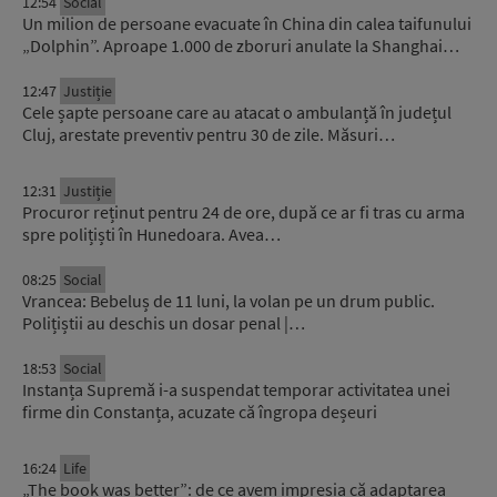
12:54
Social
Un milion de persoane evacuate în China din calea taifunului
„Dolphin”. Aproape 1.000 de zboruri anulate la Shanghai…
12:47
Justiție
Cele șapte persoane care au atacat o ambulanță în județul
Cluj, arestate preventiv pentru 30 de zile. Măsuri…
12:31
Justiție
Procuror reținut pentru 24 de ore, după ce ar fi tras cu arma
spre polițiști în Hunedoara. Avea…
08:25
Social
Vrancea: Bebeluș de 11 luni, la volan pe un drum public.
Polițiștii au deschis un dosar penal |…
18:53
Social
Instanța Supremă i-a suspendat temporar activitatea unei
firme din Constanța, acuzate că îngropa deșeuri
16:24
Life
„The book was better”: de ce avem impresia că adaptarea