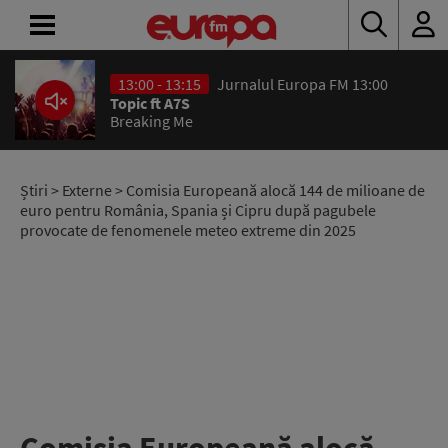
13:00 - 13:15
Jurnalul Europa FM 13:00
ACASĂ
Topic ft A7S
Breaking Me
ȘTIRI
RADIO
Știri
>
Externe
> Comisia Europeană alocă 144 de milioane de
euro pentru România, Spania și Cipru după pagubele
provocate de fenomenele meteo extreme din 2025
CONCURSURI
PODCAST
ASCULTĂ
LIVE