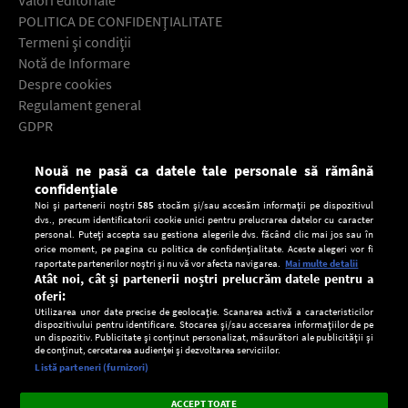
Valori editoriale
POLITICA DE CONFIDENŢIALITATE
Termeni şi condiţii
Notă de Informare
Despre cookies
Regulament general
GDPR
Contact
Nouă ne pasă ca datele tale personale să rămână
Descarcă gratuit aplicaţia Europa FM pentru smartphone:
confidențiale
Noi și partenerii noștri
585
stocăm și/sau accesăm informații pe dispozitivul
dvs., precum identificatorii cookie unici pentru prelucrarea datelor cu caracter
personal. Puteți accepta sau gestiona alegerile dvs. făcând clic mai jos sau în
orice moment, pe pagina cu politica de confidențialitate. Aceste alegeri vor fi
raportate partenerilor noștri și nu vă vor afecta navigarea.
Mai multe detalii
Atât noi, cât și partenerii noștri prelucrăm datele pentru a
oferi:
Utilizarea unor date precise de geolocație. Scanarea activă a caracteristicilor
dispozitivului pentru identificare. Stocarea și/sau accesarea informațiilor de pe
un dispozitiv. Publicitate și conținut personalizat, măsurători ale publicității și
de conținut, cercetarea audienței și dezvoltarea serviciilor.
Setări:
Listă parteneri (furnizori)
Ascultă Europa FM în aplicație
Dark
×
Instalează
Radio live, podcasturi, știri și alerte
ACCEPT TOATE