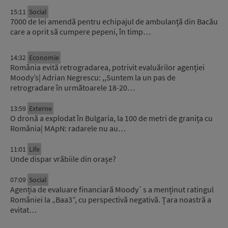
15:11
Social
7000 de lei amendă pentru echipajul de ambulanță din Bacău
care a oprit să cumpere pepeni, în timp…
14:32
Economie
România evită retrogradarea, potrivit evaluărilor agenției
Moody’s| Adrian Negrescu: ,,Suntem la un pas de
retrogradare în următoarele 18-20…
13:59
Externe
O dronă a explodat în Bulgaria, la 100 de metri de granița cu
România| MApN: radarele nu au…
11:01
Life
Unde dispar vrăbiile din orașe?
07:09
Social
Agenția de evaluare financiară Moody`s a menținut ratingul
României la „Baa3”, cu perspectivă negativă. Țara noastră a
evitat…