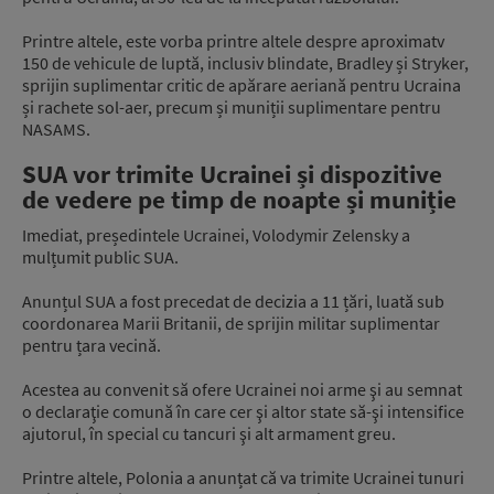
Printre altele, este vorba printre altele despre aproximatv
150 de vehicule de luptă, inclusiv blindate, Bradley și Stryker,
sprijin suplimentar critic de apărare aeriană pentru Ucraina
și rachete sol-aer, precum și muniții suplimentare pentru
NASAMS.
SUA vor trimite Ucrainei și dispozitive
de vedere pe timp de noapte și muniție
Imediat, președintele Ucrainei, Volodymir Zelensky a
mulțumit public SUA.
Anunțul SUA a fost precedat de decizia a 11 țări, luată sub
coordonarea Marii Britanii, de sprijin militar suplimentar
pentru țara vecină.
Acestea au convenit să ofere Ucrainei noi arme şi au semnat
o declaraţie comună în care cer şi altor state să-şi intensifice
ajutorul, în special cu tancuri şi alt armament greu.
Printre altele, Polonia a anunțat că va trimite Ucrainei tunuri