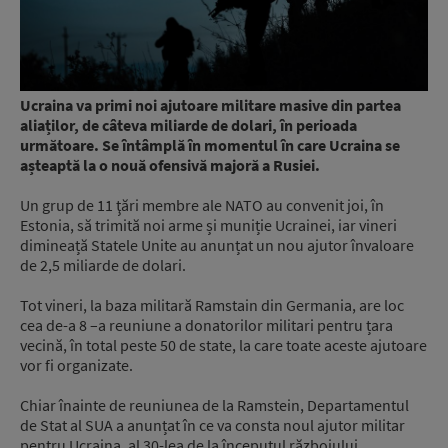
Ucraina va primi noi ajutoare militare masive din partea
aliaților, de câteva miliarde de dolari, în perioada
următoare. Se întâmplă în momentul în care Ucraina se
așteaptă la o nouă ofensivă majoră a Rusiei.
Un grup de 11 ţări membre ale NATO au convenit joi, în
Estonia, să trimită noi arme și muniție Ucrainei, iar vineri
dimineață Statele Unite au anunțat un nou ajutor învaloare
de 2,5 miliarde de dolari.
Tot vineri, la baza militară Ramstain din Germania, are loc
cea de-a 8 –a reuniune a donatorilor militari pentru țara
vecină, în total peste 50 de state, la care toate aceste ajutoare
vor fi organizate.
Chiar înainte de reuniunea de la Ramstein, Departamentul
de Stat al SUA a anunțat în ce va consta noul ajutor militar
pentru Ucraina, al 30-lea de la începutul războiului.