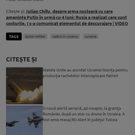
Citește și:
Iulian Chifu, despre arma nucleară cu care
amenința Putin în urmă cu 4 luni: Rusia a realizat care sunt
costurile. I s-a comunicat elementul de descurajare | VIDEO
TAGS
ajutor militar
razboi in ucraina
ucraina
CITEȘTE ȘI
Statele Unite au acordat Ucrainei licența pentru
producția rachetelor interceptoare Patriot
O nouă alertă aeriană, azi-noapte, la granița
României, după un atac cu drone în Ucraina. A
fost emis mesaj RO-Alert în județul Tulcea