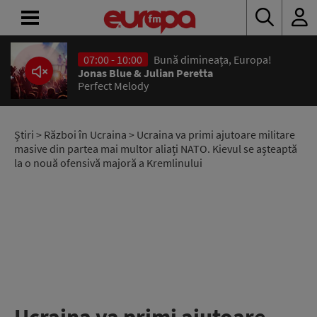
07:00 - 10:00
Bună dimineața, Europa!
ACASĂ
Jonas Blue & Julian Peretta
Perfect Melody
ȘTIRI
RADIO
Știri
>
Război în Ucraina
> Ucraina va primi ajutoare militare
masive din partea mai multor aliați NATO. Kievul se așteaptă
la o nouă ofensivă majoră a Kremlinului
CONCURSURI
PODCAST
ASCULTĂ
LIVE