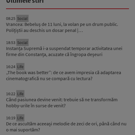
Ultimele stiri
08:25
Social
Vrancea: Bebeluș de 11 luni, la volan pe un drum public.
Polițiștii au deschis un dosar penal |…
18:53
Social
Instanța Supremă i-a suspendat temporar activitatea unei
firme din Constanța, acuzate că îngropa deșeuri
16:24
Life
„The book was better”: de ce avem impresia că adaptarea
cinematografică nu se compară cu lectura?
16:22
Life
Când pasiunea devine venit: trebuie să ne transformăm
hobby-urile în surse de venit?
16:19
Life
De ce ascultăm aceeași melodie de zeci de ori, până când nu
o mai suportăm?