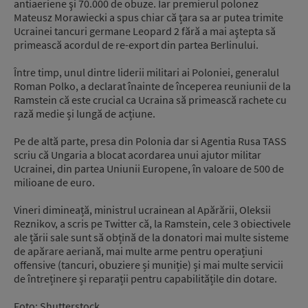
antiaeriene şi 70.000 de obuze. Iar premierul polonez
Mateusz Morawiecki a spus chiar că țara sa ar putea trimite
Ucrainei tancuri germane Leopard 2 fără a mai aştepta să
primească acordul de re-export din partea Berlinului.
Între timp, unul dintre liderii militari ai Poloniei, generalul
Roman Polko, a declarat înainte de începerea reuniunii de la
Ramstein că este crucial ca Ucraina să primească rachete cu
rază medie și lungă de acțiune.
Pe de altă parte, presa din Polonia dar si Agentia Rusa TASS
scriu că Ungaria a blocat acordarea unui ajutor militar
Ucrainei, din partea Uniunii Europene, în valoare de 500 de
milioane de euro.
Vineri dimineață, ministrul ucrainean al Apărării, Oleksii
Reznikov, a scris pe Twitter că, la Ramstein, cele 3 obiectivele
ale țării sale sunt să obțină de la donatori mai multe sisteme
de apărare aeriană, mai multe arme pentru operațiuni
offensive (tancuri, obuziere și muniție) și mai multe servicii
de întreținere și reparații pentru capabilitățile din dotare.
Foto: Shutterstock