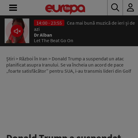
14:00 - 23:55
Cea mai bună muzică de ieri și de
ACASĂ
azi
Dr Alban
Let The Beat Go On
ȘTIRI
RADIO
Știri
>
Război în Iran
> Donald Trump a suspendat un atac
planificat asupra Iranului. Se va încheia un acord de pace
„foarte satisfăcător” pentru SUA, i-au transmis lideri din Golf
CONCURSURI
PODCAST
ASCULTĂ
LIVE