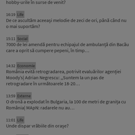
hobby-urile în surse de venit?
16:19
Life
De ce ascultăm aceeași melodie de zeci de ori, până când nu
o mai suportăm?
15:11
Social
7000 de lei amendă pentru echipajul de ambulanță din Bacău
care a oprit să cumpere pepeni, în timp…
14:32
Economie
România evită retrogradarea, potrivit evaluărilor agenției
Moody’s| Adrian Negrescu: ,,Suntem la un pas de
retrogradare în următoarele 18-20…
13:59
Externe
O dronă a explodat în Bulgaria, la 100 de metri de granița cu
România| MApN: radarele nu au…
11:01
Life
Unde dispar vrăbiile din orașe?