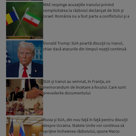
MAE respinge acuzațiile Iranului privind
complicitatea la războiul declanșat de SUA și
Israel: România nu a fost parte a conflictului și a
susținut ef...
Donald Trump: SUA poartă discuţii cu Iranul,
chiar dacă atacurile din timpul nopţii continuă
SUA și Iranul au semnat, în Franța, un
memorandum de încetare a focului. Care sunt
prevederile documentului
Rusia și SUA, din nou față în față pentru discuții
despre Ucraina. Statele Unite vor continua să
sprijine încheierea războiului, spune Marco