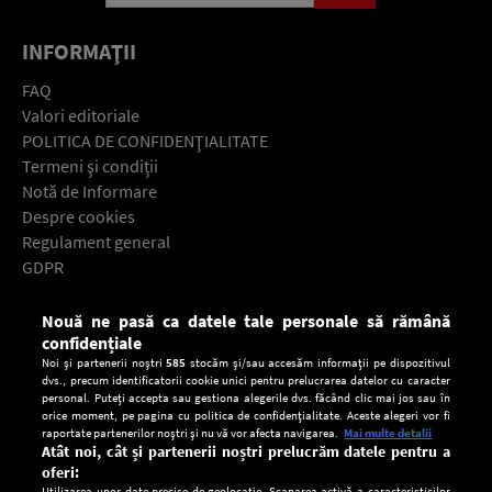
INFORMAŢII
FAQ
Valori editoriale
POLITICA DE CONFIDENŢIALITATE
Termeni şi condiţii
Notă de Informare
Despre cookies
Regulament general
GDPR
Contact
Nouă ne pasă ca datele tale personale să rămână
Descarcă gratuit aplicaţia Europa FM pentru smartphone:
confidențiale
Noi și partenerii noștri
585
stocăm și/sau accesăm informații pe dispozitivul
dvs., precum identificatorii cookie unici pentru prelucrarea datelor cu caracter
personal. Puteți accepta sau gestiona alegerile dvs. făcând clic mai jos sau în
orice moment, pe pagina cu politica de confidențialitate. Aceste alegeri vor fi
raportate partenerilor noștri și nu vă vor afecta navigarea.
Mai multe detalii
Atât noi, cât și partenerii noștri prelucrăm datele pentru a
oferi:
Utilizarea unor date precise de geolocație. Scanarea activă a caracteristicilor