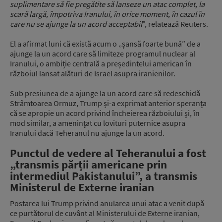
suplimentare să fie pregătite să lanseze un atac complet, la
scară largă, împotriva Iranului, în orice moment, în cazul în
care nu se ajunge la un acord acceptabil
”, relatează Reuters.
El a afirmat luni că există acum o „șansă foarte bună” de a
ajunge la un acord care să limiteze programul nuclear al
Iranului, o ambiție centrală a președintelui american în
războiul lansat alături de Israel asupra iranienilor.
Sub presiunea de a ajunge la un acord care să redeschidă
Strâmtoarea Ormuz, Trump și-a exprimat anterior speranța
că se apropie un acord privind încheierea războiului și, în
mod similar, a amenințat cu lovituri puternice asupra
Iranului dacă Teheranul nu ajunge la un acord.
Punctul de vedere al Teheranului a fost
„transmis părții americane prin
intermediul Pakistanului”, a transmis
Ministerul de Externe iranian
Postarea lui Trump privind anularea unui atac a venit după
ce purtătorul de cuvânt al Ministerului de Externe iranian,