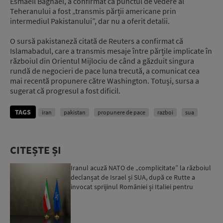
Esmaeil Baghaei, a confirmat că punctul de vedere al
Teheranului a fost „transmis părții americane prin
intermediul Pakistanului”, dar nu a oferit detalii.
O sursă pakistaneză citată de Reuters a confirmat că
Islamabadul, care a transmis mesaje între părțile implicate în
războiul din Orientul Mijlociu de când a găzduit singura
rundă de negocieri de pace luna trecută, a comunicat cea
mai recentă propunere către Washington. Totuși, sursa a
sugerat că progresul a fost dificil.
TAGS
iran
pakistan
propunere de pace
razboi
sua
CITEȘTE ȘI
Iranul acuză NATO de „complicitate” la războiul
declanșat de Israel și SUA, după ce Rutte a
invocat sprijinul României și Italiei pentru
operațiunea a...