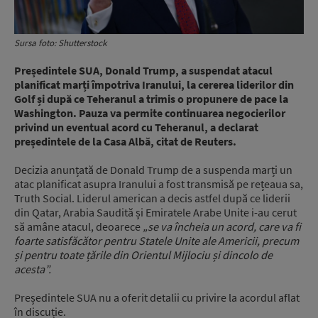
Sursa foto: Shutterstock
Președintele SUA, Donald Trump, a suspendat atacul
planificat marți împotriva Iranului, la cererea liderilor din
Golf și după ce Teheranul a trimis o propunere de pace la
Washington. Pauza va permite continuarea negocierilor
privind un eventual acord cu Teheranul, a declarat
președintele de la Casa Albă, citat de Reuters.
Decizia anunțată de Donald Trump de a suspenda marți un
atac planificat asupra Iranului a fost transmisă pe rețeaua sa,
Truth Social. Liderul american a decis astfel după ce liderii
din Qatar, Arabia Saudită și Emiratele Arabe Unite i-au cerut
să amâne atacul, deoarece
„se va încheia un acord, care va fi
foarte satisfăcător pentru Statele Unite ale Americii, precum
și pentru toate țările din Orientul Mijlociu și dincolo de
acesta”.
Președintele SUA nu a oferit detalii cu privire la acordul aflat
în discuție.