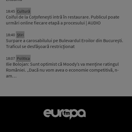
18:45
Cultură
Coiful de la Coțofenești intră în restaurare. Publicul poate
urmări online fiecare etapă a procesului | AUDIO
18:40
Știri
Surpare a carosabilului pe Bulevardul Eroilor din București.
Traficul se desfășoară restricționat
18:07
Politica
Ilie Bolojan: Sunt optimist că Moody’s va menține ratingul
României. „Dacă nu vom avea o economie competitivă, n-
am…