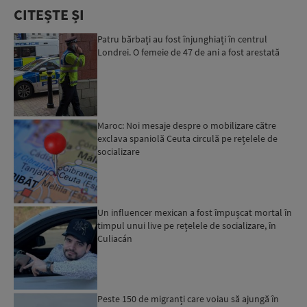
CITEȘTE ȘI
Patru bărbați au fost înjunghiați în centrul
Londrei. O femeie de 47 de ani a fost arestată
Maroc: Noi mesaje despre o mobilizare către
exclava spaniolă Ceuta circulă pe rețelele de
socializare
Un influencer mexican a fost împușcat mortal în
timpul unui live pe rețelele de socializare, în
Culiacán
Peste 150 de migranți care voiau să ajungă în