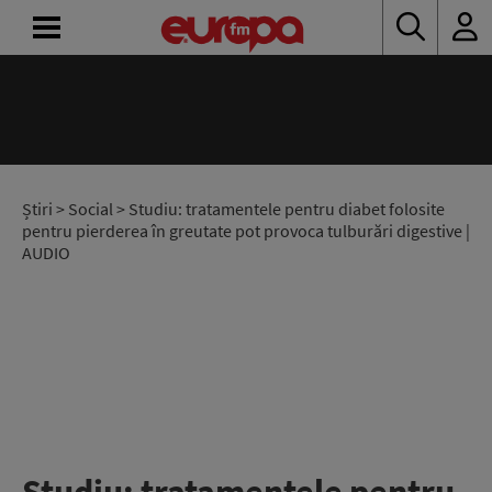
ACASĂ
ȘTIRI
RADIO
Știri
>
Social
> Studiu: tratamentele pentru diabet folosite
pentru pierderea în greutate pot provoca tulburări digestive |
AUDIO
CONCURSURI
PODCAST
ASCULTĂ
LIVE