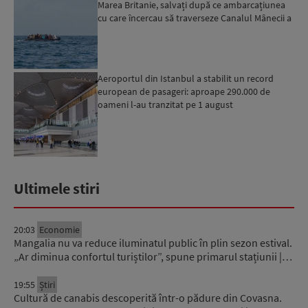
Marea Britanie, salvați după ce ambarcațiunea
cu care încercau să traverseze Canalul Mânecii a
luat foc...
Aeroportul din Istanbul a stabilit un record
european de pasageri: aproape 290.000 de
oameni l-au tranzitat pe 1 august
Ultimele stiri
20:03
Economie
Mangalia nu va reduce iluminatul public în plin sezon estival.
„Ar diminua confortul turiștilor”, spune primarul stațiunii |…
19:55
Știri
Cultură de canabis descoperită într-o pădure din Covasna.