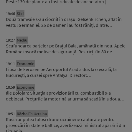
Peste 130 de plante au fost ridicate de anchetatori |…
19:46
Știri
Două tramvaie s-au ciocnit în orașul Gelsenkirchen, aflat în
vestul Germaniei. 25 de oameni au fost răniți, dintre…
19:27
Mediu
Scufundarea barjelor pe Brațul Bala, amânată din nou. Apele
Române invocă motive de siguranță. Restricții în 80 de…
19:11
Economie
Lipsa de kerosen pe Aeroportul Arad a dus la o escală, la
București, a cursei spre Antalya. Director:…
18:59
Economie
Ilie Bolojan: Situaţia aprovizionării cu combustibil s-a
deblocat. Prețurile la motorină ar urma să scadă în a doua…
18:51
Război în Ucraina
Rusia ar putea folosi drone ucrainene capturate pentru
provocări în statele baltice, avertizează ministrul apărării din
Lituania