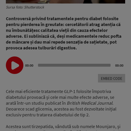
Sursa foto: Shutterstock
Controversă privind tratamentele pentru diabet folosite
pentru pierderea în greutate: cercetătorii atrag atenția că
nu îmbunătățesc calitatea vieții din cauza efectelor
adverse. Ei subliniază că, deși medicamentele reduc pofta
de mâncare și dau mai repede senzația de sațietate, pot
provoca adesea tulburări digestive.
Audio
00:00
00:00
Player
EMBED CODE
Cele mai eficiente tratamente GLP-1 folosite împotriva
diabetului provoacă și cele mai multe efecte adverse, se
arată într-un studiu publicat în
British Medical Journal
.
Deoarece scad glicemia, acestea au fost dezvoltate inițial
exclusiv pentru tratarea diabetului de tip 2.
Acestea sunt tirzepatida, vândută sub numele Mounjaro, și