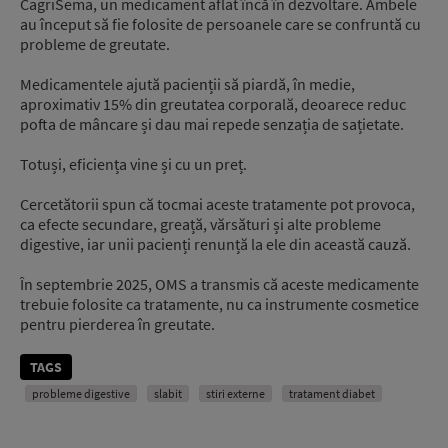
CagriSema, un medicament aflat încă în dezvoltare. Ambele
au început să fie folosite de persoanele care se confruntă cu
probleme de greutate.
Medicamentele ajută pacienții să piardă, în medie,
aproximativ 15% din greutatea corporală, deoarece reduc
pofta de mâncare și dau mai repede senzația de sațietate.
Totuși, eficiența vine și cu un preț.
Cercetătorii spun că tocmai aceste tratamente pot provoca,
ca efecte secundare, greață, vărsături și alte probleme
digestive, iar unii pacienți renunță la ele din această cauză.
În septembrie 2025, OMS a transmis că aceste medicamente
trebuie folosite ca tratamente, nu ca instrumente cosmetice
pentru pierderea în greutate.
TAGS
probleme digestive
slabit
stiri externe
tratament diabet