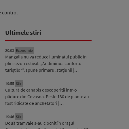
e control
Ultimele stiri
20:03
Economie
Mangalia nu va reduce iluminatul public în
plin sezon estival. „Ar diminua confortul
turiștilor”, spune primarul stațiunii |…
19:55
Știri
Cultură de canabis descoperită într-o
pădure din Covasna. Peste 130 de plante au
fost ridicate de anchetatori |…
19:46
Știri
Două tramvaie s-au ciocnit în orașul