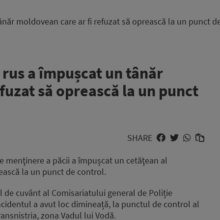
tânăr moldovean care ar fi refuzat să oprească la un punct d
r rus a împușcat un tânăr
fuzat să oprească la un punct
SHARE
 de menţinere a păcii a împușcat un cetăţean al
rească la un punct de control.
l de cuvânt al Comisariatului general de Poliție
incidentul a avut loc dimineață, la punctul de control al
ansnistria, zona Vadul lui Vodă.