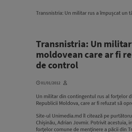
Transnistria: Un militar rus a împușcat un 
Transnistria: Un milita
moldovean care ar fi re
de control
01/01/2012
Un militar din contingentul rus al forţelor
Republicii Moldova, care ar fi refuzat să op
Site-ul Unimedia.md îl citează pe purtătoru
Chișinău, Adrian Jovmir. Potrivit acestuia, 
forţelor comune de menţinere a păcii din Tr