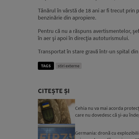
Tânărul în vârstă de 18 ani ar fi trecut pri
benzinărie din apropiere.
Pentru că nu a răspuns avertismentelor, şefu
în aer şi apoi în direcţia autoturismului.
Transportat în stare gravă într-un spital din
TAGS
stiri externe
CITEȘTE ȘI
Cehia nu va mai acorda protecți
care nu dovedesc că și-au îndepli
Germania: dronă cu explozibili