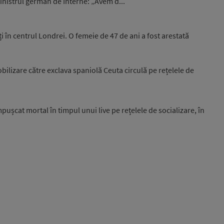
nistrul german de Interne: „Avem d...
i în centrul Londrei. O femeie de 47 de ani a fost arestată
ilizare către exclava spaniolă Ceuta circulă pe rețelele de
pușcat mortal în timpul unui live pe rețelele de socializare, în