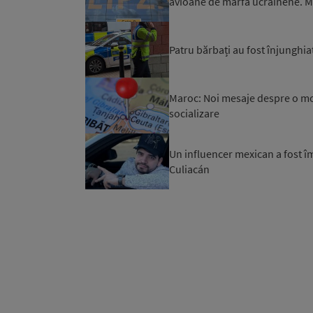
avioane de marfă ucrainene. Mi
Patru bărbați au fost înjunghiaț
Maroc: Noi mesaje despre o mob
socializare
Un influencer mexican a fost îm
Culiacán