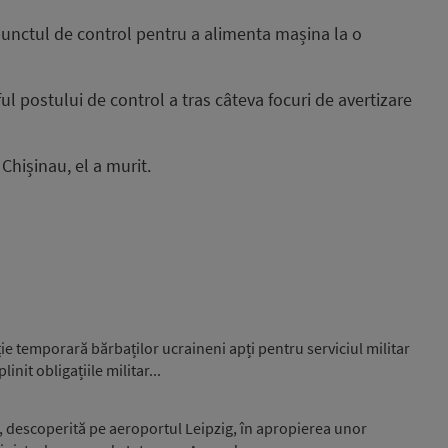
n punctul de control pentru a alimenta mașina la o
l postului de control a tras câteva focuri de avertizare
 Chișinau, el a murit.
e temporară bărbaților ucraineni apți pentru serviciul militar
nit obligațiile militar...
, descoperită pe aeroportul Leipzig, în apropierea unor