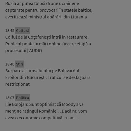
Rusia ar putea folosi drone ucrainene
capturate pentru provocări în statele baltice,
avertizează ministrul apărării din Lituania
18:45
Cultură
Coiful de la Coțofenești intră în restaurare.
Publicul poate urmări online fiecare etapă a
procesului | AUDIO
18:40
Știri
Surpare a carosabilului pe Bulevardul
Eroilor din București. Traficul se desfășoară
restricționat
18:07
Politica
Ilie Bolojan: Sunt optimist că Moody’s va
menține ratingul României. „Dacă nu vom
avea o economie competitivă, n-am…