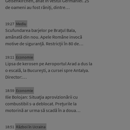
Gelsenkirchen, aflat în vestul Germaniei. 25
de oameni au fost răniți, dintre…
19:27
Mediu
Scufundarea barjelor pe Brațul Bala,
amânată din nou. Apele Române invocă
motive de siguranță. Restricții în 80 de…
19:11
Economie
Lipsa de kerosen pe Aeroportul Arad a dus la
o escală, la București, a cursei spre Antalya.
Director:…
18:59
Economie
Ilie Bolojan: Situaţia aprovizionării cu
combustibil s-a deblocat. Prețurile la
motorină ar urma să scadă în a doua…
18:51
Război în Ucraina