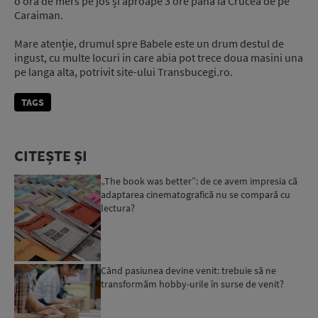
o oră de mers pe jos și aproape 3 ore până la Crucea de pe
Caraiman.
Mare atenție, drumul spre Babele este un drum destul de
ingust, cu multe locuri in care abia pot trece doua masini una
pe langa alta, potrivit site-ului Transbucegi.ro.
TAGS
CITEȘTE ȘI
„The book was better”: de ce avem impresia că
adaptarea cinematografică nu se compară cu
lectura?
Când pasiunea devine venit: trebuie să ne
transformăm hobby-urile în surse de venit?