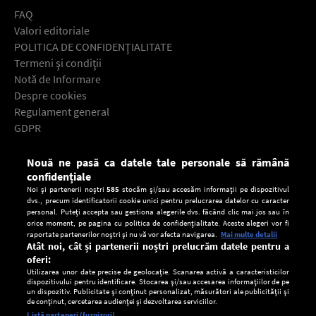
FAQ
Valori editoriale
POLITICA DE CONFIDENŢIALITATE
Termeni şi condiţii
Notă de Informare
Despre cookies
Regulament general
GDPR
Contact
Nouă ne pasă ca datele tale personale să rămână
Descarcă gratuit aplicaţia Europa FM pentru smartphone:
confidențiale
Noi și partenerii noștri
585
stocăm și/sau accesăm informații pe dispozitivul
dvs., precum identificatorii cookie unici pentru prelucrarea datelor cu caracter
personal. Puteți accepta sau gestiona alegerile dvs. făcând clic mai jos sau în
orice moment, pe pagina cu politica de confidențialitate. Aceste alegeri vor fi
raportate partenerilor noștri și nu vă vor afecta navigarea.
Mai multe detalii
Atât noi, cât și partenerii noștri prelucrăm datele pentru a
oferi:
Utilizarea unor date precise de geolocație. Scanarea activă a caracteristicilor
dispozitivului pentru identificare. Stocarea și/sau accesarea informațiilor de pe
un dispozitiv. Publicitate și conținut personalizat, măsurători ale publicității și
de conținut, cercetarea audienței și dezvoltarea serviciilor.
Setări:
Listă parteneri (furnizori)