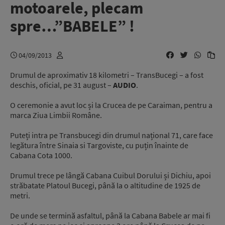
motoarele, plecam
spre…”BABELE” !
04/09/2013
Drumul de aproximativ 18 kilometri – TransBucegi – a fost
deschis, oficial, pe 31 august –
AUDIO
.
O ceremonie a avut loc și la Crucea de pe Caraiman, pentru a
marca Ziua Limbii Române.
Puteți intra pe Transbucegi din drumul național 71, care face
legătura între Sinaia si Targoviste, cu puțin înainte de
Cabana Cota 1000.
Drumul trece pe lângă Cabana Cuibul Dorului și Dichiu, apoi
străbatate Platoul Bucegi, până la o altitudine de 1925 de
metri.
De unde se termină asfaltul, până la Cabana Babele ar mai fi