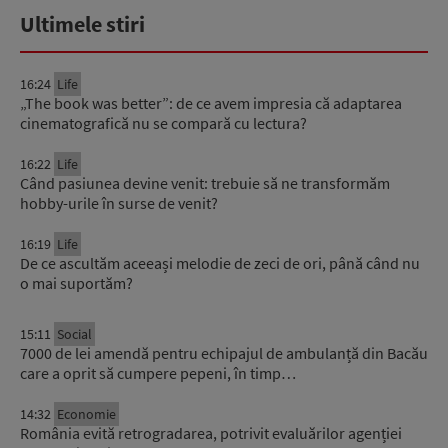
Ultimele stiri
16:24
Life
„The book was better”: de ce avem impresia că adaptarea
cinematografică nu se compară cu lectura?
16:22
Life
Când pasiunea devine venit: trebuie să ne transformăm
hobby-urile în surse de venit?
16:19
Life
De ce ascultăm aceeași melodie de zeci de ori, până când nu
o mai suportăm?
15:11
Social
7000 de lei amendă pentru echipajul de ambulanță din Bacău
care a oprit să cumpere pepeni, în timp…
14:32
Economie
România evită retrogradarea, potrivit evaluărilor agenției