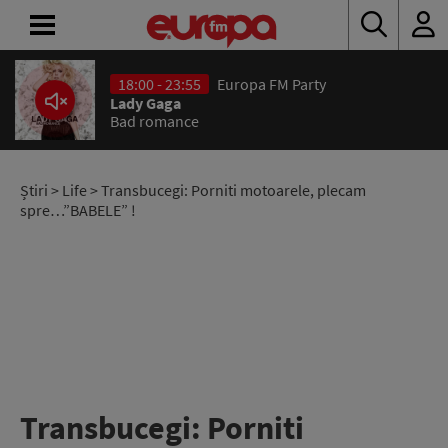
18:00 - 23:55
Europa FM Party
ACASĂ
Lady Gaga
Bad romance
ȘTIRI
RADIO
Știri
>
Life
> Transbucegi: Porniti motoarele, plecam
spre…”BABELE” !
CONCURSURI
PODCAST
ASCULTĂ
LIVE
Transbucegi: Porniti