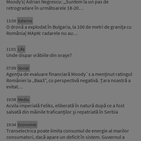
Moody’s| Adrian Negrescu: ,,Suntem la un pas de
retrogradare în următoarele 18-20…
13:59
Externe
O dronă a explodat în Bulgaria, la 100 de metri de granița cu
România| MApN: radarele nu au…
11:01
Life
Unde dispar vrăbiile din orașe?
07:09
Social
Agenția de evaluare financiară Moody`s a menținut ratingul
României la „Baa3”, cu perspectivă negativă. Țara noastră a
evitat…
19:58
Mediu
Acvila imperială Feliks, eliberată în natură după ce a fost
salvată din mâinile traficanților și repatriată în Serbia
19:34
Economie
Transelectrica poate limita consumul de energie al marilor
consumatori, dacă apare un deficit în sistem. Guvernul a