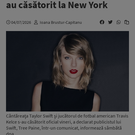
au căsătorit la New York
04/07/2026
Ioana Brustur-Capitanu
Cântăreaţa Taylor Swift şi jucătorul de fotbal american Travis
Kelce s-au căsătorit oficial vineri, a declarat publicistul lui
Swift, Tree Paine, într-un comunicat, informează sâmbătă
dpa.