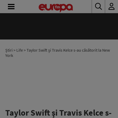
ACASĂ
ȘTIRI
RADIO
Știri
>
Life
> Taylor Swift şi Travis Kelce s-au căsătorit la New
York
CONCURSURI
PODCAST
ASCULTĂ
LIVE
Taylor Swift şi Travis Kelce s-