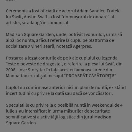
Ceremonia a fost oficiată de actorul Adam Sandler. Fratele
lui Swift, Austin Swift, a fost “domnişorul de onoare” al
artistei, se adaugă în comunicat.
Madison Square Garden, unde, potrivit zvonurilor, urma să
aibă loc nunta, a făcut referire la cuplu pe platforma de
socializare X vineri seară, notează
Agerpres
.
Postarea a legat conturile de pe X ale cuplului cu legenda
“este o poveste de dragoste”, o referire la piesa lui Swift din
2008, Love Story. Iar în faţa acestei faimoase arene din
Manhattan era afişat mesajul “PROASPĂT CĂSĂTORIŢI!”.
Cuplul nu confirmase anterior niciun plan de nuntă, existând
incertitudini cu privire la dată sau dacă se vor căsători.
Speculaţiile cu privire la o posibilă nuntă în weekendul de 4
iulie s-au intensificat în urma măsurilor de securitate
semnificative şi a activităţii logistice din jurul Madison
Square Garden.