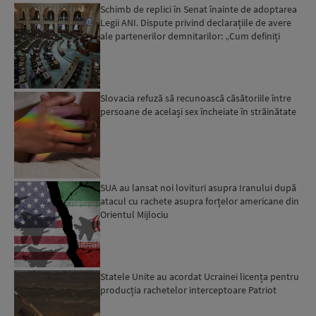
Schimb de replici în Senat înainte de adoptarea
Legii ANI. Dispute privind declarațiile de avere
ale partenerilor demnitarilor: „Cum definiți
amantele...
Slovacia refuză să recunoască căsătoriile între
persoane de același sex încheiate în străinătate
SUA au lansat noi lovituri asupra Iranului după
atacul cu rachete asupra forțelor americane din
Orientul Mijlociu
Statele Unite au acordat Ucrainei licența pentru
producția rachetelor interceptoare Patriot