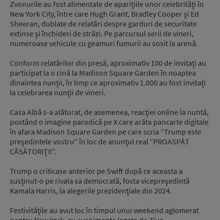
Zvonurile au fost alimentate de apariţiile unor celebrităţi în
New York City, între care Hugh Grant, Bradley Cooper şi Ed
Sheeran, dublate de relatări despre garduri de securitate
extinse şi închideri de străzi. Pe parcursul serii de vineri,
numeroase vehicule cu geamuri fumurii au sosit la arenă.
Conform relatărilor din presă, aproximativ 100 de invitaţi au
participat la o cină la Madison Square Garden în noaptea
dinaintea nunţii, în timp ce aproximativ 1.000 au fost invitaţi
la celebrarea nunţii de vineri.
Casa Albă s-a alăturat, de asemenea, reacţiei online la nuntă,
postând o imagine parodică pe X care arăta pancarte digitale
în afara Madison Square Garden pe care scria “Trump este
preşedintele vostru” în loc de anunţul real “PROASPĂT
CĂSĂTORIŢI!”.
Trump o criticase anterior pe Swift după ce aceasta a
susţinut-o pe rivala sa democrată, fosta vicepreşedintă
Kamala Harris, la alegerile prezidenţiale din 2024.
Festivităţile au avut loc în timpul unui weekend aglomerat
pentru New York, cu evenimente legate de Ziua