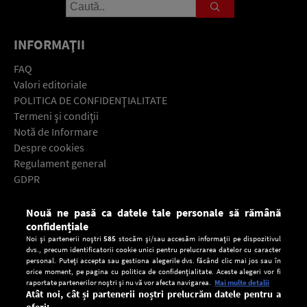
INFORMAŢII
FAQ
Valori editoriale
POLITICA DE CONFIDENŢIALITATE
Termeni şi condiţii
Notă de Informare
Despre cookies
Regulament general
GDPR
Contact
Nouă ne pasă ca datele tale personale să rămână
Descarcă gratuit aplicaţia Europa FM pentru smartphone:
confidențiale
Noi și partenerii noștri
585
stocăm și/sau accesăm informații pe dispozitivul
dvs., precum identificatorii cookie unici pentru prelucrarea datelor cu caracter
personal. Puteți accepta sau gestiona alegerile dvs. făcând clic mai jos sau în
orice moment, pe pagina cu politica de confidențialitate. Aceste alegeri vor fi
raportate partenerilor noștri și nu vă vor afecta navigarea.
Mai multe detalii
Atât noi, cât și partenerii noștri prelucrăm datele pentru a