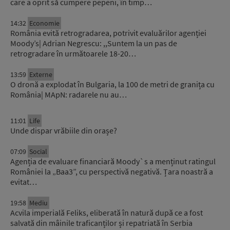
care a oprit să cumpere pepeni, în timp…
14:32
Economie
România evită retrogradarea, potrivit evaluărilor agenției
Moody’s| Adrian Negrescu: ,,Suntem la un pas de
retrogradare în următoarele 18-20…
13:59
Externe
O dronă a explodat în Bulgaria, la 100 de metri de granița cu
România| MApN: radarele nu au…
11:01
Life
Unde dispar vrăbiile din orașe?
07:09
Social
Agenția de evaluare financiară Moody`s a menținut ratingul
României la „Baa3”, cu perspectivă negativă. Țara noastră a
evitat…
19:58
Mediu
Acvila imperială Feliks, eliberată în natură după ce a fost
salvată din mâinile traficanților și repatriată în Serbia