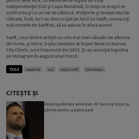
Independenţei SUA şi Cupa Mondială, în timp ce oraşul se
confrunta şi cu un val de căldură. Mulţimile şi temperaturile
ridicate, însă, nu i-au descurajat pe fanii lui Swift, cunoscuţi
sub numele de Swifties, să se adune în afara arenei.
Swift, unul dintre artiştii cu cele mai mari vânzări de albume
din lume, şi Kelce, triplu campion al Super Bowl cu Kansas
City Chiefs, sunt împreună din 2023. Şi-au anunţat logodna
pe Instagram în august anul trecut.
TAGS
casatorie
sua
taylor swift
travis kelce
CITEȘTE ȘI
Vicepreşedintele american JD Vance şi soţia sa,
părinţi pentru a patra oară